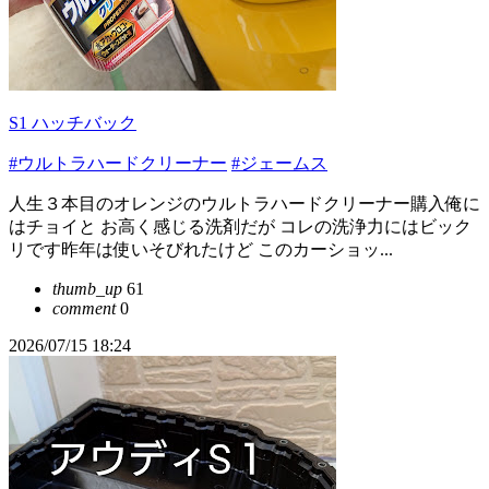
S1 ハッチバック
#ウルトラハードクリーナー
#ジェームス
人生３本目のオレンジのウルトラハードクリーナー購入俺に
はチョイと お高く感じる洗剤だが コレの洗浄力にはビック
リです昨年は使いそびれたけど このカーショッ...
thumb_up
61
comment
0
2026/07/15 18:24