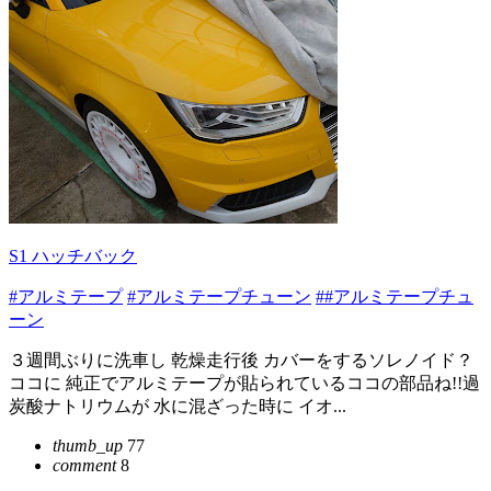
S1 ハッチバック
#アルミテープ
#アルミテープチューン
##アルミテープチュ
ーン
３週間ぶりに洗車し 乾燥走行後 カバーをするソレノイド？
ココに 純正でアルミテープが貼られているココの部品ね!!過
炭酸ナトリウムが 水に混ざった時に イオ...
thumb_up
77
comment
8