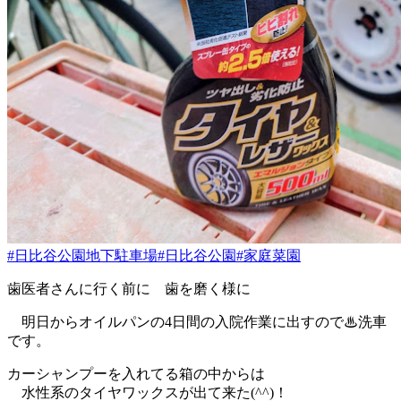
#日比谷公園地下駐車場
#日比谷公園
#家庭菜園
歯医者さんに行く前に 歯を磨く様に
明日からオイルパンの4日間の入院作業に出すので♨洗車
です。
カーシャンプーを入れてる箱の中からは
水性系のタイヤワックスが出て来た(^^)！