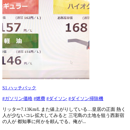
S1 ハッチバック
#ガソリン価格
#燃費
#ダイソン
#ダイソン掃除機
リッター7.13Km/L また値上がりしている…皇居の正面 熱く
人が少ないコレ拡大してみると 三宅島の土地を狙う西新宿
の人が 都知事に何かを頼んでる。俺が...