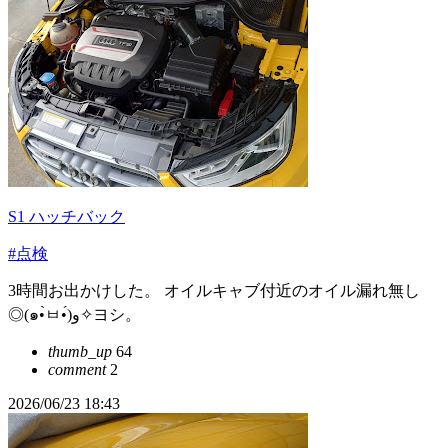
S1 ハッチバック
#点検
3時間お出かけした。 オイルキャブ付近のオイル漏れ無し
◎(๑•̀ㅂ•́)و✧ヨシ。
thumb_up
64
comment
2
2026/06/23 18:43