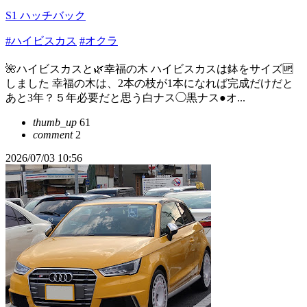
S1 ハッチバック
#ハイビスカス
#オクラ
🌺ハイビスカスと🌿幸福の木 ハイビスカスは鉢をサイズ🆙
しました 幸福の木は、2本の枝が1本になれば完成だけだと
あと3年？５年必要だと思う白ナス◯黒ナス●オ...
thumb_up
61
comment
2
2026/07/03 10:56