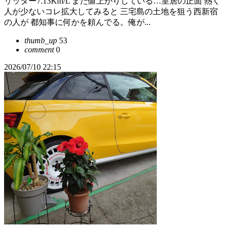
リッター7.13Km/L また値上がりしている…皇居の正面 熱く
人が少ないコレ拡大してみると 三宅島の土地を狙う西新宿
の人が 都知事に何かを頼んでる。俺が...
thumb_up
53
comment
0
2026/07/10 22:15