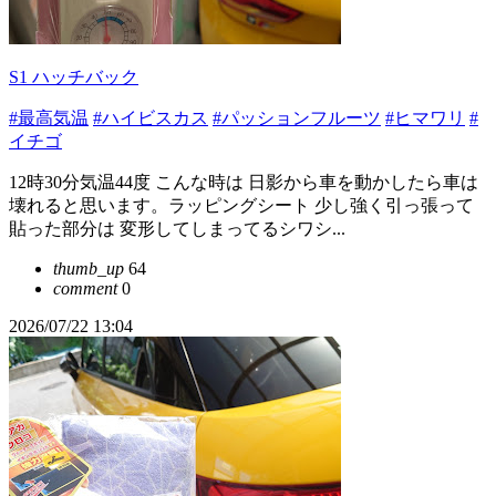
S1 ハッチバック
#最高気温
#ハイビスカス
#パッションフルーツ
#ヒマワリ
#
イチゴ
12時30分気温44度 こんな時は 日影から車を動かしたら車は
壊れると思います。ラッピングシート 少し強く引っ張って
貼った部分は 変形してしまってるシワシ...
thumb_up
64
comment
0
2026/07/22 13:04