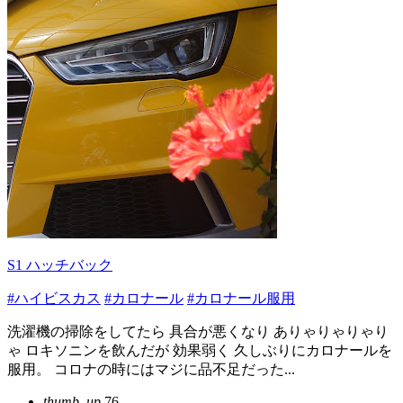
S1 ハッチバック
#ハイビスカス
#カロナール
#カロナール服用
洗濯機の掃除をしてたら 具合が悪くなり ありゃりゃりゃり
ゃ ロキソニンを飲んだが 効果弱く 久しぶりにカロナールを
服用。 コロナの時にはマジに品不足だった...
thumb_up
76