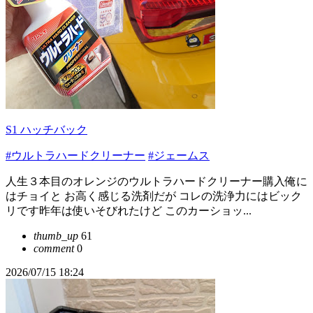
S1 ハッチバック
#ウルトラハードクリーナー
#ジェームス
人生３本目のオレンジのウルトラハードクリーナー購入俺に
はチョイと お高く感じる洗剤だが コレの洗浄力にはビック
リです昨年は使いそびれたけど このカーショッ...
thumb_up
61
comment
0
2026/07/15 18:24