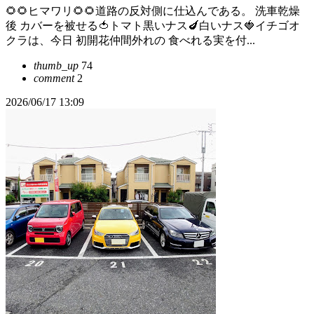
🌻🌻ヒマワリ🌻🌻道路の反対側に仕込んである。 洗車乾燥
後 カバーを被せる🍅トマト黒いナス🍆白いナス🍓イチゴオ
クラは、今日 初開花仲間外れの 食べれる実を付...
thumb_up
74
comment
2
2026/06/17 13:09