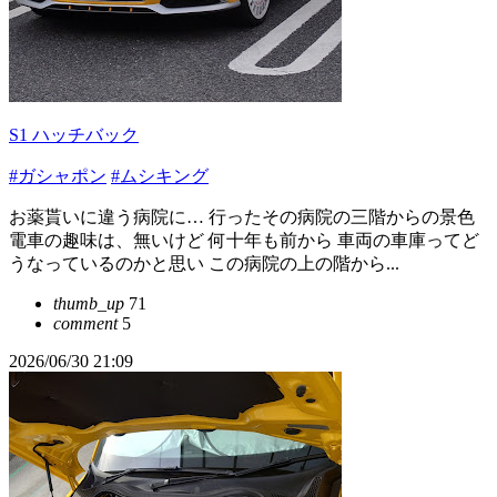
S1 ハッチバック
#ガシャポン
#ムシキング
お薬貰いに違う病院に… 行ったその病院の三階からの景色
電車の趣味は、無いけど 何十年も前から 車両の車庫ってど
うなっているのかと思い この病院の上の階から...
thumb_up
71
comment
5
2026/06/30 21:09