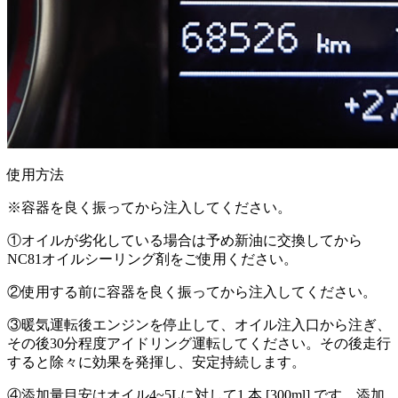
使用方法
※容器を良く振ってから注入してください。
①オイルが劣化している場合は予め新油に交換してから
NC81オイルシーリング剤をご使用ください。
②使用する前に容器を良く振ってから注入してください。
③暖気運転後エンジンを停止して、オイル注入口から注ぎ、
その後30分程度アイドリング運転してください。その後走行
すると除々に効果を発揮し、安定持続します。
④添加量目安はオイル4~5Lに対して1 本 [300ml] です。添加