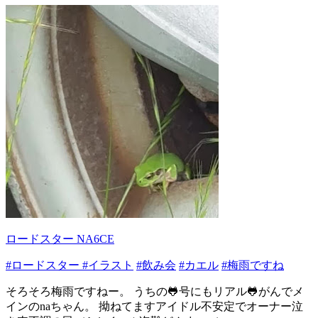
ロードスター NA6CE
#ロードスター
#イラスト
#飲み会
#カエル
#梅雨ですね
そろそろ梅雨ですねー。 うちの🐸号にもリアル🐸がんでメ
インのnaちゃん。 拗ねてますアイドル不安定でオーナー泣