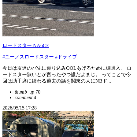
ロードスター NA6CE
#ユーノスロードスター
#ドライブ
今日は友達のバ先に乗り込みQOLあげるために棚購入。 ロ
ードスター狭いとか言ったやつ誰だよまじ。 ってことで今
回は助手席に纏わる過去の話を関東の人にNBド...
thumb_up
70
comment
4
2026/05/15 17:28