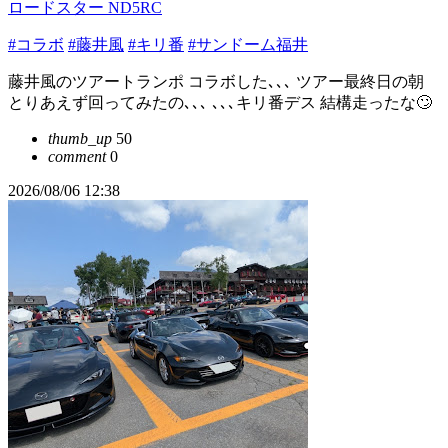
ロードスター ND5RC
#コラボ
#藤井風
#キリ番
#サンドーム福井
藤井風のツアートランポ コラボした､､､ ツアー最終日の朝
とりあえず回ってみたの､､､ ､､､キリ番デス 結構走ったな🙄
thumb_up
50
comment
0
2026/08/06 12:38