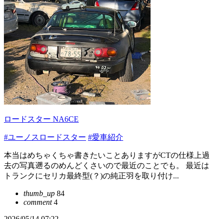
ロードスター NA6CE
#ユーノスロードスター
#愛車紹介
本当はめちゃくちゃ書きたいことありますがCTの仕様上過
去の写真遡るのめんどくさいので最近のことでも。 最近は
トランクにセリカ最終型(？)の純正羽を取り付け...
thumb_up
84
comment
4
2026/05/14 07:22