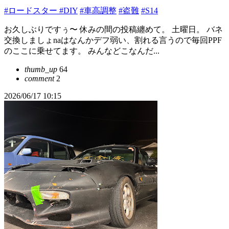
#ロードスター
#DIY
#車高調整
#盗難
#S14
お久しぶりですぅ〜 休みの間の投稿纏めて。 土曜日。 バネ
交換しましょnaはなんかデフ弱い、割れる言うので毎回PPF
のここに乗せてます。 みんなどこなんだ...
thumb_up
64
comment
2
2026/06/17 10:15