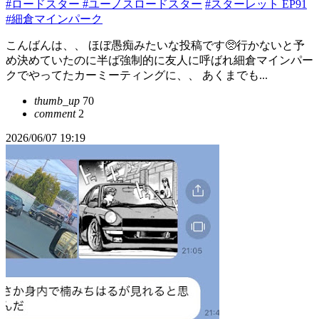
#ロードスター
#ユーノスロードスター
#スターレット EP91
#細倉マインパーク
こんばんは、、 ほぼ愚痴みたいな投稿です🥺行かないと予
め決めていたのに半ば強制的に友人に呼ばれ細倉マインパー
クでやってたカーミーティングに、、 あくまでも...
thumb_up
70
comment
2
2026/06/07 19:19