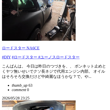
ロードスター NA6CE
#DIY
#ロードスター
#ユーノスロードスター
こんばんは。 今日は昨日のつづきを、、 ボンネット止めと
くヤツ無いせいでクソ長ネジで代用エンジン内部。 オイル
はそろそろ交換だけど中綺麗なほうかな？で。や...
thumb_up
63
comment
0
2026/05/28 23:25