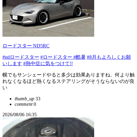
ロードスター ND5RC
#ndロードスター
#ロードスター
#酷暑
#8月もよろしくお願
いします
#熱中症に気をつけて!!
幌でもサンシェードやると多少は効果ありますね、何より触
れなくなるほど熱くなるステアリングがそうならないのが良
い
thumb_up
33
comment
0
2026/08/06 16:35