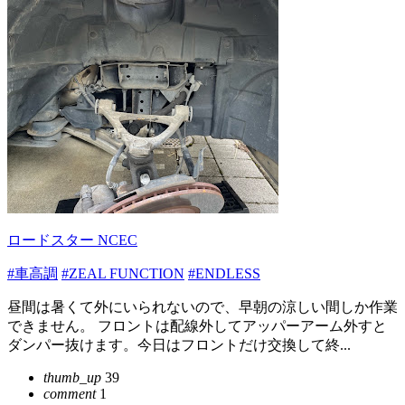
ロードスター NCEC
#車高調
#ZEAL FUNCTION
#ENDLESS
昼間は暑くて外にいられないので、早朝の涼しい間しか作業
できません。 フロントは配線外してアッパーアーム外すと
ダンパー抜けます。今日はフロントだけ交換して終...
thumb_up
39
comment
1