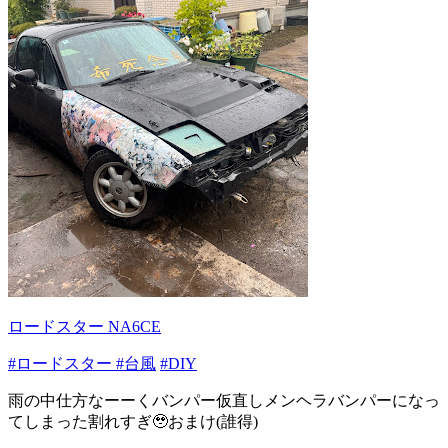
ロードスター NA6CE
#ロードスター
#台風
#DIY
雨の中仕方なーーくバンパー仮直しメンヘラバンパーになっ
てしまった割れすぎ🥹おまけ(誰得)