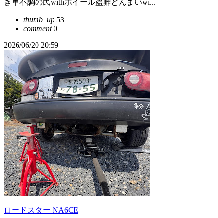
き車不調の民withホイール盗難どんまいwi...
thumb_up
53
comment
0
2026/06/20 20:59
ロードスター NA6CE