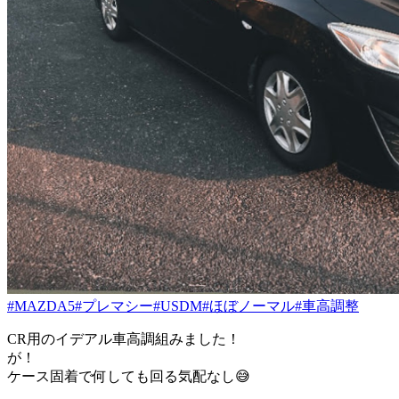
#MAZDA5
#プレマシー
#USDM
#ほぼノーマル
#車高調整
CR用のイデアル車高調組みました！
が！
ケース固着で何しても回る気配なし😅