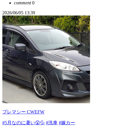
comment
0
2026/06/05 13:39
プレマシー CWEFW
#5月なのに暑い😲💦
#洗車
#嫁カー