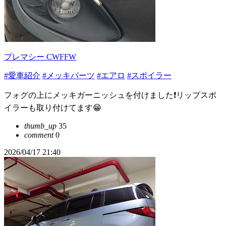
プレマシー CWFFW
#愛車紹介
#メッキパーツ
#エアロ
#スポイラー
フォグの上にメッキガーニッシュを付けました❗️リップスポ
イラーも取り付けてます😁
thumb_up
35
comment
0
2026/04/17 21:40