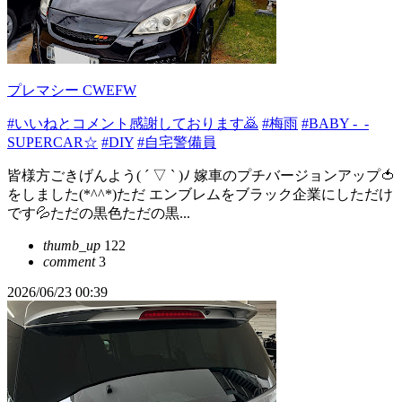
プレマシー CWEFW
#いいねとコメント感謝しております🙇
#梅雨
#BABY -_-
SUPERCAR☆
#DIY
#自宅警備員
皆様方ごきげんよう( ´ ▽ ` )ﾉ 嫁車のプチバージョンアップ🍅
をしました(*^^*)ただ エンブレムをブラック企業にしただけ
です💦ただの黒色ただの黒...
thumb_up
122
comment
3
2026/06/23 00:39