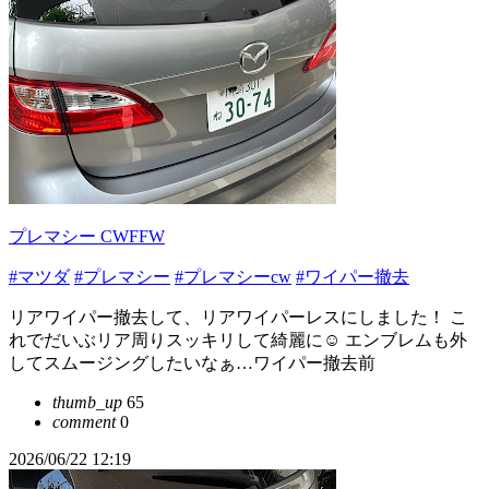
プレマシー CWFFW
#マツダ
#プレマシー
#プレマシーcw
#ワイパー撤去
リアワイパー撤去して、リアワイパーレスにしました！ こ
れでだいぶリア周りスッキリして綺麗に☺️ エンブレムも外
してスムージングしたいなぁ…ワイパー撤去前
thumb_up
65
comment
0
2026/06/22 12:19