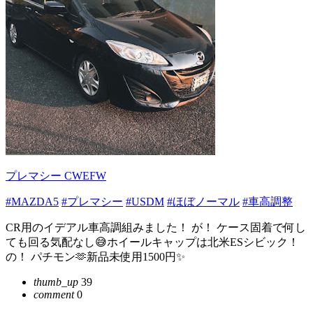
プレマシー CWEFW
#MAZDA5
#プレマシー
#USDM
#ほぼノーマル
#車高調整
CR用のイデアル車高調組みました！ が！ ケース固着で何し
ても回る気配なし😅ホイールキャップは北米ESシビック！
の！ パチモン🫶新品未使用1500円✨️
thumb_up
39
comment
0