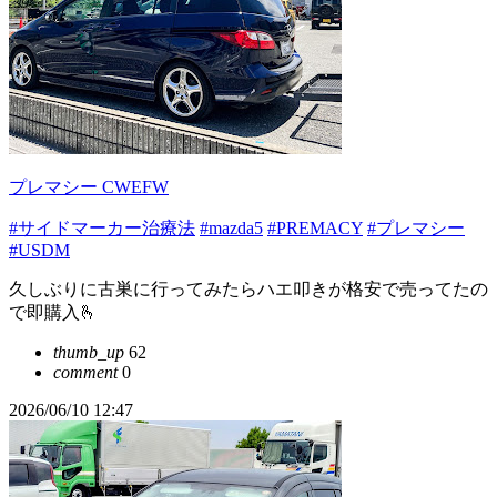
プレマシー CWEFW
#サイドマーカー治療法
#mazda5
#PREMACY
#プレマシー
#USDM
久しぶりに古巣に行ってみたらハエ叩きが格安で売ってたの
で即購入🫰
thumb_up
62
comment
0
2026/06/10 12:47