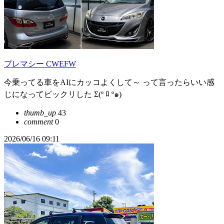
プレマシー CWEFW
今乗ってる車をAIにカッコよくして～ って言ったらいい感
じになってビックリした Σ(º ﾛ º๑)
thumb_up
43
comment
0
2026/06/16 09:11