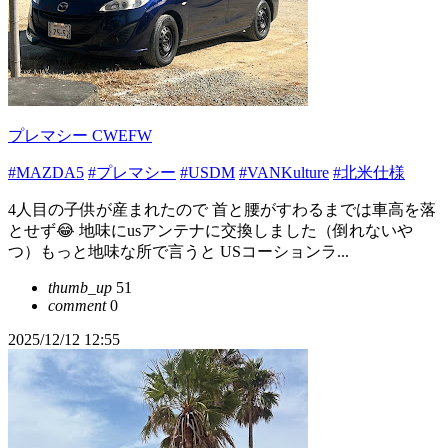
プレマシー CWEFW
#MAZDA5
#プレマシー
#USDM
#VANKulture
#北米仕様
4人目の子供が産まれたので 首と腰がすわるまでは車高を落
とせず😂 地味にusアンテナに交換しました（倒れないや
つ）もっと地味な所で言うと USコーションラ...
thumb_up
51
comment
0
2025/12/12 12:55