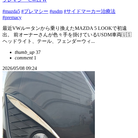
#mazda5
#プレマシー
#usdm
#サイドマーカー治療法
#premacy
最近VWルータンから乗り換えたMAZDA 5 LOOKで初遠
出。 前オーナーさんが色々手を掛けているUSDM車両🇺🇸
ヘッドライト、テール、フェンダーウィ...
thumb_up
37
comment
1
2026/05/08 09:24