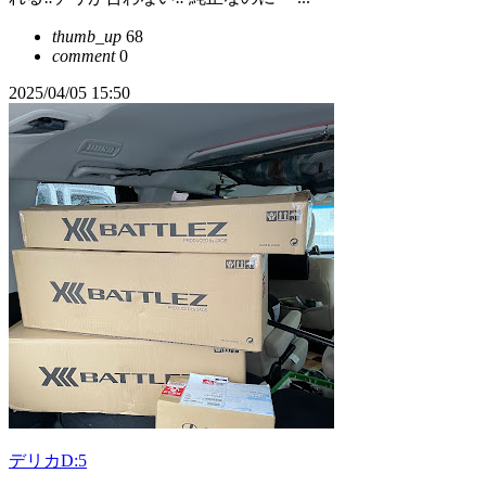
thumb_up
68
comment
0
2025/04/05 15:50
デリカD:5