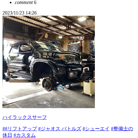
comment
6
2023/11/23 14:26
ハイラックスサーフ
##リフトアップ
#ジャオス バトルズ
#シューエイ
#整備士の
休日
#カスタム