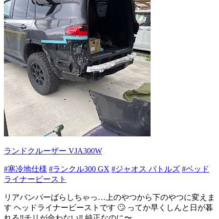
ランドクルーザー VJA300W
#寒冷地仕様
#ランクル300 GX
#ジャオス バトルズ
#ベッド
ライナービースト
リアバンパーばらしちゃっ…上のやつから下のやつに変えま
す ヘッドライナービーストです 🙄 ってか早くしんと日が暮
れる‼️チリが合わない‼️ 純正なのに〜 ...