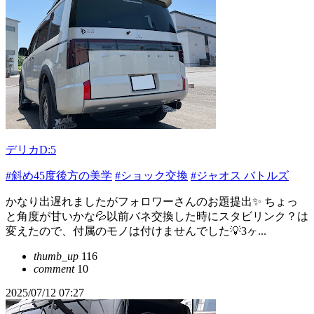
デリカD:5
#斜め45度後方の美学
#ショック交換
#ジャオス バトルズ
かなり出遅れましたがフォロワーさんのお題提出✨ ちょっ
と角度が甘いかな💦以前バネ交換した時にスタビリンク？は
変えたので、付属のモノは付けませんでした💡3ヶ...
thumb_up
116
comment
10
2025/07/12 07:27