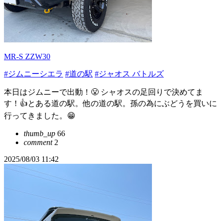
MR-S ZZW30
#ジムニーシエラ
#道の駅
#ジャオス バトルズ
本日はジムニーで出動！😤 シャオスの足回りで決めてま
す！👍とある道の駅。他の道の駅。孫の為にぶどうを買いに
行ってきました。😁
thumb_up
66
comment
2
2025/08/03 11:42