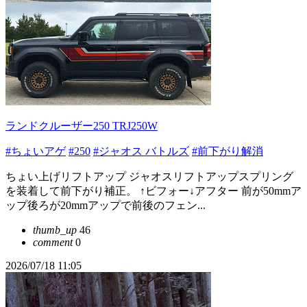
ランドクルーザー250 TRJ250W
#ちょいアゲ
#250
#ジャオス バトルズ
#前下がり解消
ちょい上げリフトアップ ジャオスリフトアップスプリング
を装着して前下がり補正。 ↑ビフォー↓アフター 前が50mmア
ップ後ろが20mmアップで前後のフェン...
thumb_up
46
comment
0
2026/07/18 11:05