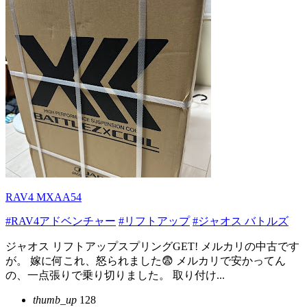
RAV4 MXAA54
#RAV4アドベンチャー
#リフトアップ
#ジャオス バトルズ
ジャオス リフトアップスプリングGET! メルカリの中古です
が。 嫁に何これ、怒られました😨 メルカリで安かってん
の、一点張りで乗り切りました。 取り付け...
thumb_up
128