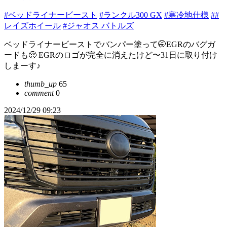
#ベッドライナービースト
#ランクル300 GX
#寒冷地仕様
##
レイズホイール
#ジャオス バトルズ
ベッドライナービーストでバンパー塗って🤭EGRのバグガ
ードも🥺 EGRのロゴが完全に消えたけど〜31日に取り付け
しまーす♪
thumb_up
65
comment
0
2024/12/29 09:23