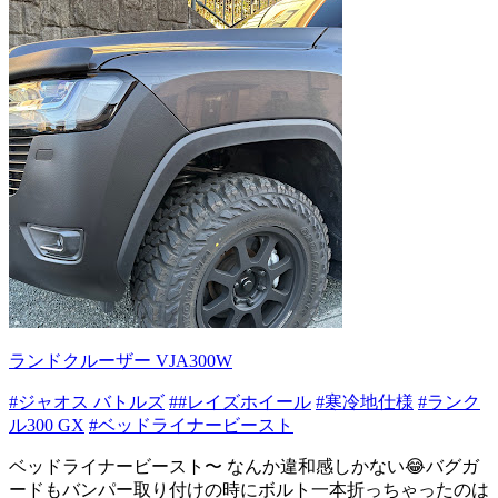
ランドクルーザー VJA300W
#ジャオス バトルズ
##レイズホイール
#寒冷地仕様
#ランク
ル300 GX
#ベッドライナービースト
ベッドライナービースト〜 なんか違和感しかない😂バグガ
ードもバンパー取り付けの時にボルト一本折っちゃったのは