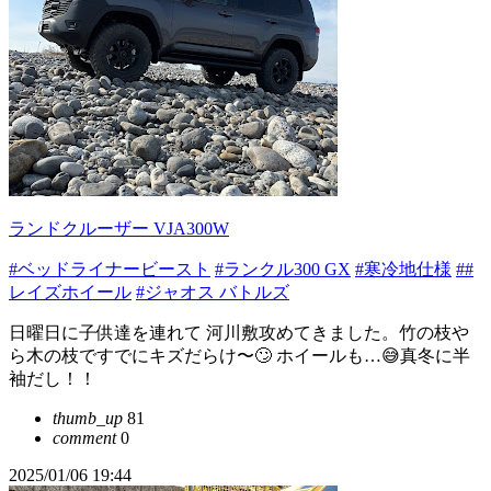
ランドクルーザー VJA300W
#ベッドライナービースト
#ランクル300 GX
#寒冷地仕様
##
レイズホイール
#ジャオス バトルズ
日曜日に子供達を連れて 河川敷攻めてきました。竹の枝や
ら木の枝ですでにキズだらけ〜🙄 ホイールも…😅真冬に半
袖だし！！
thumb_up
81
comment
0
2025/01/06 19:44