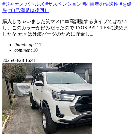
#ジャオス バトルズ
#サスペンション
#同乗者の快適性
#を優
先
#自己満足は後回し
購入しちゃいました笑マメに車高調整するタイプではない
し、このカラーが好みだったので JAOS BATTLESに決めま
した💡 元々は外装パーツのために貯金し...
thumb_up
117
comment
10
2025/03/28 16:41