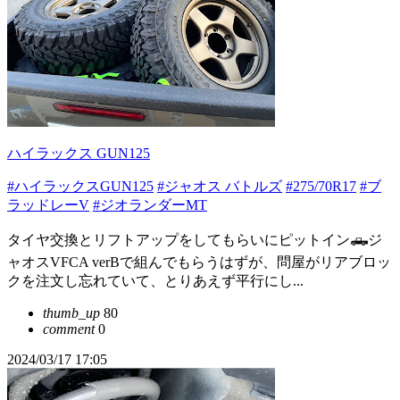
ハイラックス GUN125
#ハイラックスGUN125
#ジャオス バトルズ
#275/70R17
#ブ
ラッドレーV
#ジオランダーMT
タイヤ交換とリフトアップをしてもらいにピットイン🛻ジ
ャオスVFCA verBで組んでもらうはずが、問屋がリアブロッ
クを注文し忘れていて、とりあえず平行にし...
thumb_up
80
comment
0
2024/03/17 17:05