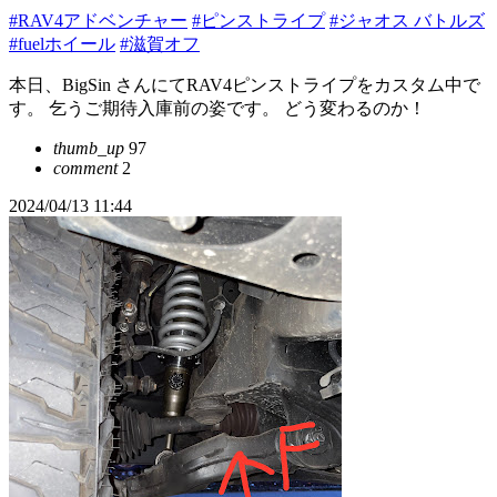
#RAV4アドベンチャー
#ピンストライプ
#ジャオス バトルズ
#fuelホイール
#滋賀オフ
本日、BigSin さんにてRAV4ピンストライプをカスタム中で
す。 乞うご期待入庫前の姿です。 どう変わるのか！
thumb_up
97
comment
2
2024/04/13 11:44