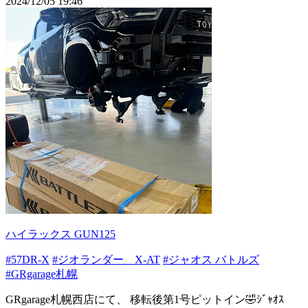
2024/12/05 19:46
ハイラックス GUN125
#57DR-X
#ジオランダー X-AT
#ジャオス バトルズ
#GRgarage札幌
GRgarage札幌西店にて、 移転後第1号ピットイン🤣ｼﾞｬｵｽ