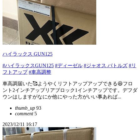
ハイラックス GUN125
#ハイラックスGUN125
#ディーゼル
#ジャオス バトルズ
#リ
フトアップ
#車高調整
車高調届いた🥰ようやくリフトアップアップできる😆フロ
ント2インチアップリアブロック1インチアップです。デフダ
ウンはしますがなにか他にやった方がいい事あれば...
thumb_up
93
comment
5
2023/12/11 16:17