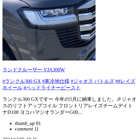
ランドクルーザー VJA300W
#ランクル300 GX
#寒冷地仕様
#ジャオス バトルズ
##レイズ
ホイール
#ベッドライナービースト
ランクル300 GXですー 今年の5月に納車しました。🎉ジャオ
スのリフトアップコイル フロントリアレイズチームデイト
ナD108 ヨコハマジオランダーG00...
thumb_up
81
comment
11