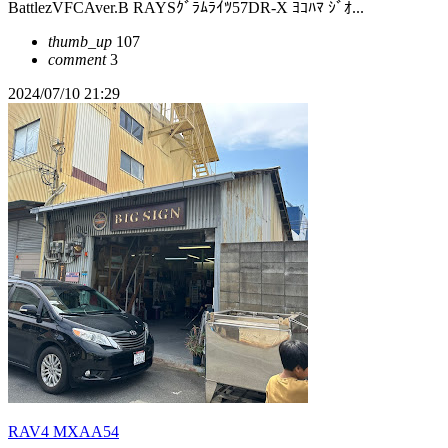
BattlezVFCAver.B RAYSｸﾞﾗﾑﾗｲﾂ57DR-X ﾖｺﾊﾏ ｼﾞｵ...
thumb_up
107
comment
3
2024/07/10 21:29
RAV4 MXAA54