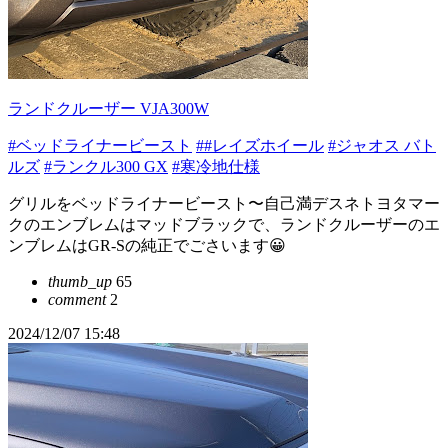
ランドクルーザー VJA300W
#ベッドライナービースト
##レイズホイール
#ジャオス バト
ルズ
#ランクル300 GX
#寒冷地仕様
グリルをベッドライナービースト〜自己満デスネトヨタマー
クのエンブレムはマッドブラックで、ランドクルーザーのエ
ンブレムはGR-Sの純正でごさいます😀
thumb_up
65
comment
2
2024/12/07 15:48