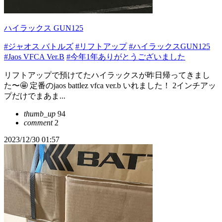
ハイラックス GUN125
#ジャオス バトルズ
#リフトアップ
#ハイラックスGUN125
#Jaos VFCA Ver.B
#今年1年ありがとうございました
リフトアップで預けてたハイラックスが昨日帰ってきまし
た〜🤩 定番のjaos battlez vfca ver.b いれました！ 2インチアッ
プだけでまあま...
thumb_up
94
comment
2
2023/12/30 01:57