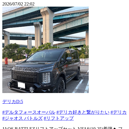
2026/07/02 22:02
デリカD:5
#デルタフォースオーバル
#デリカ好きと繋がりたい
#デリカ
#ジャオス バトルズ
#リフトアップ
JAOS BATTLEZリフトアップセット VFAS(19-25)着弾🔥 フ