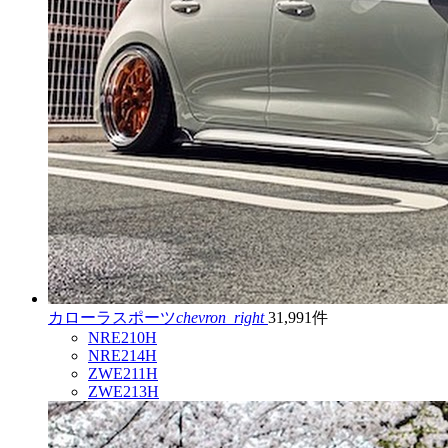
カローラスポーツ
chevron_right
31,991件
NRE210H
NRE214H
ZWE211H
ZWE213H