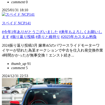
comment
0
2025/01/31 18:10
スペイド NCP141
#今年1年ありがとうございました
#来年もよろしくお願いし
ます
#振り返り投稿
#弄りと維持り
#2025年カスタム抱負
2024振り返り投稿3月 嫁車rk5のパワースライドモーターワ
イヤーが切れた為某オークションで中古を仕入れ発交換作業
4時間かかったが無事交換！エンスト続き...
thumb_up
91
comment
5
2024/12/31 22:53