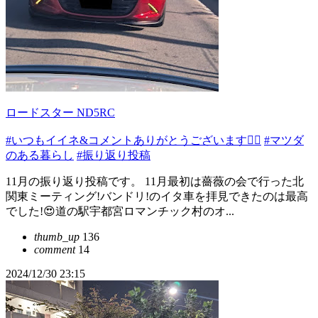
ロードスター ND5RC
#いつもイイネ&コメントありがとうございます🙇‍♂️
#マツダ
のある暮らし
#振り返り投稿
11月の振り返り投稿です。 11月最初は薔薇の会で行った北
関東ミーティング!バンドリ!のイタ車を拝見できたのは最高
でした!😍道の駅宇都宮ロマンチック村のオ...
thumb_up
136
comment
14
2024/12/30 23:15