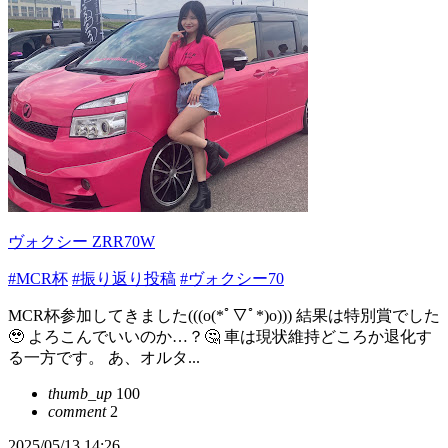
ヴォクシー ZRR70W
#MCR杯
#振り返り投稿
#ヴォクシー70
MCR杯参加してきました(((o(*ﾟ▽ﾟ*)o))) 結果は特別賞でした
🥹 よろこんでいいのか…？🤔 車は現状維持どころか退化す
る一方です。 あ、オルタ...
thumb_up
100
comment
2
2025/05/13 14:26