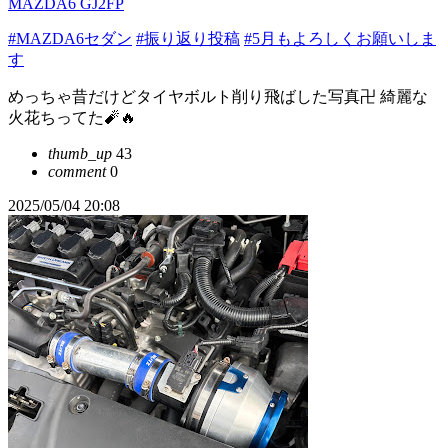
MAZDA6 GJ2FP
#MAZDA6セダン
#振り返り投稿
#5月もよろしくお願いしま
す
めっちゃ昔だけどタイヤボルト削り飛ばした写真卍 綺麗な
火花ちってた🧨🔥
thumb_up
43
comment
0
2025/05/04 20:08