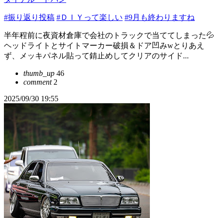
#振り返り投稿
#ＤＩＹって楽しい
#9月も終わりますね
半年程前に夜資材倉庫で会社のトラックで当ててしまった💦
ヘッドライトとサイトマーカー破損＆ドア凹みwとりあえ
ず、メッキパネル貼って錆止めしてクリアのサイド...
thumb_up
46
comment
2
2025/09/30 19:55