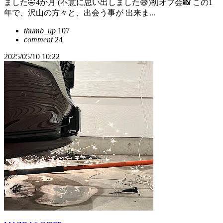
ました🤣4か月 (不意に思い出しました😅)初オフ会📸 この1
年で、沢山の方々と、出会う事が 出来ま...
thumb_up
107
comment
24
2025/05/10 10:22