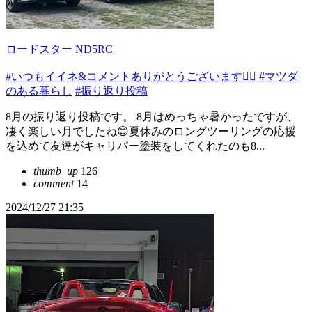
ロードスター ND5RC
#いつもイイネ&コメントありがとうございます🙇‍♂️
#マツダ
のある暮らし
#振り返り投稿
8月の振り返り投稿です。 8月はめっちゃ暑かったですが、
凄く楽しい月でしたね😊夏休みのロングツーリングの応援
を込めて友達がキャリパー塗装をしてくれたのも8...
thumb_up
126
comment
14
2024/12/27 21:35