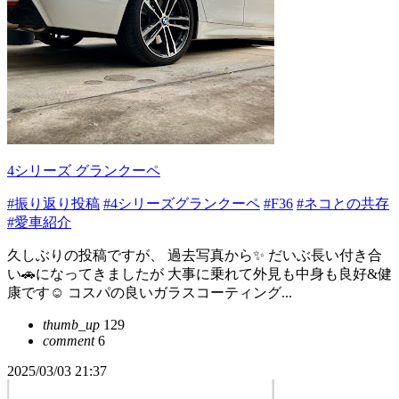
4シリーズ グランクーペ
#振り返り投稿
#4シリーズグランクーペ
#F36
#ネコとの共存
#愛車紹介
久しぶりの投稿ですが、 過去写真から✨ だいぶ長い付き合
い🚗になってきましたが 大事に乗れて外見も中身も良好&健
康です☺️ コスパの良いガラスコーティング...
thumb_up
129
comment
6
2025/03/03 21:37