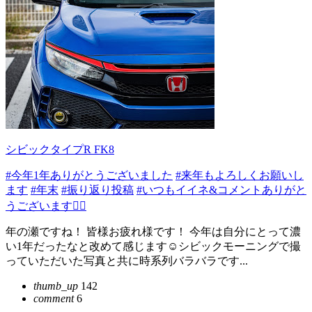
シビックタイプR FK8
#今年1年ありがとうございました
#来年もよろしくお願いし
ます
#年末
#振り返り投稿
#いつもイイネ&コメントありがと
うございます🙇‍♂️
年の瀬ですね！ 皆様お疲れ様です！ 今年は自分にとって濃
い1年だったなと改めて感じます☺️シビックモーニングで撮
っていただいた写真と共に時系列バラバラです...
thumb_up
142
comment
6