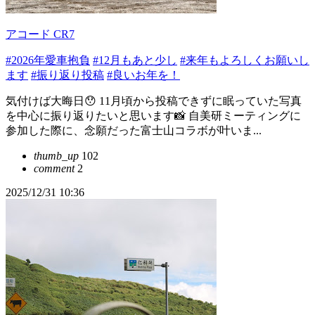
アコード CR7
#2026年愛車抱負
#12月もあと少し
#来年もよろしくお願いし
ます
#振り返り投稿
#良いお年を！
気付けば大晦日😯 11月頃から投稿できずに眠っていた写真
を中心に振り返りたいと思います📸 自美研ミーティングに
参加した際に、念願だった富士山コラボが叶いま...
thumb_up
102
comment
2
2025/12/31 10:36