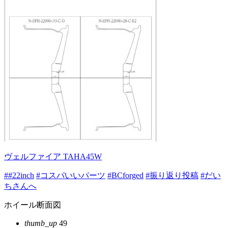
ヴェルファイア TAHA45W
##22inch
#コスパいいパーツ
#BCforged
#振り返り投稿
#だい
ちさんへ
ホイール断面図
thumb_up
49