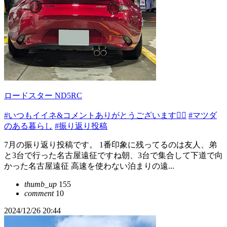
ロードスター ND5RC
#いつもイイネ&コメントありがとうございます🙇‍♂️
#マツダ
のある暮らし
#振り返り投稿
7月の振り返り投稿です。 1番印象に残ってるのは友人、弟
と3台で行った名古屋遠征ですね朝、3台で集合して下道で向
かった名古屋遠征 高速を使わない泊まりの遠...
thumb_up
155
comment
10
2024/12/26 20:44