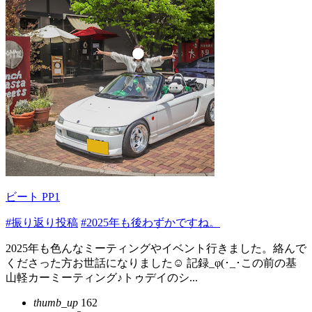
ビート PP1
#振り返り投稿
#2025年も後わずかですね。
2025年も色んなミーティングやイベント行きました。絡んで
くださった方お世話になりました☺️ 記録_φ(･_･この前の基
山軽カーミーティング♪トゥデイのシ...
thumb_up
162