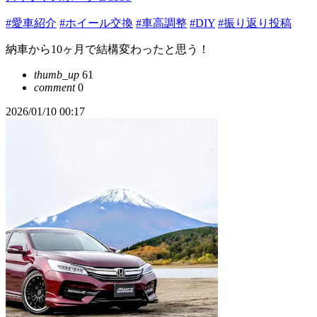
#愛車紹介
#ホイール交換
#車高調整
#DIY
#振り返り投稿
納車から10ヶ月で結構変わったと思う！
thumb_up
61
comment
0
2026/01/10 00:17