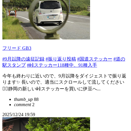
フリード GB3
#9月以降の遠征記録
#振り返り投稿
#国道ステッカー
#道の
駅スタンプ
#峠ステッカー118種中、91種入手
今年も終わりに近いので、9月以降をダイジェストで振り返
ります✨ 長いので、適当にスクロールして流してください
🙇‍♂️静岡の新しい峠ステッカーを買いに伊豆へ...
thumb_up
88
comment
2
2025/12/24 19:59