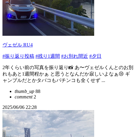
ヴェゼル RU4
#振り返り投稿
#残り1週間
#お別れ間近
#夕日
2年くらい前の写真を振り返り📸 あ〜ヴェゼルくんとのお別
れもあと1週間程かぁ と思うとなんだか寂しいよなぁ😢 ギ
ャンブルだとかタバコもパチンコも全くせず ...
thumb_up
88
comment
2
2025/06/06 22:28