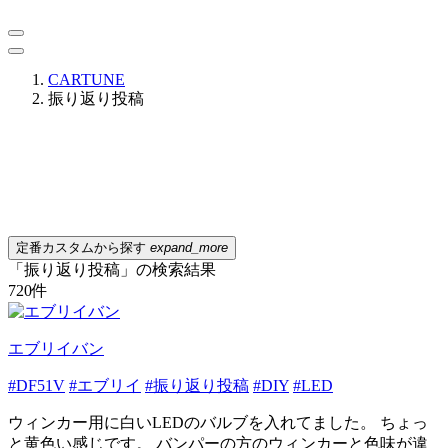
CARTUNE
振り返り投稿
定番カスタムから探す
expand_more
「振り返り投稿」の検索結果
720
件
エブリイバン
#DF51V
#エブリイ
#振り返り投稿
#DIY
#LED
ウィンカー用に白いLEDのバルブを入れてました。 ちょっ
と黄色い感じです。 バンパーの方のウィンカーと色味が違