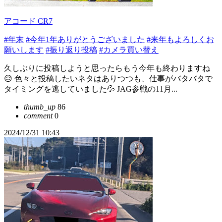
アコード CR7
#年末
#今年1年ありがとうございました
#来年もよろしくお
願いします
#振り返り投稿
#カメラ買い替え
久しぶりに投稿しようと思ったらもう今年も終わりますね
😥 色々と投稿したいネタはありつつも、仕事がバタバタで
タイミングを逃していました💦 JAG参戦の11月...
thumb_up
86
comment
0
2024/12/31 10:43