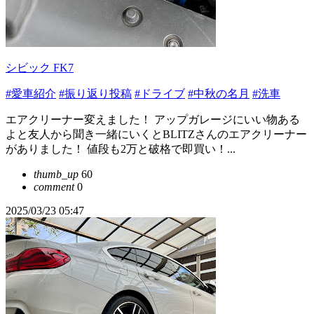
シビック FK7
#愛車紹介
#振り返り投稿
#ドライブ
#中秋の名月
#洗車
エアクリーナー変えました！ アップガレージにいい物ある
よと友人から聞き一緒にいくとBLITZさんのエアクリーナー
がありました！ 値段も2万と破格で即買い！...
thumb_up
60
comment
0
2025/03/23 05:47