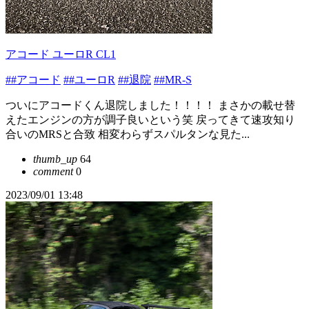
アコード ユーロR CL1
##アコード
##ユーロR
##退院
##MR-S
ついにアコードくん退院しました！！！！ まさかの載せ替
えたエンジンの方が調子良いという笑 戻ってきて速攻知り
合いのMRSと合致 相変わらずスパルタンな見た...
thumb_up
64
comment
0
2023/09/01 13:48