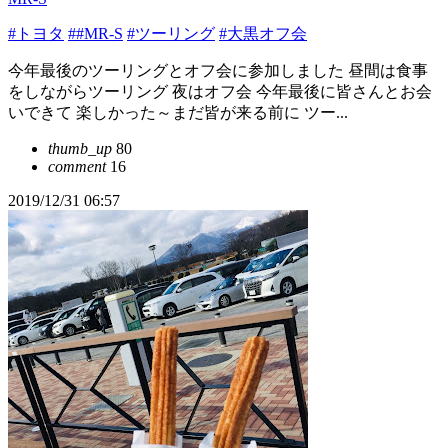
#トヨタ
##MR-S
#ツーリング
#大黒オフ会
今年最後のツーリングとオフ会に参加しました 昼間は食事
をしながらツーリング 夜はオフ会 今年最後に皆さんとお会
いできて 楽しかった～まだ皆が来る前に ツー...
thumb_up
80
comment
16
2019/12/31 06:57