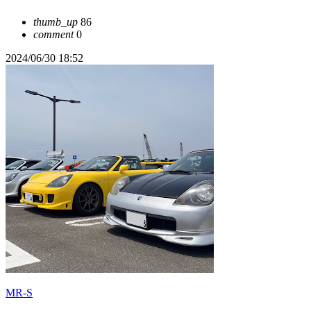
thumb_up
86
comment
0
2024/06/30 18:52
MR-S