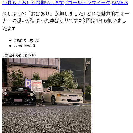
#5月もよろしくお願いします
#ゴールデンウィーク
##MR-S
久しぶりの「おはあり」参加しました♪ どれも魅力的なオー
ナーの想いが詰まった車ばかりです❣️今回は4台も揃いまし
たよ❣️
thumb_up
76
comment
0
2024/05/03 07:39