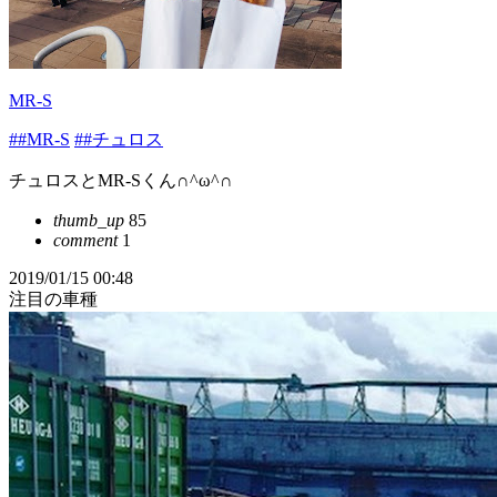
MR-S
##MR-S
##チュロス
チュロスとMR-Sくん∩^ω^∩
thumb_up
85
comment
1
2019/01/15 00:48
注目の車種