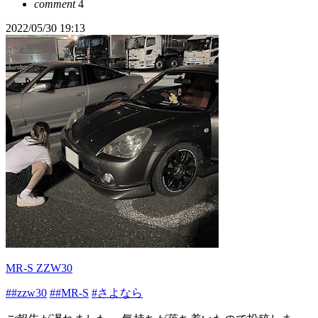
comment
4
2022/05/30 19:13
MR-S ZZW30
##zzw30
##MR-S
#さよなら