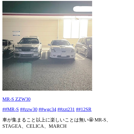
MR-S ZZW30
##MR-S
##zzw30
##wgc34
##zzt231
##12SR
車が集まること以上に楽しいことは無い🤩 MR-S、
STAGEA、CELICA、MARCH