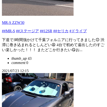
MR-S ZZW30
##MR-S
##ステージア
##12SR
##セリカ
#ドライブ
下道で3時間強かけて千葉フォルニアに行ってきました😊 渋
滞に巻き込まれるとしんどい😩 4台で初めて遠出したのすご
い楽しかった！！！ またどこか行きたい😋お...
thumb_up
43
comment
0
2021/07/23 12:15