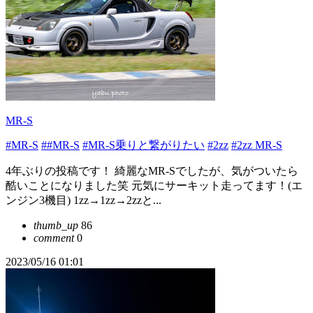
MR-S
#MR-S
##MR-S
#MR-S乗りと繋がりたい
#2zz
#2zz MR-S
4年ぶりの投稿です！ 綺麗なMR-Sでしたが、気がついたら
酷いことになりました笑 元気にサーキット走ってます！(エ
ンジン3機目) 1zz→1zz→2zzと...
thumb_up
86
comment
0
2023/05/16 01:01