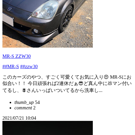
MR-S ZZW30
##MR-S
##zzw30
このカーズのやつ、すごく可愛くてお気に入り😍 MR-Sにお
似合い！！ 今日頑張れば2連休だぁ😎ど真ん中に💩マン付い
てるし、🪰さんいっぱいついてるから洗車し...
thumb_up
54
comment
2
2021/07/21 10:04