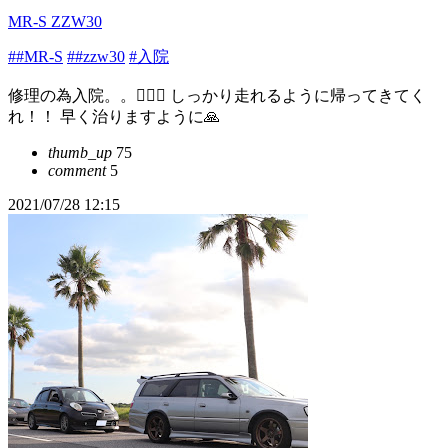
MR-S ZZW30
##MR-S
##zzw30
#入院
修理の為入院。。🤦🏻‍♀️ しっかり走れるように帰ってきてく
れ！！ 早く治りますように🙏
thumb_up
75
comment
5
2021/07/28 12:15