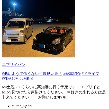
エブリイバン
#低いようで低くない丁度良い高さ
#愛車紹介
#ドライブ
##DA17V
##MR-S
6/4土晩8:30くらいに高知港に行く予定です！ エブリイと
MR-S見つけたら声掛けてください。 車好きの来れる方は是
非来てください！！ お願いします(❁...
thumb_up
55