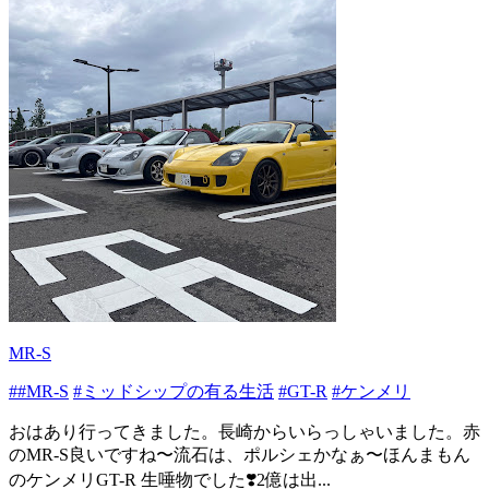
MR-S
##MR-S
#ミッドシップの有る生活
#GT-R
#ケンメリ
おはあり行ってきました。長崎からいらっしゃいました。赤
のMR-S良いですね〜流石は、ポルシェかなぁ〜ほんまもん
のケンメリGT-R 生唾物でした❣️2億は出...