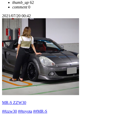
thumb_up
62
comment
0
2021/07/20 00:42
MR-S ZZW30
##zzw30
##toyota
##MR-S