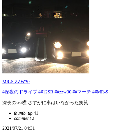
MR-S ZZW30
#深夜のドライブ
##12SR
##zzw30
##マーチ
##MR-S
深夜の○○横 さすがに車はいなかった笑笑
thumb_up
41
comment
2
2021/07/21 04:31