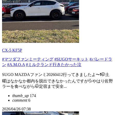
CX-5 KF5P
#マツダファンミーティング
#SUGOサーキット
#パレードラ
ン
#A.M.O.A
#ミルクランド行きたかった泣
SUGO MAZDAファンミ20260412行ってきましたよ〜❗️🤭土
曜はなかなか都内を脱出できなかったんですが💦やはり佐野
ラーを食べながら🤭定宿まで安全...
thumb_up
174
comment
6
2026/04/26 07:38