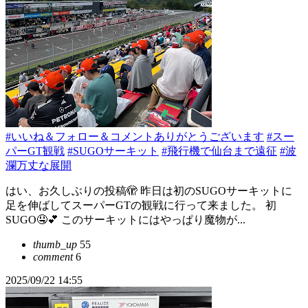
#いいね＆フォロー＆コメントありがとうございます
#スー
パーGT観戦
#SUGOサーキット
#飛行機で仙台まで遠征
#波
瀾万丈な展開
はい、お久しぶりの投稿🫣 昨日は初のSUGOサーキットに
足を伸ばしてスーパーGTの観戦に行って来ました。 初
SUGO🤤💕 このサーキットにはやっぱり魔物が...
thumb_up
55
comment
6
2025/09/22 14:55