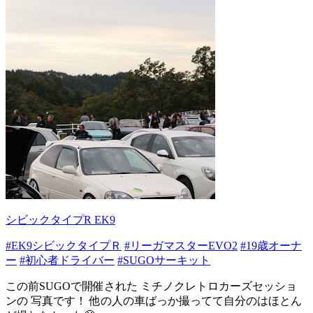
シビックタイプR EK9
#EK9シビックタイプＲ
#リーガマスターEVO2
#19歳オーナ
ー
#初心者ドライバー
#SUGOサーキット
この前SUGOで開催された ミチノクレトロカーズセッショ
ンの 写真です！ 他の人の車ばっか撮ってて自分のはほとん