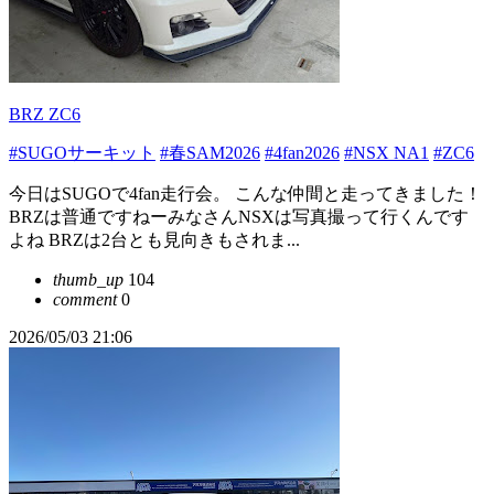
BRZ ZC6
#SUGOサーキット
#春SAM2026
#4fan2026
#NSX NA1
#ZC6
今日はSUGOで4fan走行会。 こんな仲間と走ってきました！
BRZは普通ですねーみなさんNSXは写真撮って行くんです
よね BRZは2台とも見向きもされま...
thumb_up
104
comment
0
2026/05/03 21:06