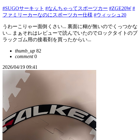
#SUGOサーキット
#なんちゃってスポーツカー
#ZGE20W
#
ファミリーカーなのにスポーツカー仕様
#ウィッシュ20
うわーこりゃー面倒くさい... 裏面に糊が無いのでくっつかな
い... まぁそれはレビューで読んでいたのでロックタイトのブ
ラックゴム用の接着剤を買ったからい...
thumb_up
82
comment
0
2026/04/19 09:41