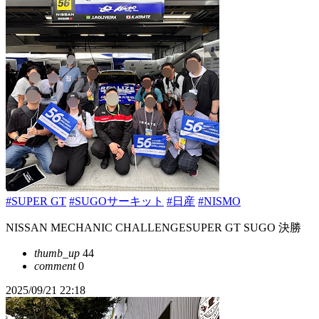
#SUPER GT
#SUGOサーキット
#日産
#NISMO
NISSAN MECHANIC CHALLENGESUPER GT SUGO 決勝
thumb_up
44
comment
0
2025/09/21 22:18