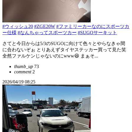
#ウィッシュ20
#ZGE20W
#ファミリーカーなのにスポーツカ
ー仕様
#なんちゃってスポーツカー
#SUGOサーキット
さてと今日からは5/3のSUGOに向けて色々とやらなきゃ間
に合わないぞぉ とりあえずタイヤステッカー買って見た笑
全然ファルケンじゃないのにwww😆 まぁそ...
thumb_up
73
comment
2
2026/04/19 08:25