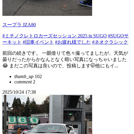
スープラ JZA80
#ミチノクレトロカーズセッション 2025 in SUGO
#SUGOサ
ーキット
#旧車イベント
#お疲れ様でした
#ネオクラシック
前回の続きです。 一眼借りて色々撮ってましたが、天気が
曇りだったからかなんとなく暗い写真になっちゃいました
😂 まだこの写真は良いので、投稿します🤭他にもイ...
thumb_up
102
comment
2
2025/10/24 17:38