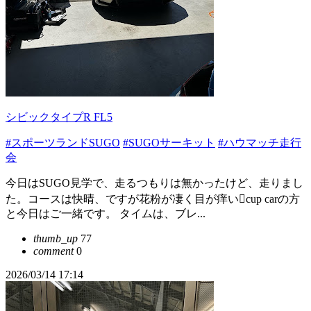
シビックタイプR FL5
#スポーツランドSUGO
#SUGOサーキット
#ハウマッチ走行
会
今日はSUGO見学で、走るつもりは無かったけど、走りまし
た。コースは快晴、ですが花粉が凄く目が痒い🫩cup carの方
と今日はご一緒です。 タイムは、ブレ...
thumb_up
77
comment
0
2026/03/14 17:14