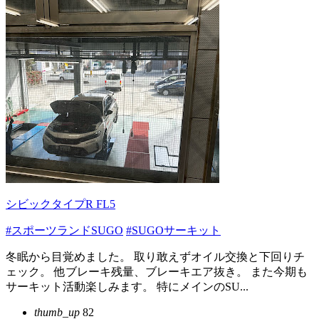
シビックタイプR FL5
#スポーツランドSUGO
#SUGOサーキット
冬眠から目覚めました。 取り敢えずオイル交換と下回りチ
ェック。 他ブレーキ残量、ブレーキエア抜き。 また今期も
サーキット活動楽しみます。 特にメインのSU...
thumb_up
82