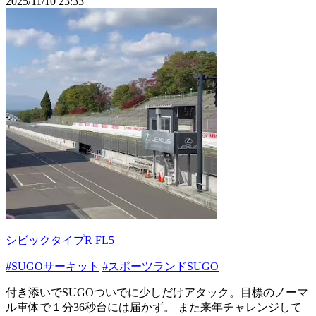
2025/11/10 23:33
シビックタイプR FL5
#SUGOサーキット
#スポーツランドSUGO
付き添いでSUGOついでに少しだけアタック。目標のノーマ
ル車体で１分36秒台には届かず。 また来年チャレンジして