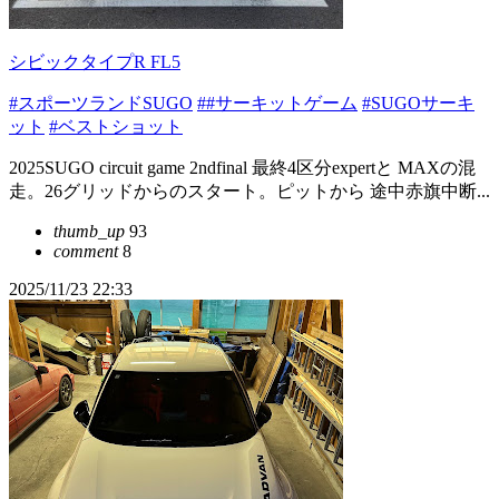
シビックタイプR FL5
#スポーツランドSUGO
##サーキットゲーム
#SUGOサーキ
ット
#ベストショット
2025SUGO circuit game 2ndfinal 最終4区分expertと MAXの混
走。26グリッドからのスタート。ピットから 途中赤旗中断...
thumb_up
93
comment
8
2025/11/23 22:33