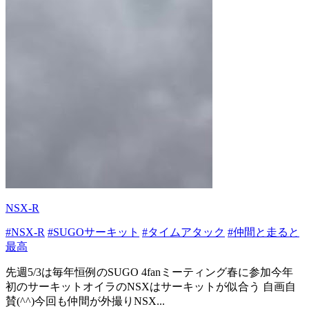
NSX-R
#NSX-R
#SUGOサーキット
#タイムアタック
#仲間と走ると
最高
先週5/3は毎年恒例のSUGO 4fanミーティング春に参加今年
初のサーキットオイラのNSXはサーキットが似合う 自画自
賛(^^)今回も仲間が外撮りNSX...