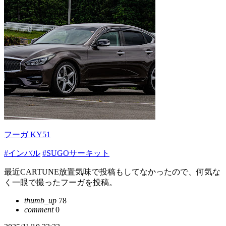
フーガ KY51
#インパル
#SUGOサーキット
最近CARTUNE放置気味で投稿もしてなかったので、何気な
く一眼で撮ったフーガを投稿。
thumb_up
78
comment
0