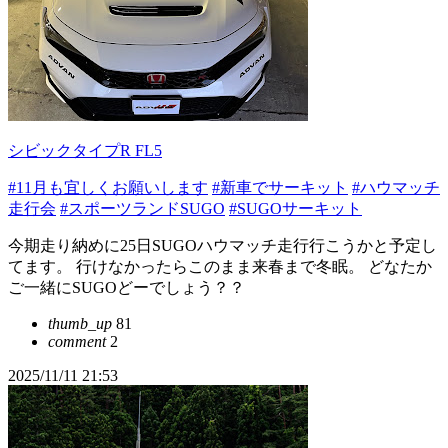
シビックタイプR FL5
#11月も宜しくお願いします
#新車でサーキット
#ハウマッチ
走行会
#スポーツランドSUGO
#SUGOサーキット
今期走り納めに25日SUGOハウマッチ走行行こうかと予定し
てます。 行けなかったらこのまま来春まで冬眠。 どなたか
ご一緒にSUGOどーでしょう？？
thumb_up
81
comment
2
2025/11/11 21:53