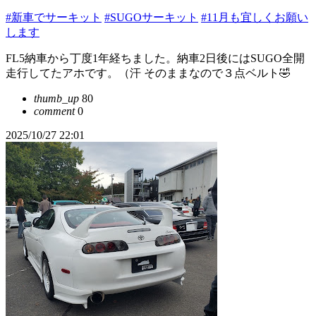
#新車でサーキット
#SUGOサーキット
#11月も宜しくお願い
します
FL5納車から丁度1年経ちました。納車2日後にはSUGO全開
走行してたアホです。（汗 そのままなので３点ベルト🤣
thumb_up
80
comment
0
2025/10/27 22:01