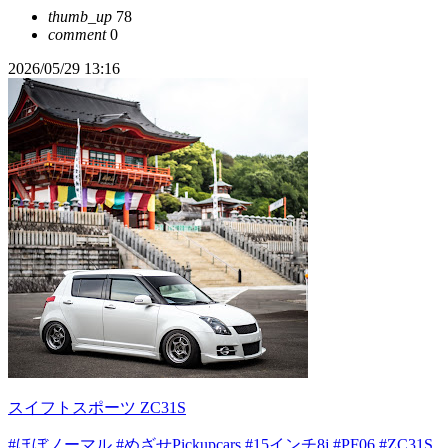
thumb_up
78
comment
0
2026/05/29 13:16
スイフトスポーツ ZC31S
#ほぼノーマル
#めざせPickupcars
#15インチ8j
#PF06
#ZC31S