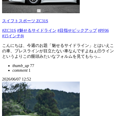
スイフトスポーツ ZC31S
#ZC31S
#魅せるサイドライン
#目指せピックアップ
#PF06
#15インチ8j
こんにちは、今週のお題「魅せるサイドライン」とはいえこ
の車、プレスラインが目立たない車なんですよねぇ🫠ライン
というよりこの饅頭みたいなフォルムを見てもらっ...
thumb_up
77
comment
1
2026/06/07 12:52