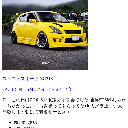
スイフトスポーツ ZC31S
#ZC31S
#STSM
#スイフト
#オフ会
7/11 この日はZC#1S系限定のオフ会でした 通称STSM むちゃ
くちゃかっこよく写真撮ってもらってた📸 カメラ上手い人
尊敬します朝は海老名サービスエ...
thumb_up
81
comment
0