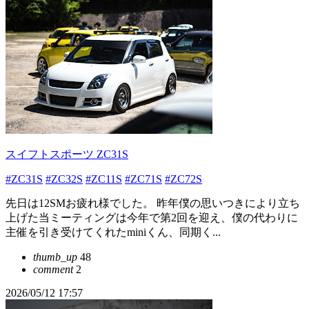
スイフトスポーツ ZC31S
#ZC31S
#ZC32S
#ZC11S
#ZC71S
#ZC72S
先日は12SMお疲れ様でした。 昨年僕の思いつきにより立ち
上げた当ミーティングは今年で第2回を迎え、僕の代わりに
主催を引き受けてくれたminiくん、同期く...
thumb_up
48
comment
2
2026/05/12 17:57