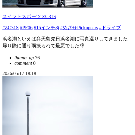
スイフトスポーツ ZC31S
#ZC31S
#PF06
#15インチ8j
#めざせPickupcars
#ドライブ
浜名湖といえば弁天島先日浜名湖に写真巡りしてきました
帰り際に通り雨振られて最悪でした👎
thumb_up
76
comment
0
2026/05/17 18:18