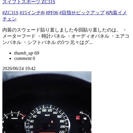
スイフトスポーツ ZC31S
#ZC31S
#15インチ8j
#PF06
#目指せピックアップ
#内装イメ
チェン
内装のスウェード貼り直しました今回貼り直したのは、 ・
メーターフード ・時計パネル ・オーディオパネル ・エアコ
ンパネル ・シフトパネル の5つ 元々はグ...
thumb_up
69
comment
0
2026/06/24 19:42