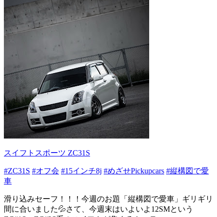
スイフトスポーツ ZC31S
#ZC31S
#オフ会
#15インチ8j
#めざせPickupcars
#縦構図で愛
車
滑り込みセーフ！！！今週のお題「縦構図で愛車」ギリギリ
間に合いました💦さて、今週末はいよいよ12SMという