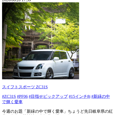
スイフトスポーツ ZC31S
#ZC31S
#PF06
#目指せピックアップ
#15インチ8j
#新緑の中
で輝く愛車
今週のお題「新緑の中で輝く愛車」ちょうど先日岐阜県の紅