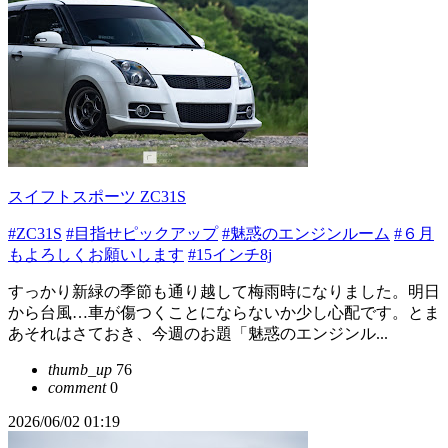
スイフトスポーツ ZC31S
#ZC31S
#目指せピックアップ
#魅惑のエンジンルーム
#６月
もよろしくお願いします
#15インチ8j
すっかり新緑の季節も通り越して梅雨時になりました。明日
から台風…車が傷つくことにならないか少し心配です。とま
あそれはさておき、今週のお題「魅惑のエンジンル...
thumb_up
76
comment
0
2026/06/02 01:19