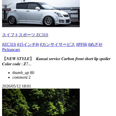
スイフトスポーツ ZC31S
#ZC31S
#15インチ8j
#カンサイサービス
#PF06
#めざせ
Pickupcars
【𝑵𝑬𝑾 𝑺𝑻𝒀𝑳𝑬】 ⁡ 𝑲𝒂𝒏𝒔𝒂𝒊 𝒔𝒆𝒓𝒗𝒊𝒄𝒆 𝑪𝒂𝒓𝒃𝒐𝒏 𝒇𝒓𝒐𝒏𝒕 𝒔𝒉𝒐𝒓𝒕 𝒍𝒊𝒑 𝒔𝒑𝒐𝒊𝒍𝒆𝒓 ⁡
𝑪𝒐𝒍𝒐𝒓 𝒄𝒐𝒅𝒆 : 𝒁7...
thumb_up
80
comment
2
2026/05/12 18:01