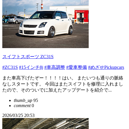
スイフトスポーツ ZC31S
#ZC31S
#15インチ8j
#車高調整
#愛車整備
#めざせPickupcars
また車高下げたぞー！！！！はい。 またいつも通りの脈絡
なしスタートです。 今回はまたスイフトを修理に入れまし
たので、そのついでに加えたアップデートを紹介で...
thumb_up
95
comment
0
2026/03/25 20:53