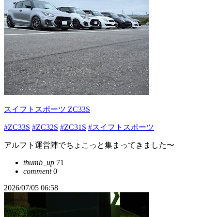
スイフトスポーツ ZC33S
#ZC33S
#ZC32S
#ZC31S
#スイフトスポーツ
アルフト運営陣でちょこっと集まってきました〜
thumb_up
71
comment
0
2026/07/05 06:58