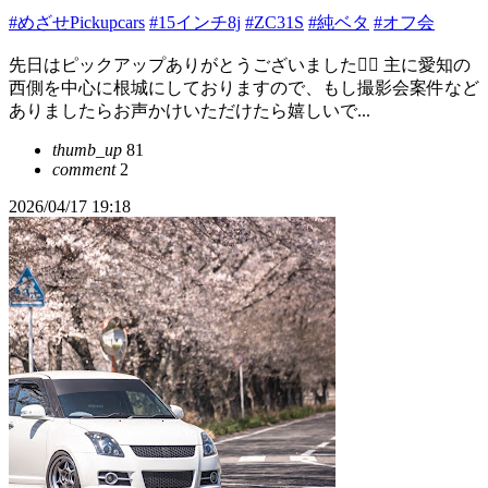
#めざせPickupcars
#15インチ8j
#ZC31S
#純ベタ
#オフ会
先日はピックアップありがとうございました🙇‍♂️ 主に愛知の
西側を中心に根城にしておりますので、もし撮影会案件など
ありましたらお声かけいただけたら嬉しいで...
thumb_up
81
comment
2
2026/04/17 19:18