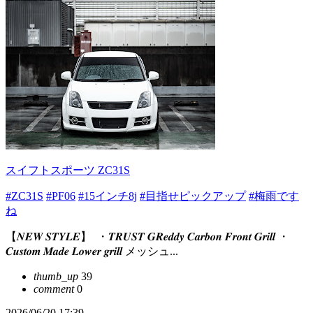
スイフトスポーツ ZC31S
#ZC31S
#PF06
#15インチ8j
#目指せピックアップ
#梅雨です
ね
【𝑵𝑬𝑾 𝑺𝑻𝒀𝑳𝑬】 ⁡ ⁡・𝑻𝑹𝑼𝑺𝑻 𝑮𝑹𝒆𝒅𝒅𝒚 𝑪𝒂𝒓𝒃𝒐𝒏 𝑭𝒓𝒐𝒏𝒕 𝑮𝒓𝒊𝒍𝒍 ・
𝑪𝒖𝒔𝒕𝒐𝒎 𝑴𝒂𝒅𝒆 𝑳𝒐𝒘𝒆𝒓 𝒈𝒓𝒊𝒍𝒍 メッシュ...
thumb_up
39
comment
0
2026/06/20 17:39