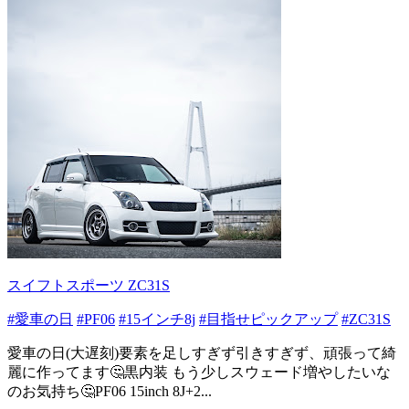
スイフトスポーツ ZC31S
#愛車の日
#PF06
#15インチ8j
#目指せピックアップ
#ZC31S
愛車の日(大遅刻)要素を足しすぎず引きすぎず、頑張って綺
麗に作ってます🤔黒内装 もう少しスウェード増やしたいな
のお気持ち🤔PF06 15inch 8J+2...