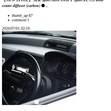
𝒄𝒆𝒏𝒕𝒆𝒓 𝒅𝒊𝒇𝒇𝒖𝒔𝒆𝒓 (𝒄𝒂𝒓𝒃𝒐𝒏) ⚫️...
thumb_up
87
comment
1
2026/07/01 02:19