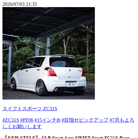
2026/07/03 21:35
スイフトスポーツ ZC31S
#ZC31S
#PF06
#15インチ8j
#目指せピックアップ
#7月もよろ
しくお願いします
【𝑵𝑬𝑾 𝑺𝑻𝒀𝑳𝑬】 𝑺𝑳𝑹 𝑺𝒑𝒐𝒓𝒕 𝑨𝒆𝒓𝒐 𝑺𝑾𝑰𝑭𝑻 𝑺𝒑𝒐𝒓𝒕 𝒁𝑪31𝑺 𝑹𝒆𝒂𝒓