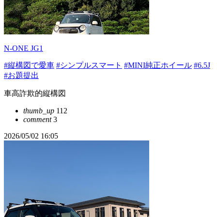
N-ONE JG1
#縦構図で愛車
#シンプルスマート
#MINI純正ホイール
#6.5J
#お題提出
車高詐欺的縦構図
thumb_up
112
comment
3
2026/05/02 16:05