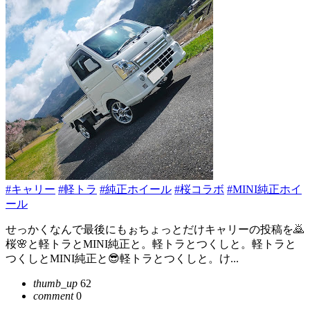
#キャリー
#軽トラ
#純正ホイール
#桜コラボ
#MINI純正ホイ
ール
せっかくなんで最後にもぉちょっとだけキャリーの投稿を🙇
桜🌸と軽トラとMINI純正と。軽トラとつくしと。軽トラと
つくしとMINI純正と😎軽トラとつくしと。け...
thumb_up
62
comment
0