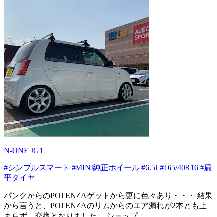
N-ONE JG1
#シンプルスマート
#MINI純正ホイール
#6.5J
#165/40R16
#扁
平タイヤ
パンクからのPOTENZAゲットから更に色々あり・・・ 結果
から言うと、POTENZAのリムからのエア漏れが2本とも止
まらず、交換となりました。 ショップ...