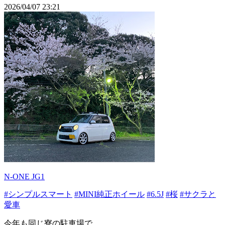
2026/04/07 23:21
N-ONE JG1
#シンプルスマート
#MINI純正ホイール
#6.5J
#桜
#サクラと
愛車
今年も同じ寮の駐車場で