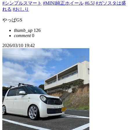
#シンプルスマート
#MINI純正ホイール
#6.5J
#ガソスタは盛
れる
#おしり
やっぱGS
thumb_up
126
comment
0
2026/03/10 19:42