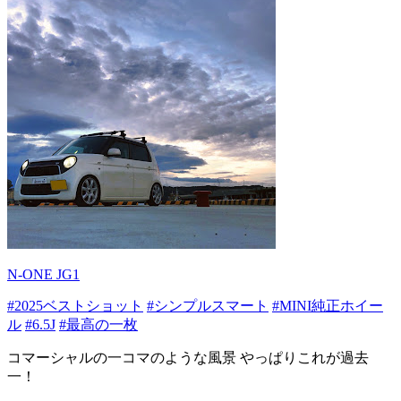
N-ONE JG1
#2025ベストショット
#シンプルスマート
#MINI純正ホイー
ル
#6.5J
#最高の一枚
コマーシャルの一コマのような風景 やっぱりこれが過去
一！