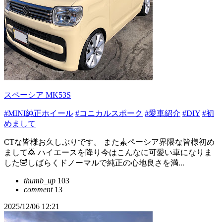
スペーシア MK53S
#MINI純正ホイール
#コニカルスポーク
#愛車紹介
#DIY
#初
めまして
CTな皆様お久しぶりです。 また素ペーシア界隈な皆様初め
まして🙇 ハイエースを降り今はこんなに可愛い車になりま
した🤣しばらくドノーマルで純正の心地良さを満...
thumb_up
103
comment
13
2025/12/06 12:21