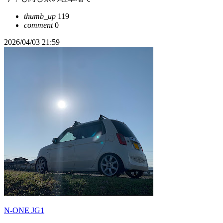
thumb_up
119
comment
0
2026/04/03 21:59
N-ONE JG1