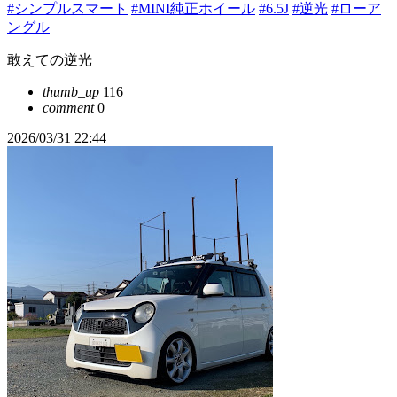
#シンプルスマート
#MINI純正ホイール
#6.5J
#逆光
#ローア
ングル
敢えての逆光
thumb_up
116
comment
0
2026/03/31 22:44