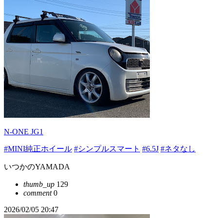
N-ONE JG1
#MINI純正ホイール
#シンプルスマート
#6.5J
#ネタなし
いつかのYAMADA
thumb_up
129
comment
0
2026/02/05 20:47