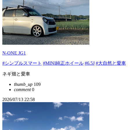
N-ONE JG1
#シンプルスマート
#MINI純正ホイール
#6.5J
#大自然と愛車
ネギ畑と愛車
thumb_up
109
comment
0
2026/07/13 22:58