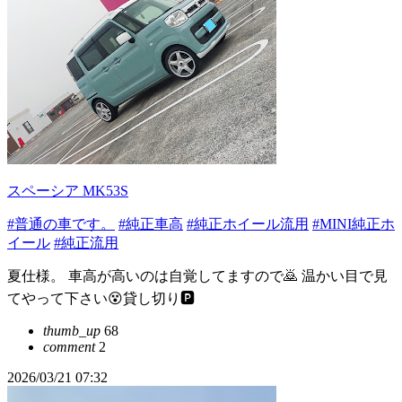
スペーシア MK53S
#普通の車です。
#純正車高
#純正ホイール流用
#MINI純正ホ
イール
#純正流用
夏仕様。 車高が高いのは自覚してますので🙇 温かい目で見
てやって下さい😵貸し切り🅿️
thumb_up
68
comment
2
2026/03/21 07:32