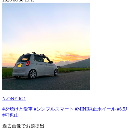
N-ONE JG1
#夕焼けと愛車
#シンプルスマート
#MINI純正ホイール
#6.5J
#可也山
過去画像でお題提出