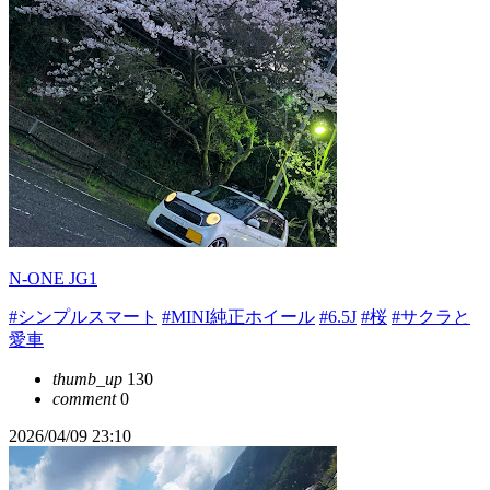
N-ONE JG1
#シンプルスマート
#MINI純正ホイール
#6.5J
#桜
#サクラと
愛車
thumb_up
130
comment
0
2026/04/09 23:10