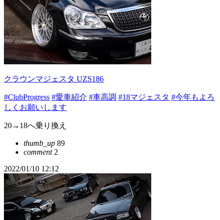
クラウンマジェスタ UZS186
#ClubProgress
#愛車紹介
#車高調
#18マジェスタ
#今年もよろ
しくお願いします
20→18へ乗り換え
thumb_up
89
comment
2
2022/01/10 12:12