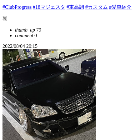
#ClubProgress
#18マジェスタ
#車高調
#カスタム
#愛車紹介
朝
thumb_up
79
comment
0
2022/08/04 20:15