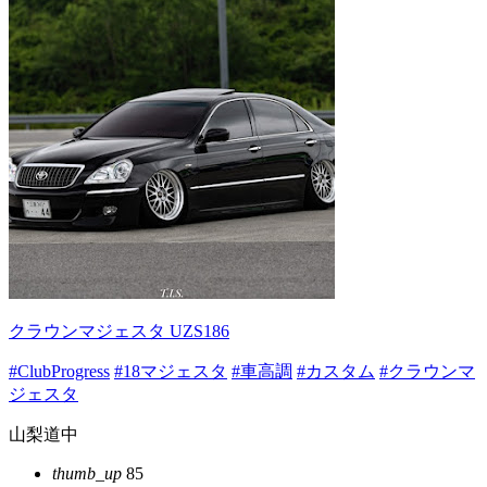
クラウンマジェスタ UZS186
#ClubProgress
#18マジェスタ
#車高調
#カスタム
#クラウンマ
ジェスタ
山梨道中
thumb_up
85