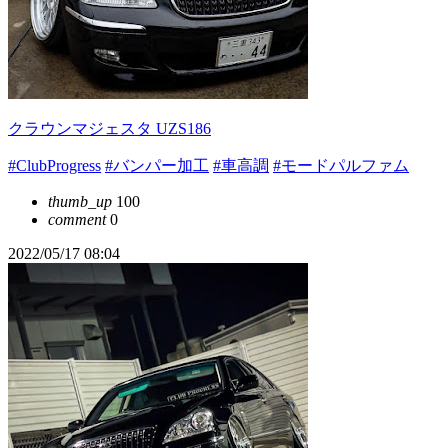
クラウンマジェスタ UZS186
#ClubProgress
#バンパー加工
#車高調
#モードパルファム
thumb_up
100
comment
0
2022/05/17 08:04