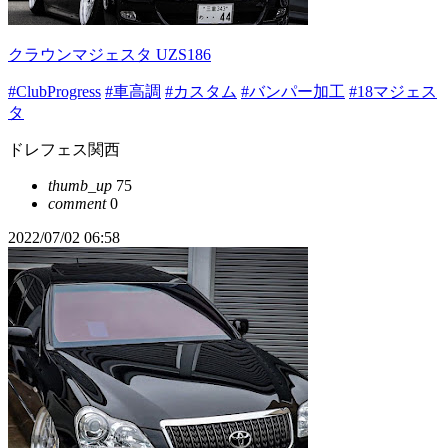
クラウンマジェスタ UZS186
#ClubProgress
#車高調
#カスタム
#バンパー加工
#18マジェス
タ
ドレフェス関西
thumb_up
75
comment
0
2022/07/02 06:58