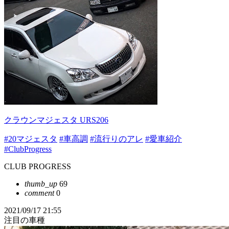
クラウンマジェスタ URS206
#20マジェスタ
#車高調
#流行りのアレ
#愛車紹介
#ClubProgress
CLUB PROGRESS
thumb_up
69
comment
0
2021/09/17 21:55
注目の車種