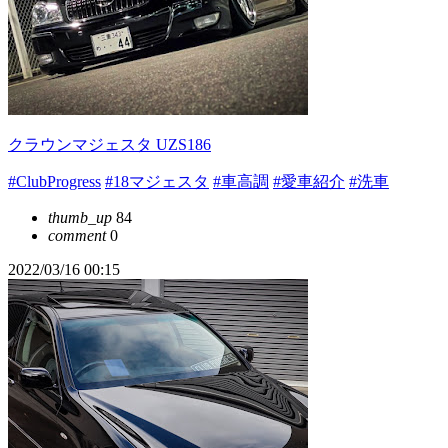
クラウンマジェスタ UZS186
#ClubProgress
#18マジェスタ
#車高調
#愛車紹介
#洗車
thumb_up
84
comment
0
2022/03/16 00:15