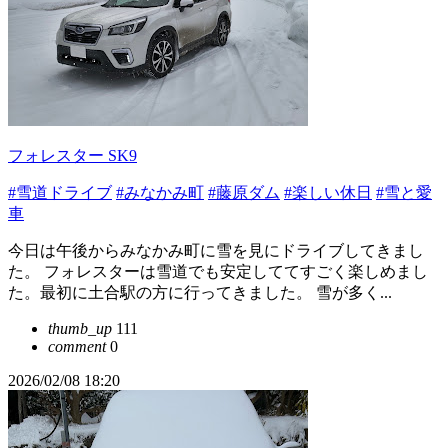
フォレスター SK9
#雪道ドライブ
#みなかみ町
#藤原ダム
#楽しい休日
#雪と愛
車
今日は午後からみなかみ町に雪を見にドライブしてきまし
た。 フォレスターは雪道でも安定しててすごく楽しめまし
た。最初に土合駅の方に行ってきました。 雪が多く...
thumb_up
111
comment
0
2026/02/08 18:20