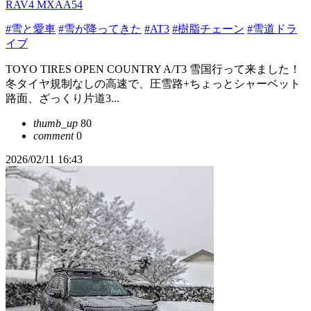
RAV4 MXAA54
#雪と愛車
#雪が降ってきた
#AT3
#樹脂チェーン
#雪道ドラ
イブ
TOYO TIRES OPEN COUNTRY A/T3 雪国行って来ました！
冬タイヤ規制なしの高速で、圧雪路+ちょっとシャーベット
路面、ざっくり片道3...
thumb_up
80
comment
0
2026/02/11 16:43