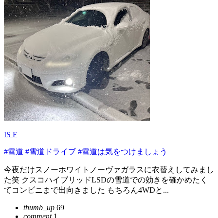
IS F
#雪道
#雪道ドライブ
#雪道は気をつけましょう
今夜だけスノーホワイトノーヴァガラスに衣替えしてみまし
た笑 クスコハイブリッドLSDの雪道での効きを確かめたく
てコンビニまで出向きました もちろん4WDと...
thumb_up
69
comment
1