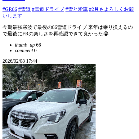
#GR86
#雪道
#雪道ドライブ
#雪と愛車
#2月もよろしくお願
いします
今期最強寒波で最後の86雪道ドライブ 来年は乗り換えるの
で最後にFRの楽しさを再確認できて良かった😭
thumb_up
66
comment
0
2026/02/08 17:44