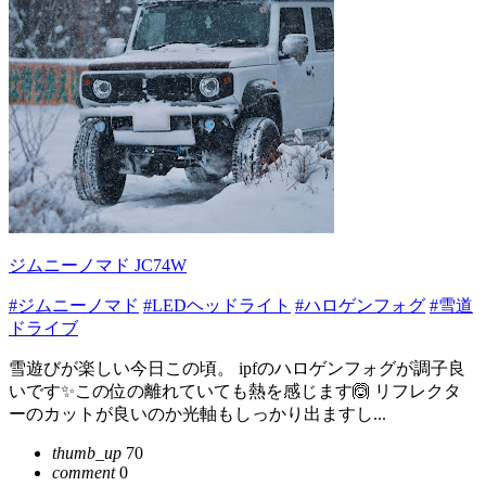
ジムニーノマド JC74W
#ジムニーノマド
#LEDヘッドライト
#ハロゲンフォグ
#雪道
ドライブ
雪遊びが楽しい今日この頃。 ipfのハロゲンフォグが調子良
いです✨この位の離れていても熱を感じます🙆 リフレクタ
ーのカットが良いのか光軸もしっかり出ますし...
thumb_up
70
comment
0