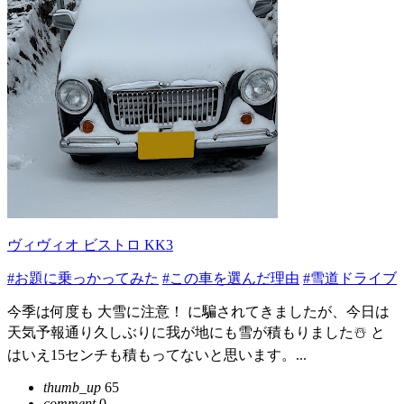
ヴィヴィオ ビストロ KK3
#お題に乗っかってみた
#この車を選んだ理由
#雪道ドライブ
今季は何度も 大雪に注意！ に騙されてきましたが、今日は
天気予報通り久しぶりに我が地にも雪が積もりました☃️ と
はいえ15センチも積もってないと思います。...
thumb_up
65
comment
0