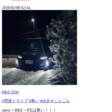
2026/02/08 02:34
BRZ ZD8
#雪道ドライブ
#寒い
#ゆきやこんこん
snow × BRZ－8℃は寒い！！！