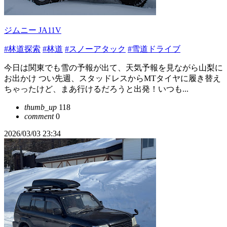
ジムニー JA11V
#林道探索
#林道
#スノーアタック
#雪道ドライブ
今日は関東でも雪の予報が出て、天気予報を見ながら山梨に
お出かけ つい先週、スタッドレスからMTタイヤに履き替え
ちゃったけど、まあ行けるだろうと出発！いつも...
thumb_up
118
comment
0
2026/03/03 23:34