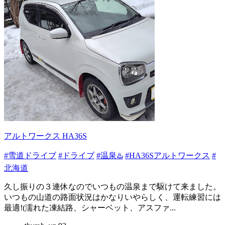
アルトワークス HA36S
#雪道ドライブ
#ドライブ
#温泉♨️
#HA36Sアルトワークス
#
北海道
久し振りの３連休なのでいつもの温泉まで駆けて来ました。
いつもの山道の路面状況はかなりいやらしく、運転練習には
最適!(濡れた凍結路、シャーベット、アスファ...