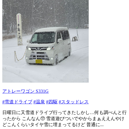
アトレーワゴン S331G
#雪道ドライブ
#温泉
#四駆
#スタッドレス
日曜日に又雪道ドライブ行ってきたしかし…何も調べんと行
ったから こんなん🥺 雪道遊びついでやからまぁええんやけ
どこんくらいタイヤ雪に埋まってるけど 普通に...