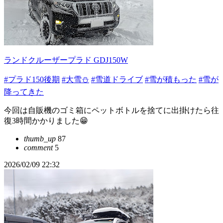
ランドクルーザープラド GDJ150W
#プラド150後期
#大雪⛄
#雪道ドライブ
#雪が積もった
#雪が
降ってきた
今回は自販機のゴミ箱にペットボトルを捨てに出掛けたら往
復3時間かかりました😁
thumb_up
87
comment
5
2026/02/09 22:32