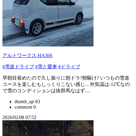
アルトワークス HA36S
#雪道ドライブ
#雪と愛車
#ドライブ
早朝目覚めたので久し振りに朝ドラ?朝駆け? いつもの雪道
コースを楽しむもしっくりこない感じ... 外気温は-12℃なの
で雪のコンディションは抜群馬なはず....
thumb_up
83
comment
0
2026/02/08 07:52