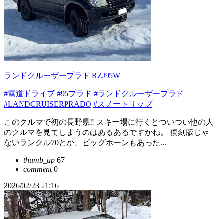
ランドクルーザープラド RZJ95W
#雪道ドライブ
#95プラド
#ランドクルーザープラド
#LANDCRUISERPRADO
#スノートリップ
このクルマで初の長野県‼︎ スキー場に行くとついつい他の人
のクルマを見てしまうのはあるあるですかね。 復刻版じゃ
ないランクル70とか、ビッグホーンもあった...
thumb_up
67
comment
0
2026/02/23 21:16