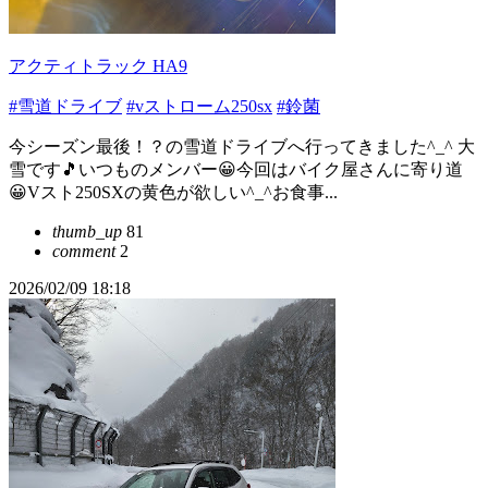
アクティトラック HA9
#雪道ドライブ
#vストローム250sx
#鈴菌
今シーズン最後！？の雪道ドライブへ行ってきました^_^ 大
雪です🎵いつものメンバー😀今回はバイク屋さんに寄り道
😀Vスト250SXの黄色が欲しい^_^お食事...
thumb_up
81
comment
2
2026/02/09 18:18