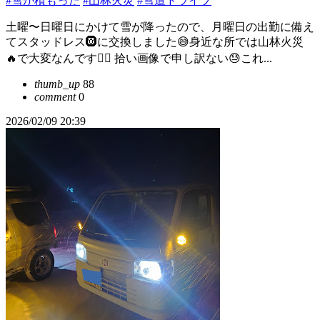
#雪が積もった
#山林火災
#雪道ドライブ
土曜〜日曜日にかけて雪が降ったので、月曜日の出勤に備え
てスタッドレス🛞に交換しました😅身近な所では山林火災
🔥で大変なんです☝🏻 拾い画像で申し訳ない😓これ...
thumb_up
88
comment
0
2026/02/09 20:39