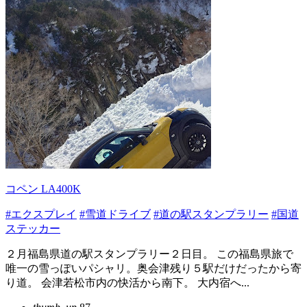
コペン LA400K
#エクスプレイ
#雪道ドライブ
#道の駅スタンプラリー
#国道
ステッカー
２月福島県道の駅スタンプラリー２日目。 この福島県旅で
唯一の雪っぽいパシャリ。奥会津残り５駅だけだったから寄
り道。 会津若松市内の快活から南下。 大内宿へ...