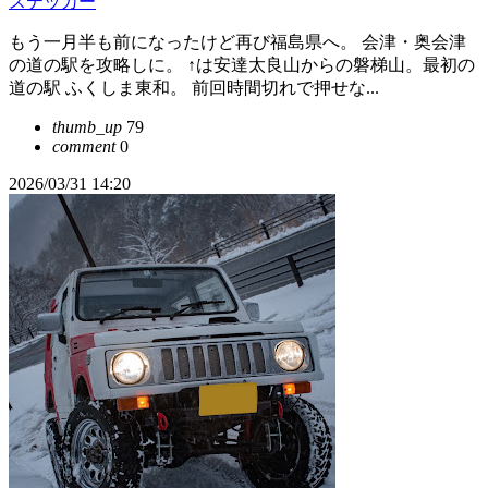
ステッカー
もう一月半も前になったけど再び福島県へ。 会津・奥会津
の道の駅を攻略しに。 ↑は安達太良山からの磐梯山。最初の
道の駅 ふくしま東和。 前回時間切れで押せな...
thumb_up
79
comment
0
2026/03/31 14:20