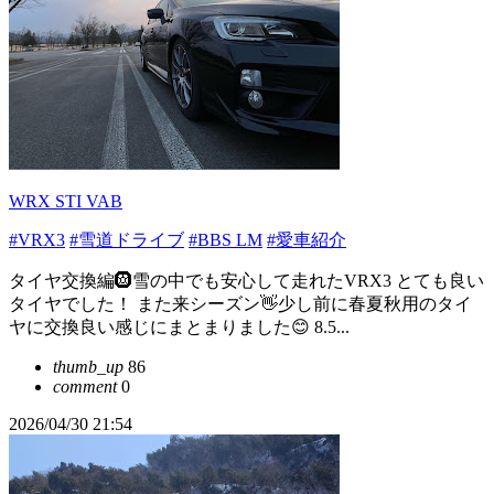
WRX STI VAB
#VRX3
#雪道ドライブ
#BBS LM
#愛車紹介
タイヤ交換編🛞雪の中でも安心して走れたVRX3 とても良い
タイヤでした！ また来シーズン👋少し前に春夏秋用のタイ
ヤに交換良い感じにまとまりました😊 8.5...
thumb_up
86
comment
0
2026/04/30 21:54