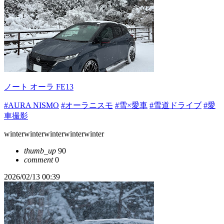
ノート オーラ FE13
#AURA NISMO
#オーラニスモ
#雪×愛車
#雪道ドライブ
#愛
車撮影
winterwinterwinterwinterwinter
thumb_up
90
comment
0
2026/02/13 00:39