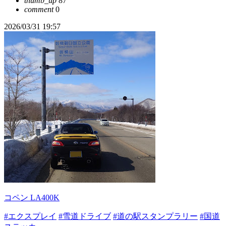
thumb_up
87
comment
0
2026/03/31 19:57
コペン LA400K
#エクスプレイ
#雪道ドライブ
#道の駅スタンプラリー
#国道