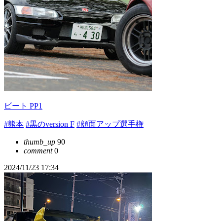
ビート PP1
#熊本
#黒のversion F
#顔面アップ選手権
thumb_up
90
comment
0
2024/11/23 17:34