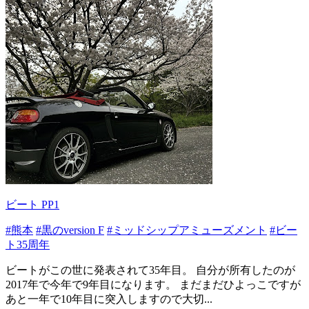
ビート PP1
#熊本
#黒のversion F
#ミッドシップアミューズメント
#ビー
ト35周年
ビートがこの世に発表されて35年目。 自分が所有したのが
2017年で今年で9年目になります。 まだまだひよっこですが
あと一年で10年目に突入しますので大切...