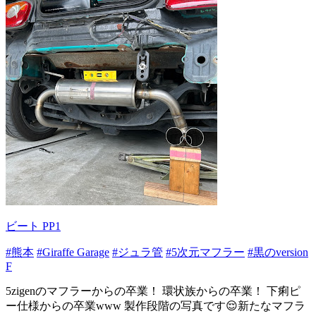
ビート PP1
#熊本
#Giraffe Garage
#ジュラ管
#5次元マフラー
#黒のversion
F
5zigenのマフラーからの卒業！ 環状族からの卒業！ 下痢ピ
ー仕様からの卒業www 製作段階の写真です😌新たなマフラ