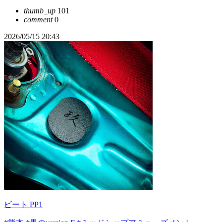
thumb_up
101
comment
0
2026/05/15 20:43
ビート PP1