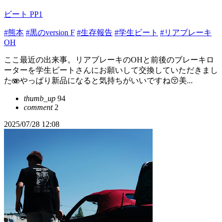
ビート PP1
#熊本
#黒のversion F
#生存報告
#学生ビート
#リアブレーキ
OH
ここ最近の出来事。リアブレーキのOHと前後のブレーキロ
ーターを学生ビートさんにお願いして交換していただきまし
た🫨やっぱり新品になると気持ちがいいですね😚美...
thumb_up
94
comment
2
2025/07/28 12:08