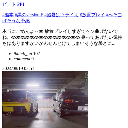
ビート PP1
#熊本
#黒のversion F
#酷暑はツライよ
#放置プレイ
#へそ曲
げそうな予感
本当にごめんよ‥🫨 放置プレイしすぎてヘソ曲げないで
ね。🫨🫨🫨🫨🫨🫨🫨🫨🫨🫨🫨🫨🫨🫨🫨 乗ってあげたい気持
ちはありますがいかんせんとけてしまいそうな暑さに...
thumb_up
107
comment
0
2024/08/19 02:51