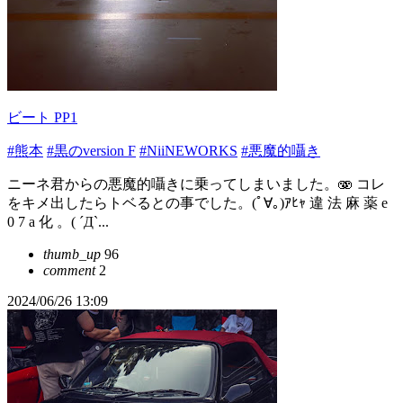
ビート PP1
#熊本
#黒のversion F
#NiiNEWORKS
#悪魔的囁き
ニーネ君からの悪魔的囁きに乗ってしまいました。🫨 コレ
をキメ出したらトベるとの事でした。(ﾟ∀｡)ｱﾋｬ 違 法 麻 薬 e
0 7 a 化 。( ´Д`...
thumb_up
96
comment
2
2024/06/26 13:09