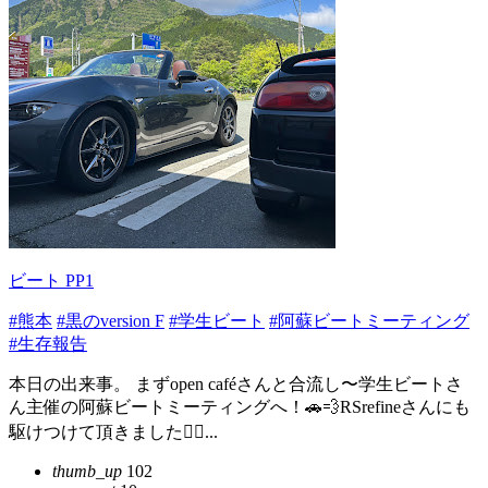
ビート PP1
#熊本
#黒のversion F
#学生ビート
#阿蘇ビートミーティング
#生存報告
本日の出来事。 まずopen caféさんと合流し〜学生ビートさ
ん主催の阿蘇ビートミーティングへ！🚗💨RSrefineさんにも
駆けつけて頂きました🙂‍↕️...
thumb_up
102