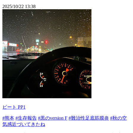
2025/10/22 13:38
ビート PP1
#熊本
#生存報告
#黒のversion F
#難治性足底筋膜炎
#秋の空
気感近づいてきたね