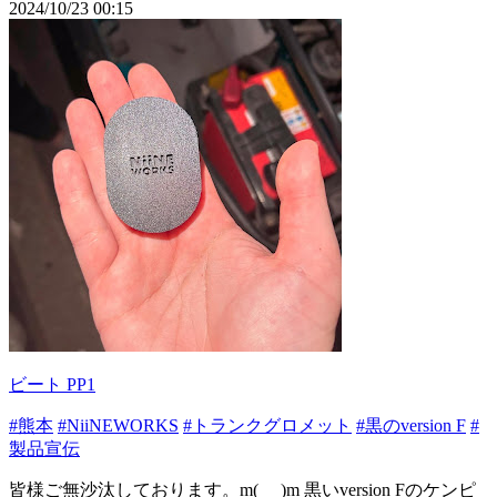
2024/10/23 00:15
ビート PP1
#熊本
#NiiNEWORKS
#トランクグロメット
#黒のversion F
#
製品宣伝
皆様ご無沙汰しております。m(_ _)m 黒いversion Fのケンピ