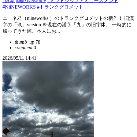
#熊本
#黒のversion F
#ミッドシップアミューズメント
#NiiNEWORKS
#トランクグロメット
ニーネ君（niineworks ）のトランクグロメットの新作！ 旧漢
字の「玖」version ※現在の漢字「九」の旧字体。 一時的に
帰ってきた際、本人にお...
thumb_up
78
comment
0
2026/05/11 14:41