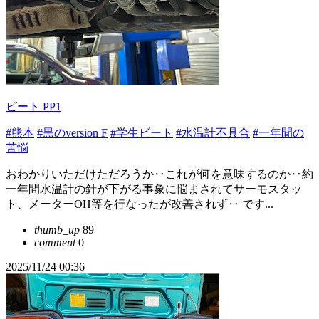
ビート PP1
#熊本
#黒のversion F
#学生ビート
#水温計不具合
#一年間の
苦悩
おわかりいただけただろうか‥これが何を意味するのか‥約
一年間水温計の針が下がる事象に悩まされてサーモスタッ
ト、メーターOH等を行なったが改善されず‥ です...
thumb_up
89
comment
0
2025/11/24 00:36