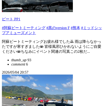
ビート PP1
#阿蘇ビートミーティング
#黒のversion F
#熊本
#ミッドシッ
プアミューズメント
阿蘇ビートミーティングお疲れ様でした🙇 雨は降らなかっ
たですが寒すぎました🫨 皆様風邪ひかれないようにご自愛
ください🫨ちなみにイベント関連の写真この2枚だ...
thumb_up
93
comment
6
2026/05/04 20:57