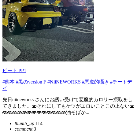
ビート PP1
#熊本
#黒のversion F
#NiiNEWORKS
#悪魔的囁き
#チートデ
イ
先日niineworks さんにお誘い受けて悪魔的カロリー摂取をし
てきました。🫨それにしてもケツがエロいことこの上ない🫨
🫨🫨🫨🫨🫨🫨🫨🫨🫨🫨🫨🫨🫨油そばか...
thumb_up
114
comment
3