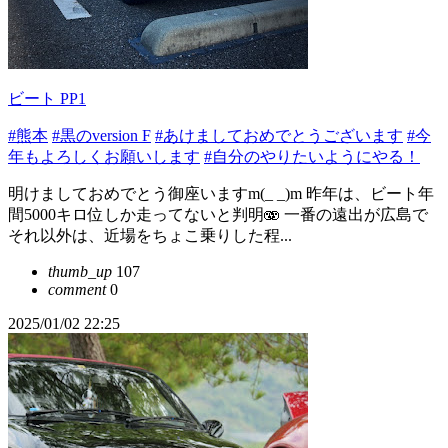
ビート PP1
#熊本
#黒のversion F
#あけましておめでとうございます
#今
年もよろしくお願いします
#自分のやりたいようにやる！
明けましておめでとう御座いますm(_ _)m 昨年は、ビート年
間5000キロ位しか走ってないと判明🫨 一番の遠出が広島で
それ以外は、近場をちょこ乗りした程...
thumb_up
107
comment
0
2025/01/02 22:25