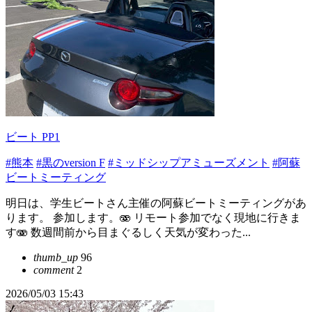
ビート PP1
#熊本
#黒のversion F
#ミッドシップアミューズメント
#阿蘇
ビートミーティング
明日は、学生ビートさん主催の阿蘇ビートミーティングがあ
ります。 参加します。🫨 リモート参加でなく現地に行きま
す🫨 数週間前から目まぐるしく天気が変わった...
thumb_up
96
comment
2
2026/05/03 15:43