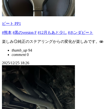
ビート PP1
#熊本
#黒のversion F
#12月もあと少し
#ホンダビート
楽しみ😏純正のステアリングからの変化が楽しみです。🫨
thumb_up
94
comment
0
2025/12/25 18:26