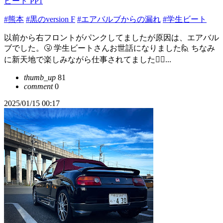
ビート PP1
#熊本
#黒のversion F
#エアバルブからの漏れ
#学生ビート
以前から右フロントがパンクしてましたが原因は、エアバル
ブでした。🤧 学生ビートさんお世話になりました🙋 ちなみ
に新天地で楽しみながら仕事されてました🙂‍↕...
thumb_up
81
comment
0
2025/01/15 00:17