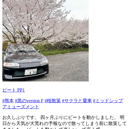
ビート PP1
#熊本
#黒のversion F
#桜散策
#サクラと愛車
#ミッドシップ
アミューズメント
お久しぶりです。 四ヶ月ぶりにビートを動かしました。 明
日から天気が大荒れの予報なので散ってしまう前に散策して