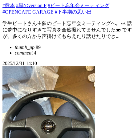
#熊本
#黒のversion F
#ビート忘年会ミーティング
#OPENCAFE GARAGE
#下半期の思い出
学生ビートさん主催のビート忘年会ミーティングへ。🙏 話
に夢中になりすぎて写真を全然撮れてませんでした🫨 です
が、多くの方から声掛けてもらえたり話せたりでき...
thumb_up
89
comment
4
2025/12/31 14:10