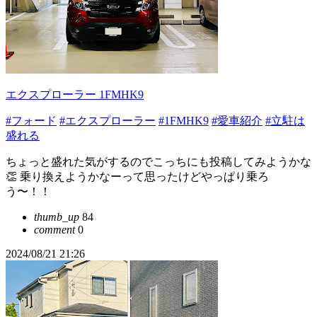
エクスプローラー 1FMHK9
#フォード
#エクスプローラー
#1FMHK9
#愛車紹介
#立駐は
盛れる
ちょっと盛れた気がするのでこっちにも投稿してみようかな
👏 乗り換えようかなーって思ったけどやっぱり乗ろ
う〜！！
thumb_up
84
comment
0
2024/08/21 21:26