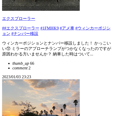
エクスプローラー
##エクスプローラー
#1FMHK9
#アメ車
#ウィンカーポジシ
ョン
#ナンバー移設
ウィンカーポジションとナンバー移設しました！ かっこい
い😙 ミラーのアプローチランプがつかなくなったのですが
原因わかる方いませんか？ 納車した時はついて...
thumb_up
66
comment
2
2023/01/03 23:23