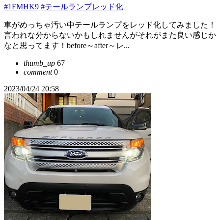
#1FMHK9
#テールランプレッド化
車がめっちゃ汚い中テールランプをレッド化してみました！
言われな分からないかもしれませんがそれがまた良い感じか
なと思ってます！before～after～レ...
thumb_up
67
comment
0
2023/04/24 20:58