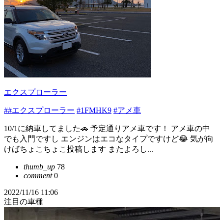
エクスプローラー
##エクスプローラー
#1FMHK9
#アメ車
10/1に納車してました🚗 予定通りアメ車です！ アメ車の中
でも入門ですし エンジンはエコなタイプですけど😂 気が向
けばちょこちょこ投稿します またよろし...
thumb_up
78
comment
0
2022/11/16 11:06
注目の車種