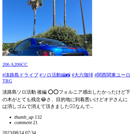
206 A206CC
#淡路島ドライブ
#ソロ活動編📸
#大六珈琲
#関西関東ユーロ
TRG
淡路島ソロ活動 後編 ⭕️⭕️フォルニア感出したかったけど下
の木がとても残念😂さ、目的地に到着悪いけどオデさんに
は消しゴムで消えて頂きました🙇‍♂️なんで...
thumb_up
132
comment
21
2023/08/14 07:34