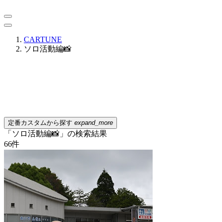
CARTUNE
ソロ活動編📸
定番カスタムから探す
expand_more
「ソロ活動編📸」の検索結果
66
件