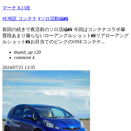
マーチ K13改
#E地区 コンテナ
#ソロ活動編📸
前回の続きで夜活前のソロ活編📸 今回はコンテナコラボ😁
普段あまり撮らないローアングルショット📸リアローアング
ルショット📸お目当てのピンクのONEコンテナ...
thumb_up
120
comment
4
2024/07/21 13:35