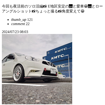
今回も夜活前のソロ活編📸 E地区安定の🌉と愛車😁🌉とロー
アングルショット📸ちょっと撮る📸角度変えて😁
thumb_up
121
comment
22
2024/07/23 08:03