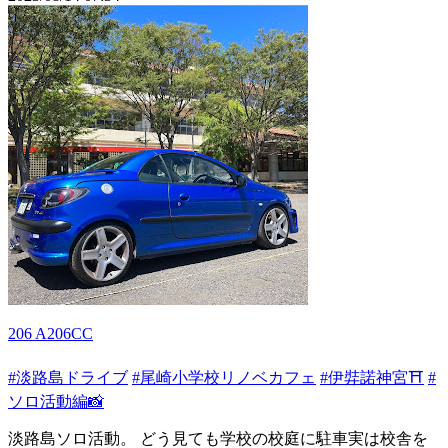
206 A206CC
#淡路島ドライブ
#尾崎小学校リノベカフェ
#伊弉諾神宮⛩
#
ソロ活動編📸
淡路島ソロ活動。 どう見ても学校の校庭に駐車実は校舎を