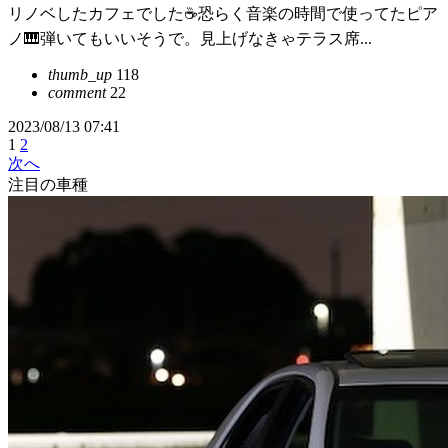
リノベしたカフェでした☕️恐らく音楽の時間で使ってたピア
ノ🎹弾いてもいいそうで。見上げなきゃテラス席...
thumb_up
118
comment
22
2023/08/13 07:41
1
2
次へ
注目の車種