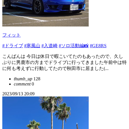
フィット
#ドライブ
#寒風山
#入道崎
#ソロ活動編📸
#GE8RS
こんばんは 今日は休日で暇こいてたのもあったので、久し
ぶりに男鹿市の方までドライブに行ってきました午前中は特
に何も考えずに行動してたので秋田市に居ました(...
thumb_up
128
comment
0
2023/09/13 20:09