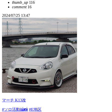
thumb_up
116
comment
16
2024/07/25 13:47
マーチ K13改
#ソロ活動編📸
#E地区