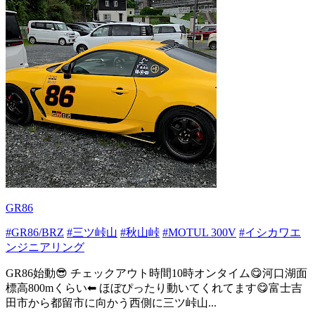
GR86
#GR86/BRZ
#三ツ峠山
#秋山峠
#MOTUL 300V
#イシカワエ
ンジニアリング
GR86始動😎 チェックアウト時間10時オンタイム😋河口湖面
標高800mくらい⬅ ほぼぴったり動いてくれてます😋富士吉
田市から都留市に向かう西側に三ツ峠山...