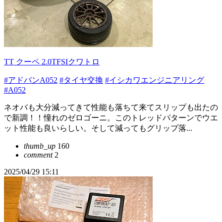
TT クーペ 2.0TFSIクワトロ
#アドバンA052
#タイヤ交換
#イシカワエンジニアリング
#A052
ネオバも大分減ってきて性能も落ちて来てスリップも出たの
で新調！！憧れのゼロゴーニ。このトレッドパターンでウエ
ット性能も良いらしい。そして減ってもグリップ落...
thumb_up
160
comment
2
2025/04/29 15:11