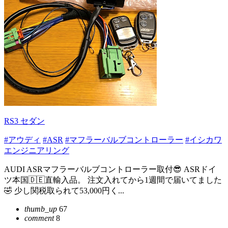
RS3 セダン
#アウディ
#ASR
#マフラーバルブコントローラー
#イシカワ
エンジニアリング
AUDI ASRマフラーバルブコントローラー取付😎 ASRドイ
ツ本国🇩🇪直輸入品。 注文入れてから1週間で届いてました
🤣 少し関税取られて53,000円く...
thumb_up
67
comment
8