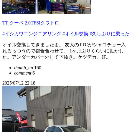
TT クーペ 2.0TFSIクワトロ
#イシカワエンジニアリング
#オイル交換
#久しぶりに乗った
オイル交換してきましたよ。 友人のTTCがシャコチョー入
れるっつうので都合合わせて。 1ヶ月ぶりくらいに動かし
た。アンダーカバー外して下抜き。ケツデカ。好...
thumb_up
160
comment
6
2025/07/12 22:18