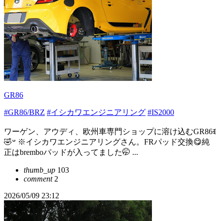
GR86
#GR86/BRZ
#イシカワエンジニアリング
#IS2000
ワーゲン、アウディ、欧州車専門ショップに溶け込むGR86ꉂ
🤣𐤔 ※イシカワエンジニアリングさん。FRパッド交換😋純
正はbremboパッドが入ってました🤭 ...
thumb_up
103
comment
2
2026/05/09 23:12