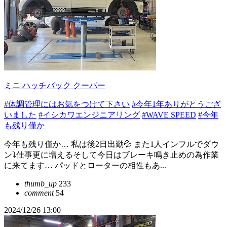
ミニ ハッチバック クーパー
#体調管理にはお気をつけて下さい
#今年1年ありがとうござ
いました
#イシカワエンジニアリング
#WAVE SPEED
#今年
も残り僅か
今年も残り僅か… 私は後2日出勤💦 また1人インフルでダウ
ン⤵️仕事更に増えるそして今日はブレーキ鳴き止めの為作業
に来てます… パッドとローターの相性もあ...
thumb_up
233
comment
54
2024/12/26 13:00