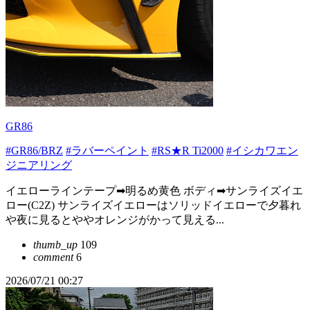
GR86
#GR86/BRZ
#ラバーペイント
#RS★R Ti2000
#イシカワエン
ジニアリング
イエローラインテープ➡明るめ黄色 ボディ➡サンライズイエ
ロー(C2Z) サンライズイエローはソリッドイエローで夕暮れ
や夜に見るとややオレンジがかって見える...
thumb_up
109
comment
6
2026/07/21 00:27