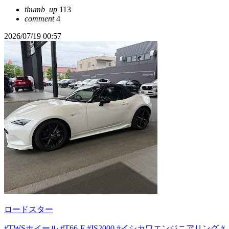
thumb_up
113
comment
4
2026/07/19 00:57
ロードスター
#TWSホイール
#T66-F
#IS2000
#イシカワエンジニアリング
#