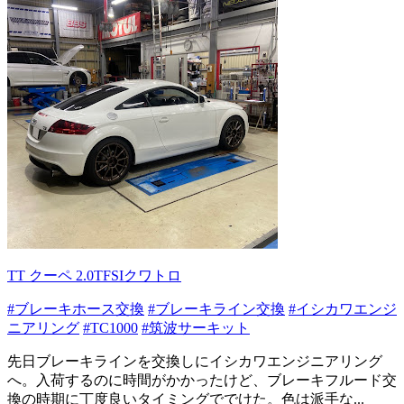
TT クーペ 2.0TFSIクワトロ
#ブレーキホース交換
#ブレーキライン交換
#イシカワエンジ
ニアリング
#TC1000
#筑波サーキット
先日ブレーキラインを交換しにイシカワエンジニアリング
へ。入荷するのに時間がかかったけど、ブレーキフルード交
換の時期に丁度良いタイミングででけた。色は派手な...