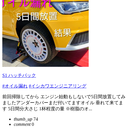
S1 ハッチバック
#オイル漏れ
#イシカワエンジニアリング
前回掃除してから エンジン始動もしないで5日間放置してみ
ましたアンダーカバーまだ付いてますオイル 垂れて来てま
す 5日間分大さじ 1杯程度の量 ※樹脂のオ...
thumb_up
74
comment
0