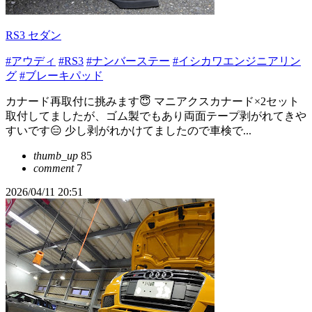
RS3 セダン
#アウディ
#RS3
#ナンバーステー
#イシカワエンジニアリン
グ
#ブレーキパッド
カナード再取付に挑みます😇 マニアクスカナード×2セット
取付してましたが、ゴム製でもあり両面テープ剥がれてきや
すいです😑 少し剥がれかけてましたので車検で...
thumb_up
85
comment
7
2026/04/11 20:51