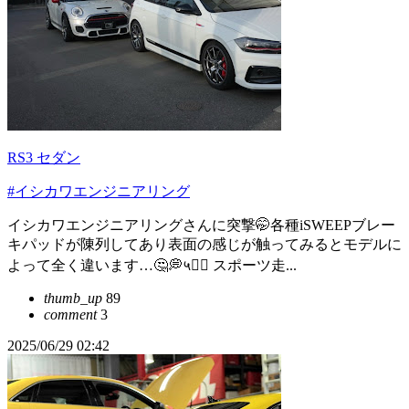
RS3 セダン
#イシカワエンジニアリング
イシカワエンジニアリングさんに突撃🤭各種iSWEEPブレー
キパッドが陳列してあり表面の感じが触ってみるとモデルに
よって全く違います…🤔💭५✍🏻 スポーツ走...
thumb_up
89
comment
3
2025/06/29 02:42