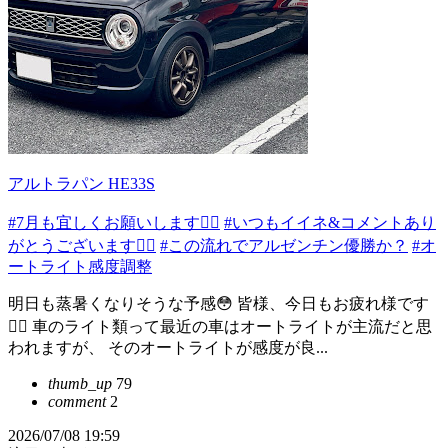
アルトラパン HE33S
#7月も宜しくお願いします🙇‍♂️
#いつもイイネ&コメントあり
がとうございます🙇‍♂️
#この流れでアルゼンチン優勝か？
#オ
ートライト感度調整
明日も蒸暑くなりそうな予感😳 皆様、今日もお疲れ様です
🙂‍↕️ 車のライト類って最近の車はオートライトが主流だと思
われますが、 そのオートライトが感度が良...
thumb_up
79
comment
2
2026/07/08 19:59