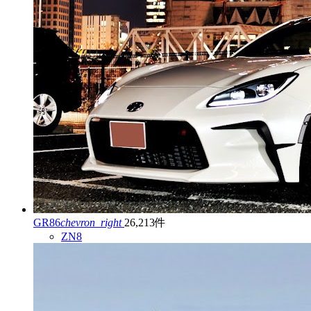
GR86
chevron_right
26,213件
ZN8