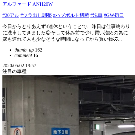
アルファード ANH20W
#20アル
#ツラ出し調整
#ハブボルト切断
#洗車
#GW初日
今日からとりあえず3連休ということで、昨日は仕事終わり
に洗車してきました😊そして休み前で少し買い溜めの為に
嫁も連れて人も少なそうな時間になってから買い物🤣...
thumb_up
162
comment
16
2020/05/02 19:57
注目の車種