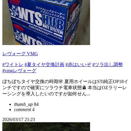
レヴォーグ VMG
#ワイトレ
#夏タイヤ交換計画
#赤はいいぞ
#ツラ出し調整
#vmgレヴォーグ
ぼちぼちタイヤ交換の時期🌸 夏用ホイールはSTi純正OP18イ
ンチですので確実にツラウチ電車状態🚊 本当はOZラリーレ
ーシングを導入したいのですが如何せん...
thumb_up
84
comment
4
2026/03/17 21:23