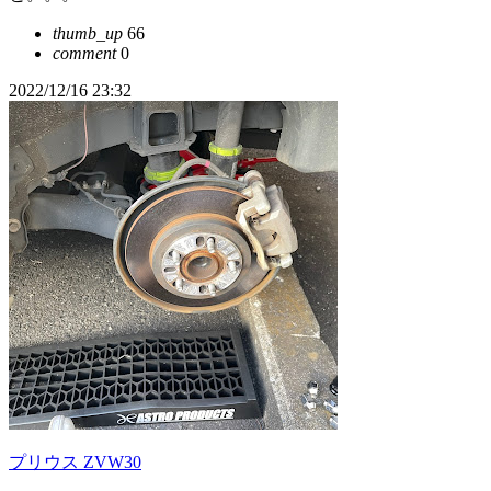
thumb_up
66
comment
0
2022/12/16 23:32
プリウス ZVW30