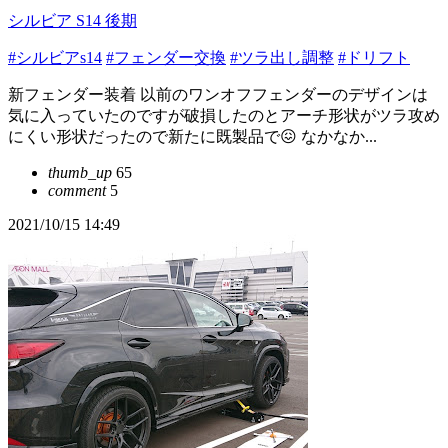
シルビア S14 後期
#シルビアs14
#フェンダー交換
#ツラ出し調整
#ドリフト
新フェンダー装着 以前のワンオフフェンダーのデザインは
気に入っていたのですが破損したのとアーチ形状がツラ攻め
にくい形状だったので新たに既製品で😖 なかなか...
thumb_up
65
comment
5
2021/10/15 14:49