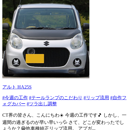
アルト HA25S
#今週の工作
#テールランプのこだわり
#リップ流用
#自作フ
ォグカバー
#ツラ出し調整
CT界の皆さん、こんにちわ☀️ 今週の工作です🎵 しかし、一
週間の過ぎるのが早い早いっ💦 さて、どこが変わったでし
ょうか？😁他車種純正リップ流用。 アプガ...