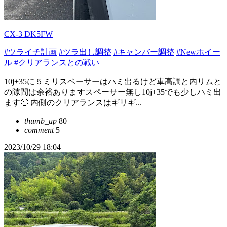
CX-3 DK5FW
#ツライチ計画
#ツラ出し調整
#キャンバー調整
#Newホイー
ル
#クリアランスとの戦い
10j+35に５ミリスペーサーはハミ出るけど車高調と内リムと
の隙間は余裕ありますスペーサー無し10j+35でも少しハミ出
ます🙄 内側のクリアランスはギリギ...
thumb_up
80
comment
5
2023/10/29 18:04