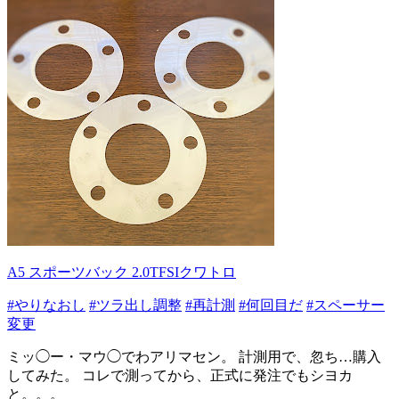
A5 スポーツバック 2.0TFSIクワトロ
#やりなおし
#ツラ出し調整
#再計測
#何回目だ
#スペーサー
変更
ミッ◯ー・マウ◯でわアリマセン。 計測用で、忽ち…購入
してみた。 コレで測ってから、正式に発注でもシヨカ
と。。。