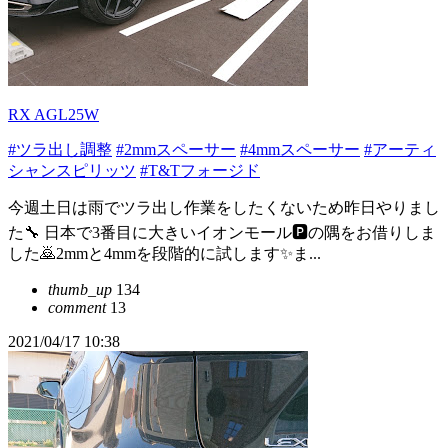
RX AGL25W
#ツラ出し調整
#2mmスペーサー
#4mmスペーサー
#アーティ
シャンスピリッツ
#T&Tフォージド
今週土日は雨でツラ出し作業をしたくないため昨日やりまし
た🔧 日本で3番目に大きいイオンモール🅿️の隅をお借りしま
した🙇2mmと4mmを段階的に試します✨ま...
thumb_up
134
comment
13
2021/04/17 10:38