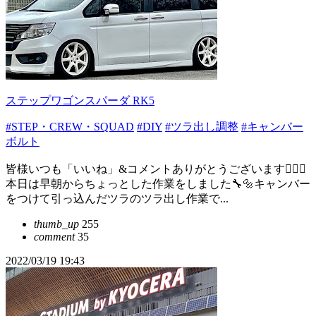
ステップワゴンスパーダ RK5
#STEP・CREW・SQUAD
#DIY
#ツラ出し調整
#キャンバー
ボルト
皆様いつも「いいね」&コメントありがとうございます🙇🏻‍♂️
本日は早朝からちょっとした作業をしました🔧🔩キャンバー
をつけて引っ込んだツラのツラ出し作業で...
thumb_up
255
comment
35
2022/03/19 19:43