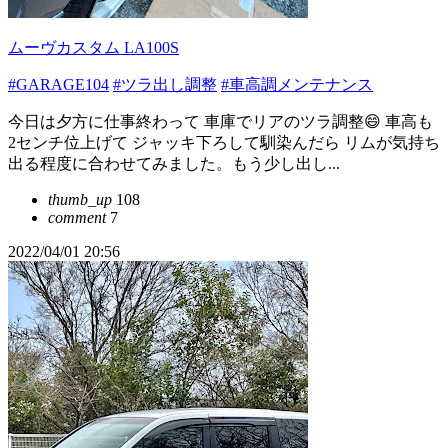
ムーヴカスタム LA100S
#GARAGE104
#ツラ出し調整
#車高調メンテナンス
今日は夕方に仕事終わって 車庫でリアのツラ調整😄 車高も
2センチ位上げて ジャッキ下ろして馴染んだら リムが気持ち
出る程度に合わせてみました。もう少し出し...
thumb_up
108
comment
7
2022/04/01 20:56