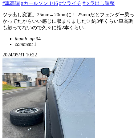
#車高調
#カールソン 1/16
#ツライチ
#ツラ出し調整
ツラ出し変更。25mm→20mmに！ 25mmだとフェンダー乗っ
かってたからいい感じに収まりました✨ 約3年くらい車高調
も触ってないので久々に指2本くらい...
thumb_up
94
comment
1
2024/05/31 10:22