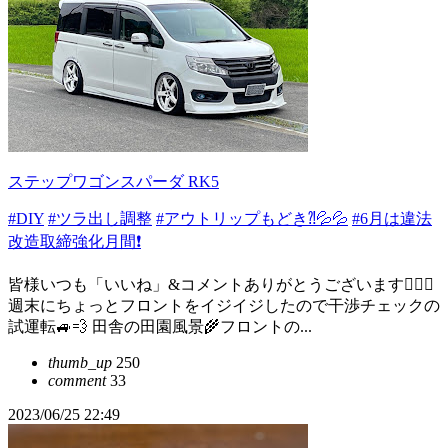
ステップワゴンスパーダ RK5
#DIY
#ツラ出し調整
#アウトリップもどき⁈💦💦
#6月は違法
改造取締強化月間❗️
皆様いつも「いいね」&コメントありがとうございます🙇🏻‍♂️
週末にちょっとフロントをイジイジしたので干渉チェックの
試運転🚙💨 田舎の田園風景🌾フロントの...
thumb_up
250
comment
33
2023/06/25 22:49