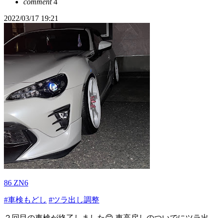
comment
4
2022/03/17 19:21
86 ZN6
#車検もどし
#ツラ出し調整
２回目の車検が終了しました😊 車高戻しのついでにツラ出