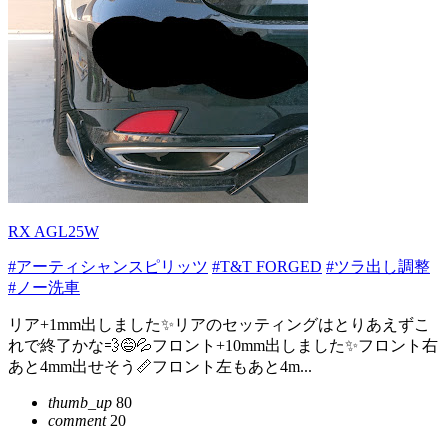
RX AGL25W
#アーティシャンスピリッツ
#T&T FORGED
#ツラ出し調整
#ノー洗車
リア+1mm出しました✨リアのセッティングはとりあえずこ
れで終了かな💨😅💦フロント+10mm出しました✨フロント右
あと4mm出せそう📏フロント左もあと4m...
thumb_up
80
comment
20