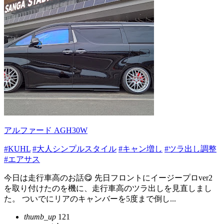
アルファード AGH30W
#KUHL
#大人シンプルスタイル
#キャン増し
#ツラ出し調整
#エアサス
今日は走行車高のお話😋 先日フロントにイージープロver2
を取り付けたのを機に、走行車高のツラ出しを見直しまし
た。 ついでにリアのキャンバーを5度まで倒し...
thumb_up
121