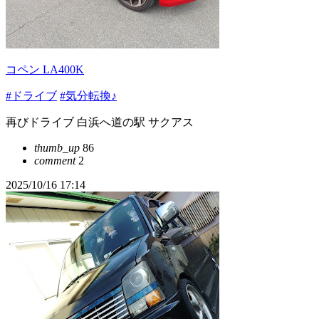
コペン LA400K
#ドライブ
#気分転換♪
再びドライブ 白浜へ道の駅 サクアス
thumb_up
86
comment
2
2025/10/16 17:14