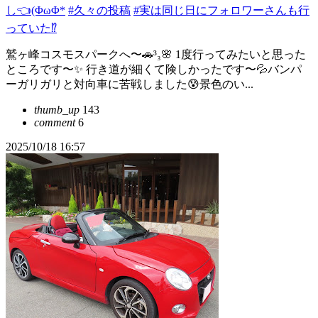
し👈(ΦωΦ*
#久々の投稿
#実は同じ日にフォロワーさんも行
っていた⁉️
鷲ヶ峰コスモスパークへ〜🚗³₃🌸 1度行ってみたいと思った
ところです〜✨ 行き道が細くて険しかったです〜💦バンパ
ーガリガリと対向車に苦戦しました😰景色のい...
thumb_up
143
comment
6
2025/10/18 16:57