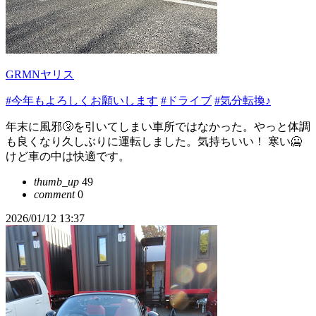
GRMNヤリス
#今年もよろしくお願いします
#ドライブ
#気分転換♪
年末に風邪🤧を引いてしまい車所ではなかった。やっと体調
も良くなり久しぶりに運転しました。気持ちいい！ 寒い🥶
けど車の中は快適です。
thumb_up
49
comment
0
2026/01/12 13:37