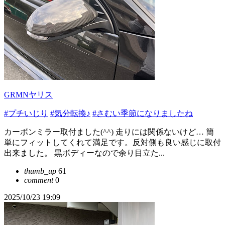
GRMNヤリス
#プチいじり
#気分転換♪
#さむい季節になりましたね
カーボンミラー取付ました(^^) 走りには関係ないけど… 簡
単にフィットしてくれて満足です。反対側も良い感じに取付
出来ました。 黒ボディーなので余り目立た...
thumb_up
61
comment
0
2025/10/23 19:09