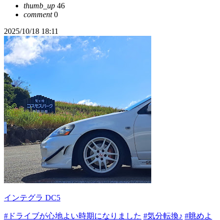
thumb_up
46
comment
0
2025/10/18 18:11
インテグラ DC5
#ドライブが心地よい時期になりました
#気分転換♪
#眺めよ