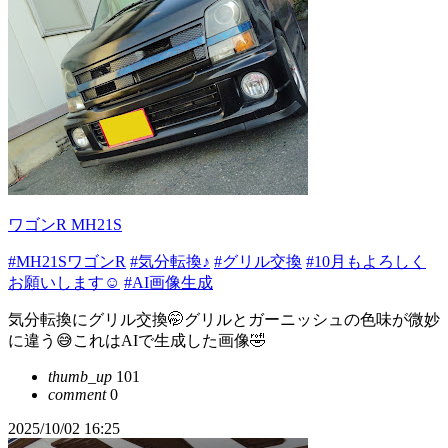
ワゴンR MH21S
#MH21SワゴンR
#気分転換♪
#グリル交換
#10月もよろしく
お願いします☺
#AI画像生成
気分転換にグリル交換🤭グリルとガーニッシュの色味が微妙
に違う😅これはAIで生成した画像🤣
thumb_up
101
comment
0
2025/10/02 16:25