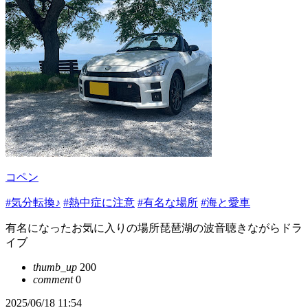
コペン
#気分転換♪
#熱中症に注意
#有名な場所
#海と愛車
有名になったお気に入りの場所琵琶湖の波音聴きながらドラ
イブ
thumb_up
200
comment
0
2025/06/18 11:54