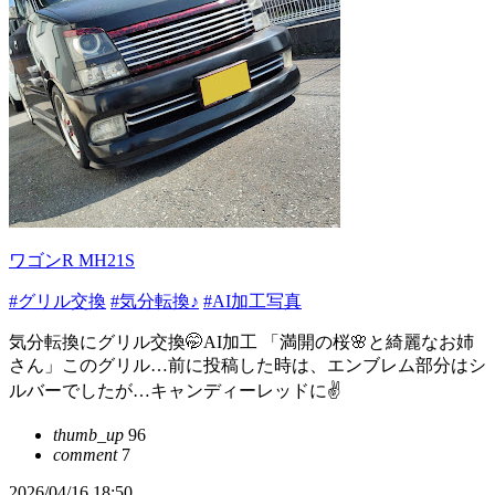
ワゴンR MH21S
#グリル交換
#気分転換♪
#AI加工写真
気分転換にグリル交換🤭AI加工 「満開の桜🌸と綺麗なお姉
さん」このグリル…前に投稿した時は、エンブレム部分はシ
ルバーでしたが…キャンディーレッドに✌️
thumb_up
96
comment
7
2026/04/16 18:50