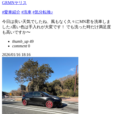
GRMNヤリス
#愛車紹介
#洗車
#気分転換♪
今日は良い天気でしたね、風もなく久々にMN君を洗車しま
した♪黒い色は手入れが大変です！ でも洗った時だけ満足度
も高いですか〜
thumb_up
49
comment
0
2026/01/16 18:16