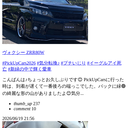
ヴォクシー ZRR80W
#PickUpCars2026
#気分転換♪
#プチいじり
#イーグルアイ死
亡
#新緑の中で輝く愛車
こんばんは♪ちょっとお久しぶりです😊 PickUpCarsに行った
時は、到着が遅くて一番後ろの端っこでした。バックに緑🟢
の綺麗な形の山がありましたよ😊気分...
thumb_up
237
comment
10
2026/06/19 21:56