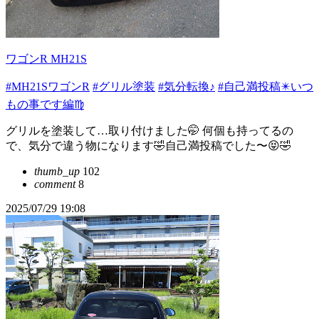
ワゴンR MH21S
#MH21SワゴンR
#グリル塗装
#気分転換♪
#自己満投稿✴️いつ
もの事です編♍️
グリルを塗装して…取り付けました🤭 何個も持ってるの
で、気分で違う物になります🤣自己満投稿でした〜😝🤣
thumb_up
102
comment
8
2025/07/29 19:08