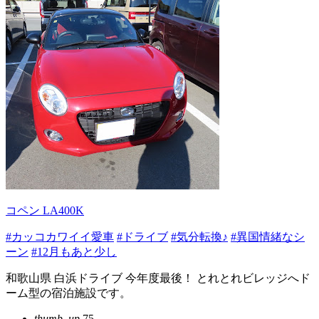
コペン LA400K
#カッコカワイイ愛車
#ドライブ
#気分転換♪
#異国情緒なシ
ーン
#12月もあと少し
和歌山県 白浜ドライブ 今年度最後！ とれとれビレッジへド
ーム型の宿泊施設です。
thumb_up
75