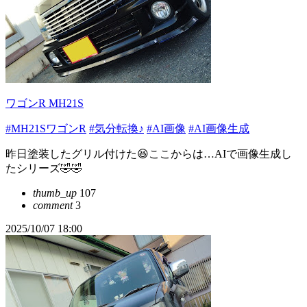
ワゴンR MH21S
#MH21SワゴンR
#気分転換♪
#AI画像
#AI画像生成
昨日塗装したグリル付けた😆ここからは…AIで画像生成し
たシリーズ🤣🤣
thumb_up
107
comment
3
2025/10/07 18:00