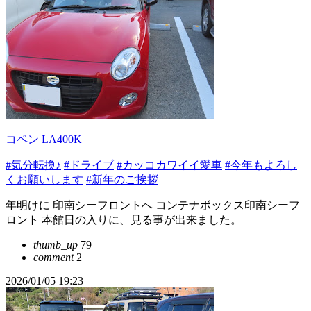
コペン LA400K
#気分転換♪
#ドライブ
#カッコカワイイ愛車
#今年もよろし
くお願いします
#新年のご挨拶
年明けに 印南シーフロントへ コンテナボックス印南シーフ
ロント 本館日の入りに、見る事が出来ました。
thumb_up
79
comment
2
2026/01/05 19:23