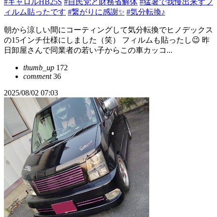
#キャロルHB25S
#自民党と財務省解体
#猛暑で我慢出来ずフ
ィルム貼ったです
#繋がりに感謝✨
#気分転換♪
朝から涼しい間にコーティングして気分転換でヒノデックス
の15インチ仕様にしました（笑） フィルムも貼ったし😉 昨
日卸屋さんで同業者の若い子からこの車カッコ...
thumb_up
172
comment
36
2025/08/02 07:03