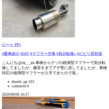
ビート PP1
#愛車紹介
#DIY
#マフラー交換
#気分転換♪
#ビビリ音対策
こんにちはm(_ _)m 車検からナゾの砲弾型マフラーで気分転
換してましたが、爆音すぎてアデ菅に戻してましたが、車検
対応の砲弾型マフラーが入手できたので装...
thumb_up
103
comment
0
2026/06/06 16:17