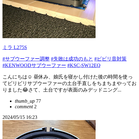
ミラ L275S
#サブウーファー調整
#失敗は成功のもと
#ビビリ音対策
#KENWOODサブウーファー
#KSC-SW12EQ
こんにちは☺ 昼休み、娘氏を寝かし付けた後の時間を使っ
てビリビリサブウーファーの土台手直しをちまちまやってお
りました😂さて、土台ですが表面のみデッドニング...
thumb_up
77
comment
2
2024/05/15 16:23