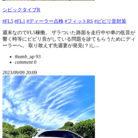
シビックタイプR
#FL5
#FL1
#ディーラー点検
#フィットRS
#ビビリ音対策
週末なのでFL5稼働。 ザラついた路面を走行中や車の低音が
響く時等にビビリ音がしている問題を診てもらうためにディ
ーラーへ。 取り敢えず先週妻が発見(？)し...
thumb_up
93
comment
0
2023/09/09 20:09