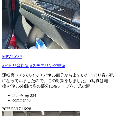
MPV LY3P
#ビビリ音対策
#ステアリング交換
運転席ドアのスイッチパネル部分から出ていたビビリ音が気
になっていましたので、この対策をしました。 (写真は施工
後)パネル外側は爪の部分に布テープを、爪の間...
thumb_up
234
comment
0
2025/08/17 16:28