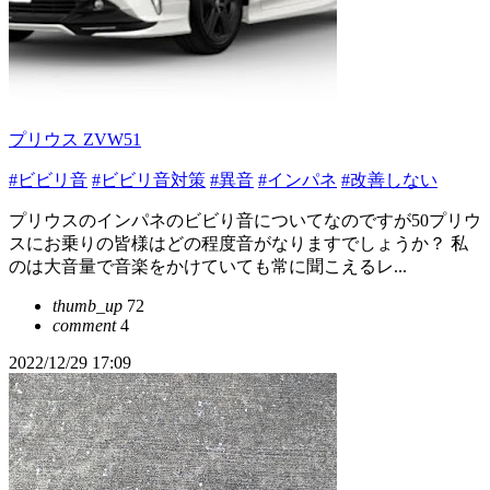
プリウス ZVW51
#ビビリ音
#ビビリ音対策
#異音
#インパネ
#改善しない
プリウスのインパネのビビり音についてなのですが50プリウ
スにお乗りの皆様はどの程度音がなりますでしょうか？ 私
のは大音量で音楽をかけていても常に聞こえるレ...
thumb_up
72
comment
4
2022/12/29 17:09