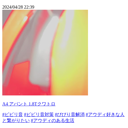
2024/04/28 22:39
A4 アバント 1.8Tクワトロ
#ビビリ音
#ビビリ音対策
#びびり音解消
#アウディ好きな人
と繋がりたい
#アウディのある生活