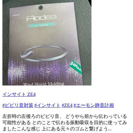
インサイト ZE4
#ビビリ音対策
#インサイト
#ZE4
#エーモン静音計画
左折時の左後ろのビビり音、 どうやら前から伝わっている
可能性がある とのことで伝わる振動吸収を目的に使ってみ
ましたこんな感じ 上にある元々のゴムと繋げよう...