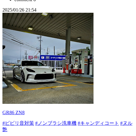
2025/01/26 21:54
GR86 ZN8
#ビビリ音対策
#ノンブラシ洗車機
#キャンディコート
#ヌル
艶