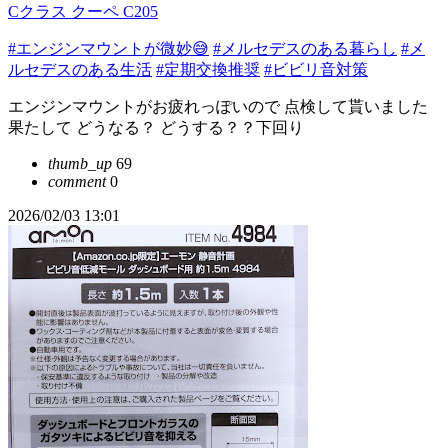
Cクラス クーペ C205
#エンジンマウントが微妙😅
#メルセデスのある暮らし
#メ
ルセデスのある生活
#定期交換推奨
#ビビリ音対策
エンジンマウントがお疲れっぽいので 点検して貰いました
果たして どうなる？ どうする？？下回り
thumb_up
69
comment
0
2026/02/03 13:01