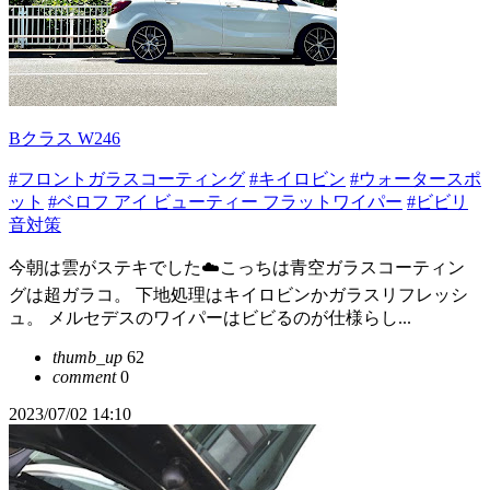
Bクラス W246
#フロントガラスコーティング
#キイロビン
#ウォータースポ
ット
#ベロフ アイ ビューティー フラットワイパー
#ビビリ
音対策
今朝は雲がステキでした☁️こっちは青空ガラスコーティン
グは超ガラコ。 下地処理はキイロビンかガラスリフレッシ
ュ。 メルセデスのワイパーはビビるのが仕様らし...
thumb_up
62
comment
0
2023/07/02 14:10