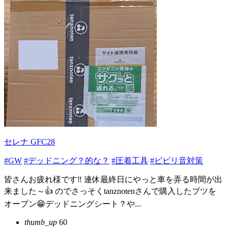
セレナ GFC28
#GW
#デッドニング？的な？
#圧着工具
#ビビリ音対策
皆さんお疲れ様です‼️ 連休最終日にやっと車を弄る時間が出
来ました～👍 のでさっそくtanznotenさんで購入したブツを
オープン😁デッドニングシート？や...
thumb_up
60