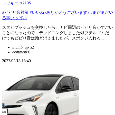
ロッキー A210S
#ビビリ音対策
#いいね♪ありがとうございます♪
#まだまだや
る事いっぱい
スタビブッシュを交換したら、ナビ周辺のビビり音がすごい
ことになったので、デッドニングしました😅ブチルゴムだ
けでもビビり音は殆ど消えましたが、スポンジ入れる...
thumb_up
52
comment
0
2023/02/18 18:40