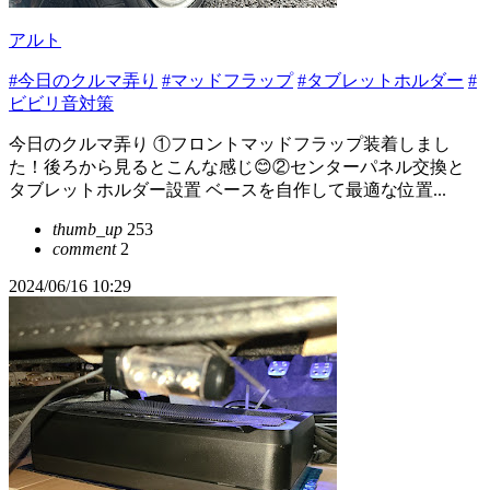
アルト
#今日のクルマ弄り
#マッドフラップ
#タブレットホルダー
#
ビビリ音対策
今日のクルマ弄り ①フロントマッドフラップ装着しまし
た！後ろから見るとこんな感じ😊②センターパネル交換と
タブレットホルダー設置 ベースを自作して最適な位置...
thumb_up
253
comment
2
2024/06/16 10:29