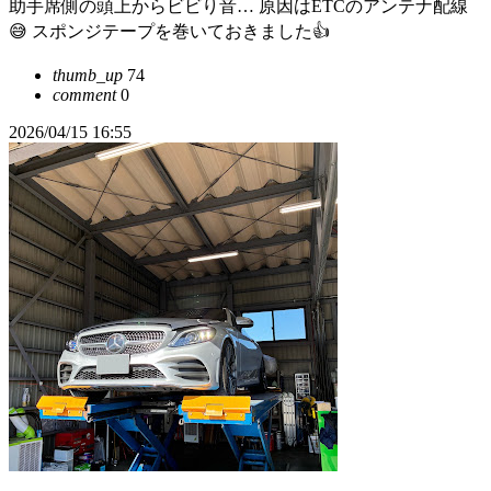
助手席側の頭上からビビり音… 原因はETCのアンテナ配線
😅 スポンジテープを巻いておきました👍
thumb_up
74
comment
0
2026/04/15 16:55