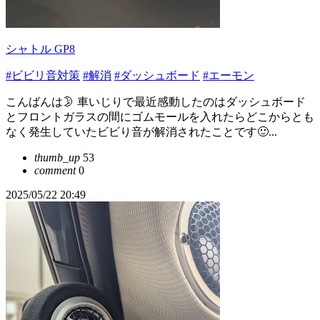
シャトル GP8
#ビビリ音対策
#解消
#ダッシュボード
#エーモン
こんばんは🌛 車いじりで最近感動したのはダッシュボード
とフロントガラスの間にゴムモールを入れたらどこからとも
なく発生していたビビり音が解消されたことです🙂...
thumb_up
53
comment
0
2025/05/22 20:49