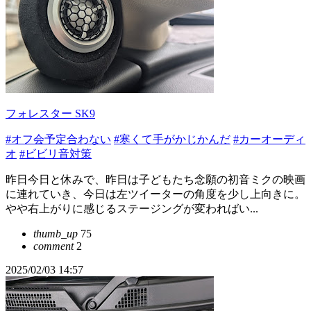
フォレスター SK9
#オフ会予定合わない
#寒くて手がかじかんだ
#カーオーディ
オ
#ビビリ音対策
昨日今日と休みで、昨日は子どもたち念願の初音ミクの映画
に連れていき、今日は左ツイーターの角度を少し上向きに。
やや右上がりに感じるステージングが変わればい...
thumb_up
75
comment
2
2025/02/03 14:57