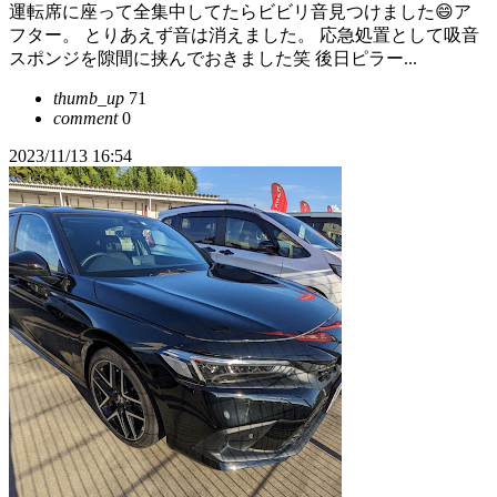
運転席に座って全集中してたらビビリ音見つけました😄ア
フター。 とりあえず音は消えました。 応急処置として吸音
スポンジを隙間に挟んでおきました笑 後日ピラー...
thumb_up
71
comment
0
2023/11/13 16:54