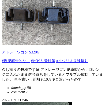
アトレーワゴン S320G
#近況報告的な…
#ビビリ音対策
#イジリより維持り
久し振りの投稿です😅 アトレーワゴン納車時から、Dレン
ジに入れたまま信号待ちをしているとブルブル振動していま
した。 車も古いし距離も10万キロ近かったので...
thumb_up
58
comment
7
2022/11/10 17:46