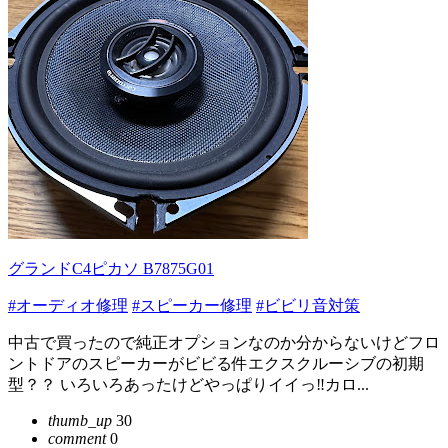
グランドC4ピカソ B7875G01
#オーディオ修理
#スピーカー修理
#ビビリ音対策
中古で買ったので純正オプションなのか分からないけどフロ
ントドアのスピーカーがビビる件エクスクルーシブの初期
型？？ いろいろあったけどやっぱりイイっ‼️カロ...
thumb_up
30
comment
0