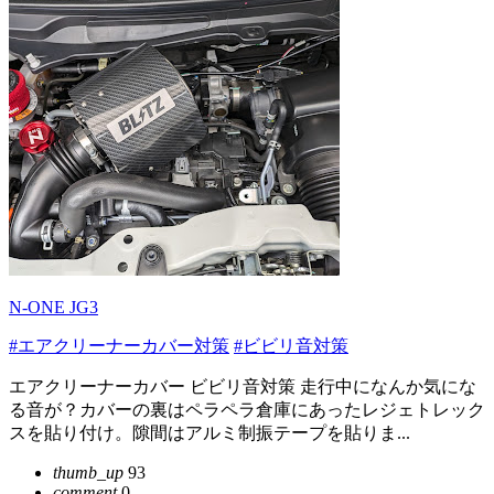
N-ONE JG3
#エアクリーナーカバー対策
#ビビリ音対策
エアクリーナーカバー ビビリ音対策 走行中になんか気にな
る音が？カバーの裏はペラペラ倉庫にあったレジェトレック
スを貼り付け。隙間はアルミ制振テープを貼りま...
thumb_up
93
comment
0