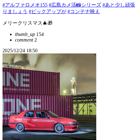
#アルファロメオ155
#広島カメ活📸シリーズ
#あと少し頑張
りましょう
#ピックアップが
#コンテナ映え
メリークリスマス🎄🎁
thumb_up
154
comment
2
2025/12/24 18:50