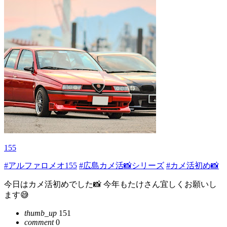
155
#アルファロメオ155
#広島カメ活📸シリーズ
#カメ活初め📸
今日はカメ活初めでした📸 今年もたけさん宜しくお願いし
ます😅
thumb_up
151
comment
0