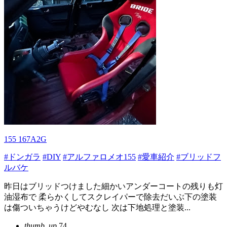
155 167A2G
#ドンガラ
#DIY
#アルファロメオ155
#愛車紹介
#ブリッドフ
ルバケ
昨日はブリッドつけました細かいアンダーコートの残りも灯
油湿布で 柔らかくしてスクレイパーで除去だいぶ下の塗装
は傷ついちゃうけどやむなし 次は下地処理と塗装...
thumb_up
74