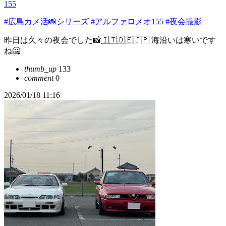
155
#広島カメ活📸シリーズ
#アルファロメオ155
#夜会撮影
昨日は久々の夜会でした📸🇮🇹🇩🇪🇯🇵 海沿いは寒いです
ね🥶
thumb_up
133
comment
0
2026/01/18 11:16