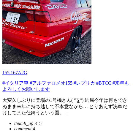
155 167A2G
#イタリア車
#アルファロメオ155
#レプリカ
#BTCC
#来年も
よろしくお願いします
大変久しぶりに登場の1号機さん( ͡° ͜ʖ ͡°) 結局今年は何もでき
ぬまま来年に持ち越しで不本意ながら… とりあえず洗車だ
けしてまた仕舞うという図。 ...
thumb_up
315
comment
4