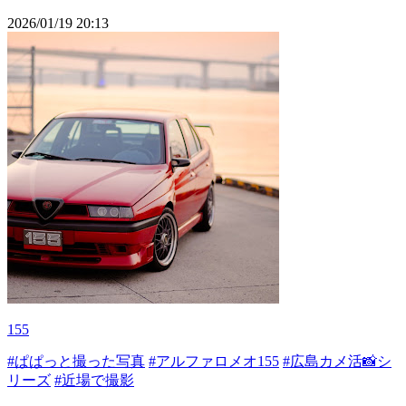
2026/01/19 20:13
155
#ぱぱっと撮った写真
#アルファロメオ155
#広島カメ活📸シ
リーズ
#近場で撮影