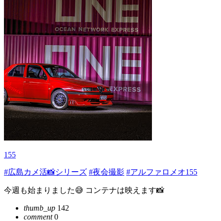
155
#広島カメ活📸シリーズ
#夜会撮影
#アルファロメオ155
今週も始まりました😅 コンテナは映えます📸
thumb_up
142
comment
0