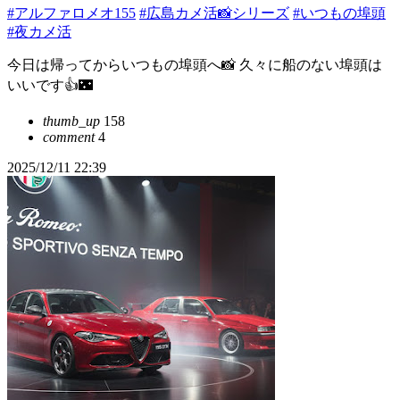
#アルファロメオ155
#広島カメ活📸シリーズ
#いつもの埠頭
#夜カメ活
今日は帰ってからいつもの埠頭へ📸 久々に船のない埠頭は
いいです👍🌃
thumb_up
158
comment
4
2025/12/11 22:39