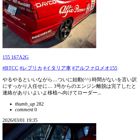
155 167A2G
#BTCC
#レプリカ
#イタリア車
#アルファロメオ155
やるやるといいながら…ついに始動(^^) 時間がないを言い訳
にすっかり人任せに… 3号からのエンジン離脱は完了したと
連絡がありいよいよ移植へ向けてローダー...
thumb_up
282
comment
0
2026/03/01 19:35