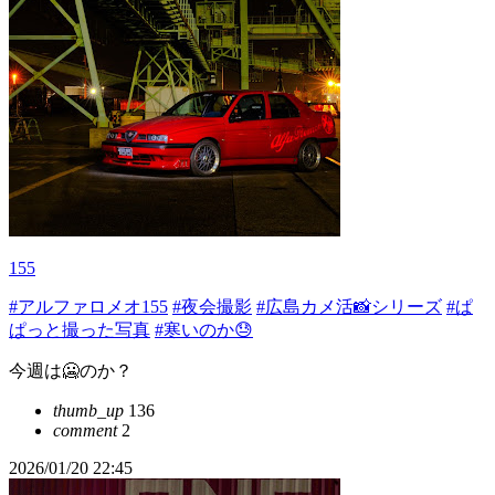
155
#アルファロメオ155
#夜会撮影
#広島カメ活📸シリーズ
#ぱ
ぱっと撮った写真
#寒いのか😓
今週は🥶のか？
thumb_up
136
comment
2
2026/01/20 22:45