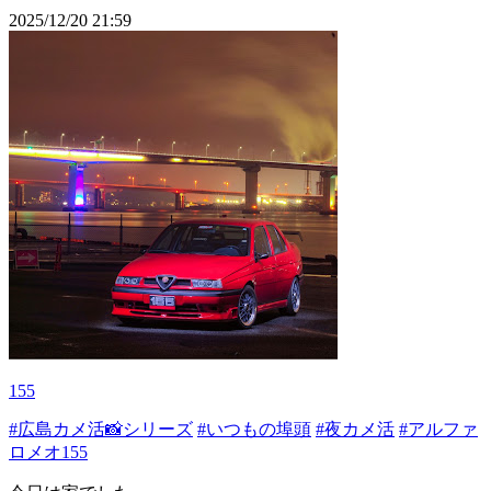
2025/12/20 21:59
155
#広島カメ活📸シリーズ
#いつもの埠頭
#夜カメ活
#アルファ
ロメオ155