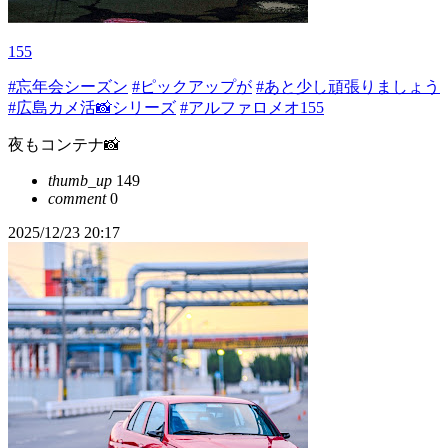
155
#忘年会シーズン
#ピックアップが
#あと少し頑張りましょう
#広島カメ活📸シリーズ
#アルファロメオ155
夜もコンテナ📸
thumb_up
149
comment
0
2025/12/23 20:17