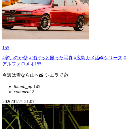
155
#寒いのか😓
#ぱぱっと撮った写真
#広島カメ活📸シリーズ
#
アルファロメオ155
今週は雪なら山へ📸 シエラで👍
thumb_up
145
comment
2
2026/01/21 21:07