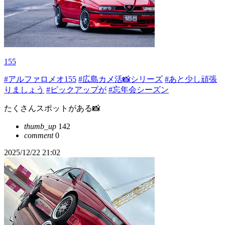
155
#アルファロメオ155
#広島カメ活📸シリーズ
#あと少し頑張
りましょう
#ピックアップが
#忘年会シーズン
たくさんスポットがある📸
thumb_up
142
comment
0
2025/12/22 21:02