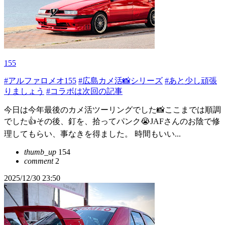
155
#アルファロメオ155
#広島カメ活📸シリーズ
#あと少し頑張
りましょう
#コラボは次回の記事
今日は今年最後のカメ活ツーリングでした📸ここまでは順調
でした👍その後、釘を、拾ってパンク😭JAFさんのお陰で修
理してもらい、事なきを得ました。 時間もいい...
thumb_up
154
comment
2
2025/12/30 23:50