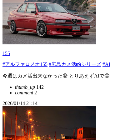
155
#アルファロメオ155
#広島カメ活📸シリーズ
#AI
今週はカメ活出来なかった😓 とりあえずAIで😁
thumb_up
142
comment
2
2026/01/14 21:14