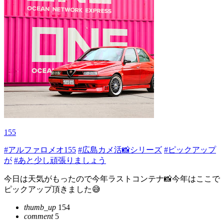
155
#アルファロメオ155
#広島カメ活📸シリーズ
#ピックアップ
が
#あと少し頑張りましょう
今日は天気がもったので今年ラストコンテナ📸今年はここで
ピックアップ頂きました😅
thumb_up
154
comment
5