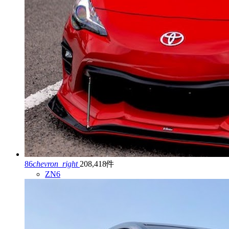
86
chevron_right
208,418件
ZN6