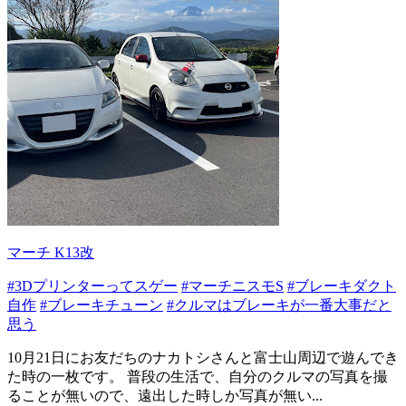
マーチ K13改
#3Dプリンターってスゲー
#マーチニスモS
#ブレーキダクト
自作
#ブレーキチューン
#クルマはブレーキが一番大事だと
思う
10月21日にお友だちのナカトシさんと富士山周辺で遊んでき
た時の一枚です。 普段の生活で、自分のクルマの写真を撮
ることが無いので、遠出した時しか写真が無い...