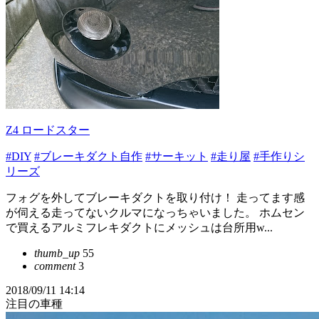
Z4 ロードスター
#DIY
#ブレーキダクト自作
#サーキット
#走り屋
#手作りシ
リーズ
フォグを外してブレーキダクトを取り付け！ 走ってます感
が伺える走ってないクルマになっちゃいました。 ホムセン
で買えるアルミフレキダクトにメッシュは台所用w...
thumb_up
55
comment
3
2018/09/11 14:14
注目の車種