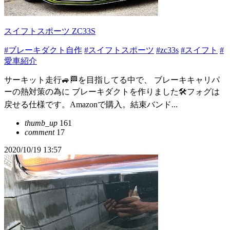
スイフトスポーツ ZC33S
#ブレーキダクト自作
#スイフトスポーツ
#zc33s
#スイフト
#
愛車紹介
サーキット走行🚙🏁を目指してる中で、 ブレーキキャリパ
ーの熱対策の為に ブレーキダクトを作りました🛠フォグは
戻せる仕様です。Amazonで購入。結束バンド...
thumb_up
161
comment
17
2020/10/19 13:57