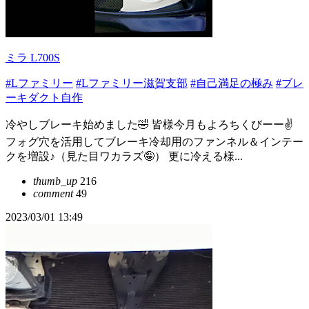
ミラ L700S
#Lファミリー
#Lファミリー滋賀支部
#自己満足の極み
#ブレ
ーキダクト自作
冷やしブレーキ始めました🤣 皆様今月もよろちくびーー✌️
フォグ穴を活用してブレーキ冷却用のファンネル＆インテー
クを増設♪（見た目ワカラズ🤪） 更に冷える様...
thumb_up
216
comment
49
2023/03/01 13:49