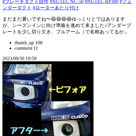
#ブレーキダクト自作
#NUTEC NC-50
#NUTEC RP300
#フェ
ンダーダクト
#ローターあたり付け
まだまだ暑いですね〜😆😆😆😆ゆっくりとではあります
が、シーズンインに向け準備を進めて来ました♪アンダープ
レートを少し切り欠き、プルアーム（で名称あってるか...
thumb_up
108
comment
11
2023/09/30 19:59