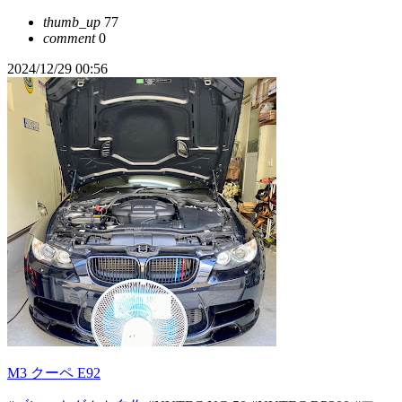
thumb_up
77
comment
0
2024/12/29 00:56
M3 クーペ E92