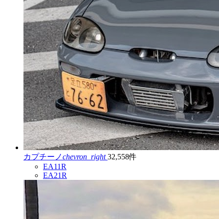
カプチーノ
chevron_right
32,558件
EA11R
EA21R