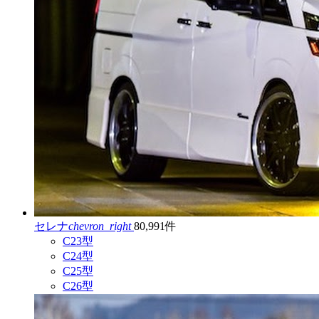
セレナ
chevron_right
80,991件
C23型
C24型
C25型
C26型