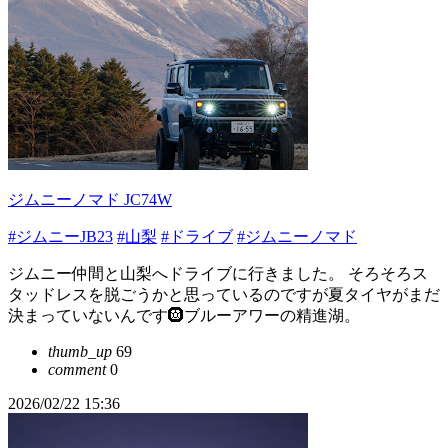
ジムニーノマド JC74W
#ジムニーJB23
#山梨
#ドライブ
#ジムニーノマド
ジムニー仲間と山梨へドライブに行きました。 そろそろス
タッドレスを脱ごうかと思っているのですが夏タイヤがまだ
決まっていないんです🛞ブルーアワーの精進湖。
thumb_up
69
comment
0
2026/02/22 15:36