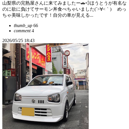
山梨県の完熟屋さんに来てみましたー🚗💨ほうとうが有名な
のに欲に負けてサーモン丼食べちゃいました(´>∀<｀)ゝ めっ
ちゃ美味しかったです！自分の車が見える...
thumb_up
66
comment
4
2026/05/25 18:43