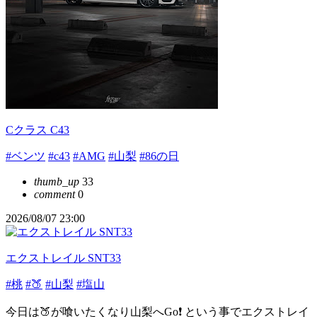
Cクラス C43
#ベンツ
#c43
#AMG
#山梨
#86の日
thumb_up
33
comment
0
2026/08/07 23:00
エクストレイル SNT33
#桃
#🍑
#山梨
#塩山
今日は🍑が喰いたくなり山梨へGo❗️ という事でエクストレイ