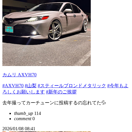
カムリ AXVH70
#AXVH70
#山梨
#スティールブロンドメタリック
#今年もよ
ろしくお願いします
#新年のご挨拶
去年撮ってカーチューンに投稿するの忘れてた💦
thumb_up
114
comment
0
2026/01/08 08:41