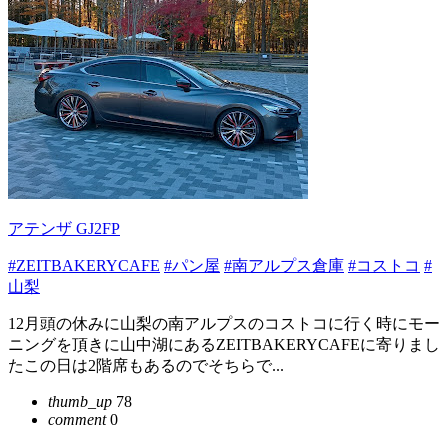
アテンザ GJ2FP
#ZEITBAKERYCAFE
#パン屋
#南アルプス倉庫
#コストコ
#
山梨
12月頭の休みに山梨の南アルプスのコストコに行く時にモー
ニングを頂きに山中湖にあるZEITBAKERYCAFEに寄りまし
たこの日は2階席もあるのでそちらで...
thumb_up
78
comment
0