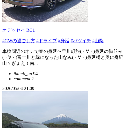
オデッセイ RC1
#GWの過ごし方
#ドライブ
#身延
#バツイチ
#山梨
車検間近のオデで春の身延〜早川町旅(⁠・⁠∀⁠・⁠)身延の街並み
(⁠・⁠∀⁠・⁠)富士川と緑になった山なみ(⁠・⁠∀⁠・⁠)身延橋と奥に身延
山？ぎょえ！南...
thumb_up
94
comment
2
2026/05/04 21:09