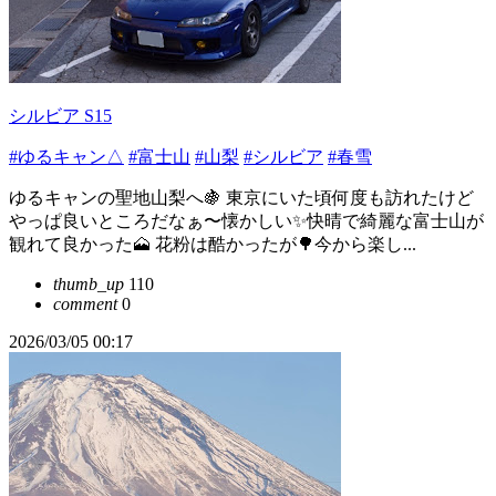
シルビア S15
#ゆるキャン△
#富士山
#山梨
#シルビア
#春雪
ゆるキャンの聖地山梨へ🍇 東京にいた頃何度も訪れたけど
やっぱ良いところだなぁ〜懐かしい✨快晴で綺麗な富士山が
観れて良かった🗻 花粉は酷かったが🌳今から楽し...
thumb_up
110
comment
0
2026/03/05 00:17