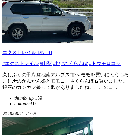
エクストレイル DNT31
#エクストレイル
#山梨
#桃
#さくらんぼ
#トウモロコシ
久しぶりの甲府盆地南アルプス市へ モモを買いにとうもろ
こし🌽のかんかん娘とモモ🍑、さくらんぼ🍒買いました。
銀座のカンカン娘って歌がありましたね。ここのコ...
thumb_up
159
comment
0
2026/06/21 21:35