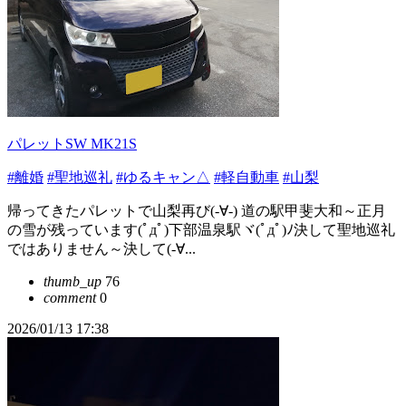
パレットSW MK21S
#離婚
#聖地巡礼
#ゆるキャン△
#軽自動車
#山梨
帰ってきたパレットで山梨再び(-∀-) 道の駅甲斐大和～正月
の雪が残っています(ﾟдﾟ)下部温泉駅ヾ(ﾟдﾟ)ﾉ決して聖地巡礼
ではありません～決して(-∀...
thumb_up
76
comment
0
2026/01/13 17:38