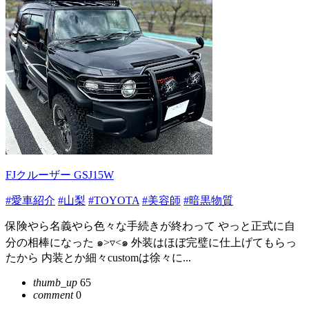
FJクルーザー GSJ15W
#愛車紹介
#山梨
#TOYOTA
#美容師
#暗黒物質
保険やら名義やら色々な手続きが終わって やっと正式に自
分の相棒になった ๑˃▿˂๑ 外装はほぼ完璧に仕上げてもらっ
たから 内装とか細々customは徐々に...
thumb_up
65
comment
0