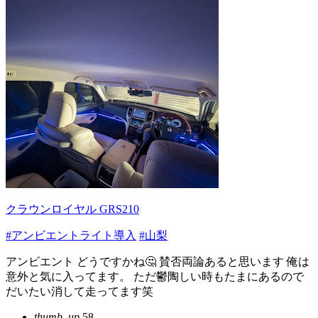
クラウンロイヤル GRS210
#アンビエントライト導入
#山梨
アンビエント どうですかね🤔 賛否両論あると思います 俺は
意外と気に入ってます。 ただ鬱陶しい時もたまにあるので
だいたい消して走ってます笑
thumb_up
58