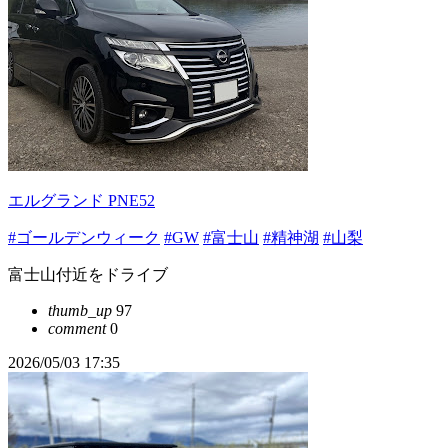
エルグランド PNE52
#ゴールデンウィーク
#GW
#富士山
#精神湖
#山梨
富士山付近をドライブ
thumb_up
97
comment
0
2026/05/03 17:35