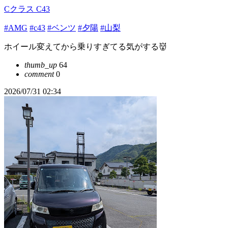
Cクラス C43
#AMG
#c43
#ベンツ
#夕陽
#山梨
ホイール変えてから乗りすぎてる気がする👹
thumb_up
64
comment
0
2026/07/31 02:34