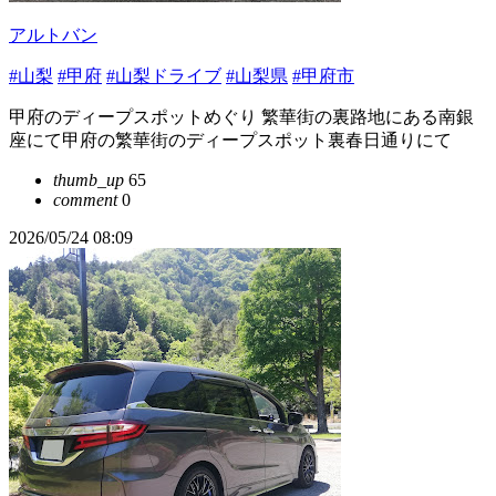
アルトバン
#山梨
#甲府
#山梨ドライブ
#山梨県
#甲府市
甲府のディープスポットめぐり 繁華街の裏路地にある南銀
座にて甲府の繁華街のディープスポット裏春日通りにて
thumb_up
65
comment
0
2026/05/24 08:09