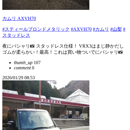
カムリ AXVH70
#スティールブロンドメタリック
#AXVH70
#カムリ
#山梨
#
スタッドレス
夜にパシャリ📸 スタッドレス仕様！ VRX3はまじ静かだし
ゴムが柔らかい！最高！これは買い物ついでにパシャリ📸
thumb_up
107
comment
0
2026/01/29 08:53