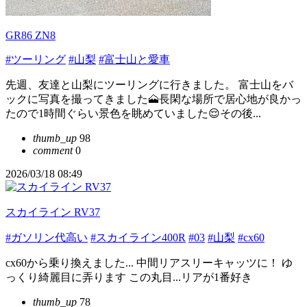
GR86 ZN8
#ツーリング
#山梨
#富士山と愛車
先週、友達と山梨にツーリングに行きました。 富士山をバ
ックに写真を撮ってきました🗻長閑な場所で居心地が良かっ
たので1時間ぐらい景色を眺めていました😌その後...
thumb_up
98
comment
0
2026/03/18 08:49
スカイライン RV37
#ガソリン代高い
#スカイライン400R
#03
#山梨
#cx60
cx60から乗り換えました... 中間リアスリーキャッツに！ ゆ
っくり綺麗目に弄ります この丸目...リアが1番好き
thumb_up
78