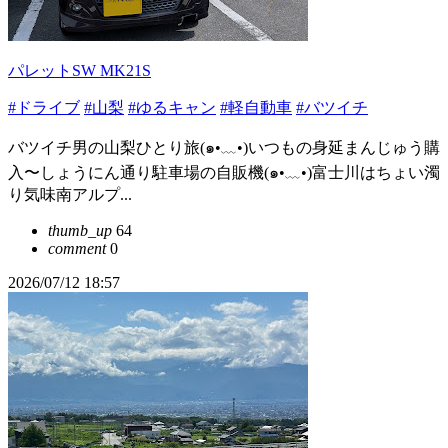
パレットSW MK21S
#ドライブ
#山梨
#ゆるキャン
#軽自動車
#バツイチ
バツイチ男の山梨ひとり旅(⁠๑⁠•⁠﹏⁠•⁠)いつもの身延まんじゅう購
入〜しょうにん通り駐車場の自販機(⁠๑⁠•⁠﹏⁠•⁠)富士川はちょい濁
り気味南アルプ...
thumb_up
64
comment
0
2026/07/12 18:57