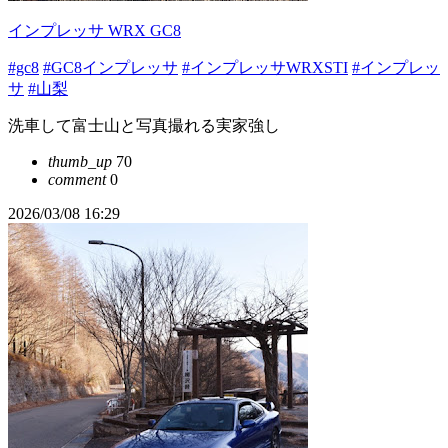
インプレッサ WRX GC8
#gc8
#GC8インプレッサ
#インプレッサWRXSTI
#インプレッ
サ
#山梨
洗車して富士山と写真撮れる実家強し
thumb_up
70
comment
0
2026/03/08 16:29