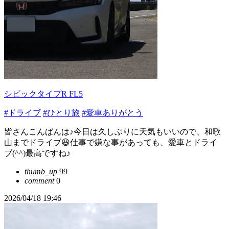
シビックタイプR FL5
#ドライブ
#ひとり旅
#愛車ありがとう
皆さんこんばんは♪今日は久しぶりに天気もいいので、和歌
山までドライブ😆仕事で嫌な事があっても、愛車とドライ
ブ(^^)最高ですね♪
thumb_up
99
comment
0
2026/04/18 19:46