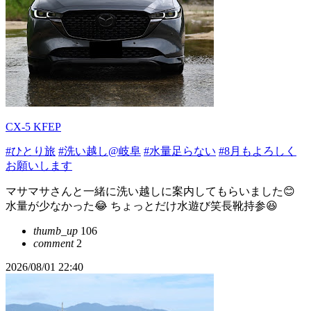
CX-5 KFEP
#ひとり旅
#洗い越し@岐阜
#水量足らない
#8月もよろしく
お願いします
マサマサさんと一緒に洗い越しに案内してもらいました😊
水量が少なかった😂 ちょっとだけ水遊び笑長靴持参😆
thumb_up
106
comment
2
2026/08/01 22:40