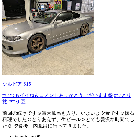
シルビア S15
#いつもイイね＆コメントありがとうございます😆
#ひとり
旅
#中伊豆
前回の続きです☺露天風呂も入り、いよいよ夕食です☺懐石
料理でした☺とりあえず、生ビール☺とても贅沢な時間でし
た☺ 夕食後、内風呂に行ってきました。
thumb_up
99