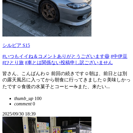
シルビア S15
#いつもイイね＆コメントありがとうございます😆
#中伊豆
#ひとり旅
#車とは関係ない投稿申し訳ございません
皆さん、こんばんわ☺ 前回の続きです☺朝は、前日とは別
の露天風呂に入ってから朝食に行ってきました☺美味しかっ
たです☺食後の水菓子とコーヒー☕️また、来たい...
thumb_up
100
comment
0
2025/09/30 18:39