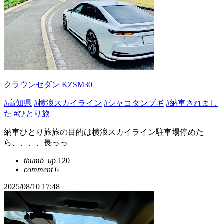
クラウンセダン KZSM30
#高知県
#横浪スカイライン
#シャコタンブギ
#納車されまし
た
#ひとり旅
納車ひとり旅旅の目的は横浪スカイライン駐車場停めた
ら、、、、長っっ
thumb_up
120
comment
6
2025/08/10 17:48