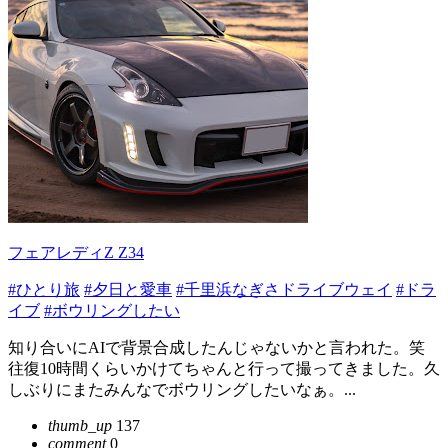
フェアレディZ Z34
#ひとり旅
#夕日と愛車
#千里浜なぎさドライブウェイ
#ドラ
イブ
#ボウリングしたい
知り合いにAIで背景合成したんじゃないかと言われた。笑
往復10時間くらいかけてちゃんと行って撮ってきました。久
しぶりにまたみんなでボウリングしたいなぁ。...
thumb_up
137
comment
0