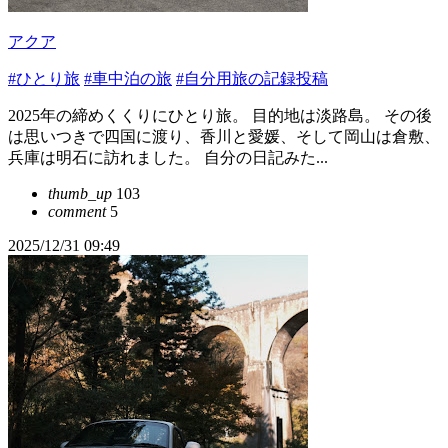
アクア
#ひとり旅
#車中泊の旅
#自分用旅の記録投稿
2025年の締めくくりにひとり旅。 目的地は淡路島。 その後
は思いつきで四国に渡り、香川と愛媛、そして岡山は倉敷、
兵庫は明石に訪れました。 自分の日記みた...
thumb_up
103
comment
5
2025/12/31 09:49