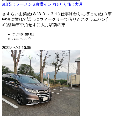
#山梨
#ラーメン
#東横イン
#ひとり旅
#大月
さすらい山梨旅(８/３０～３１) 仕事終わりにぼっち旅(..) 車
中泊に憧れて試しにウィークリーで借りたスクラムバン(ﾟ
дﾟ)結局車中泊せずに大月駅前の東...
thumb_up
81
comment
0
2025/08/31 16:06