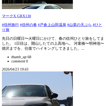
マークX GRX130
#信州旅行
#信州の春
#戸倉上山田温泉
#山菜の天ぷら
#ひと
り旅
先日の日曜日〜火曜日にかけて、春の信州ひとり旅をしてま
した。 1日目は、開山したての上高地へ。 河童橋〜明神池〜
徳沢までを、往復でハイキングしてきました。...
thumb_up
68
comment
0
2026/04/23 19:43