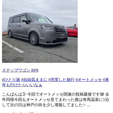
ステップワゴン RP8
#ひとり旅
#自由気ままに
#充実した旅行
#オートメッセ
#来
年も行けたらいいなぁ
こんばんは🌛 今回でオートメッセ関連の投稿最後です😅 去
年同様今回もオートメッセ見てまわった後は有馬温泉に1泊
して次の日は神戸の街を少し堪能してました✨ ...