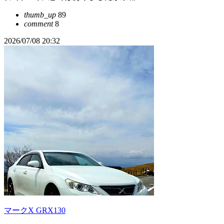
thumb_up
89
comment
8
2026/07/08 20:32
マークX GRX130