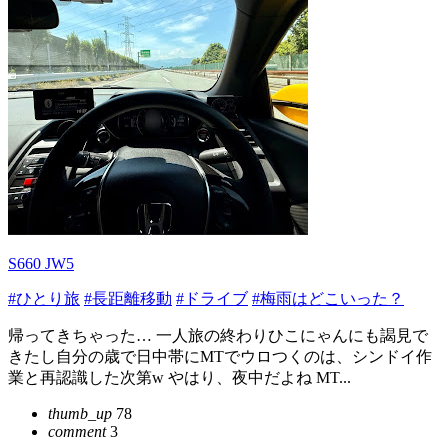
S660 JW5
#ひとり旅
#長距離移動
#ドライブ
#梅雨はどこいった？
帰ってきちゃった… 一人旅の終わりひこにゃんにも謁見で
きたし自分の歳で日中帯にMTでウロつくのは、シンドイ作
業と再認識した次第w やはり、夜中だよね MT...
thumb_up
78
comment
3