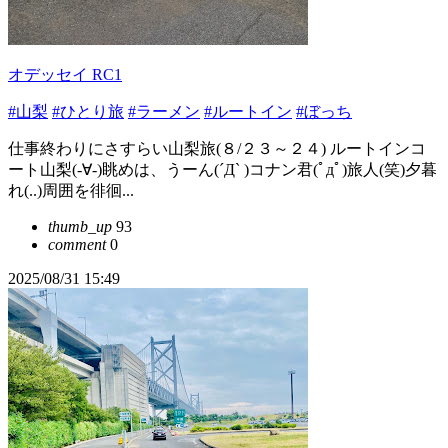
オデッセイ RC1
#山梨
#ひとり旅
#ラーメン
#ルートイン
#ぼっち
仕事終わりにさすらい山梨旅(８/２３～２４) ルートインコ
ート山梨(-∀-)眺めは、うーん(´Д` )コナン君(ﾟдﾟ)旅人(笑)夕暮
れ(..)周囲を徘徊...
thumb_up
93
comment
0
2025/08/31 15:49