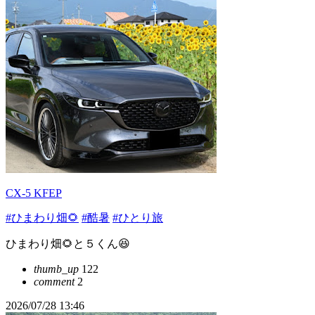
CX-5 KFEP
#ひまわり畑🌻
#酷暑
#ひとり旅
ひまわり畑🌻と５くん😆
thumb_up
122
comment
2
2026/07/28 13:46