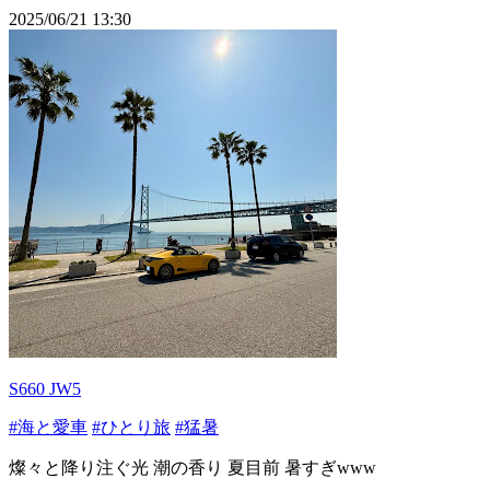
2025/06/21 13:30
S660 JW5
#海と愛車
#ひとり旅
#猛暑
燦々と降り注ぐ光 潮の香り 夏目前 暑すぎwww