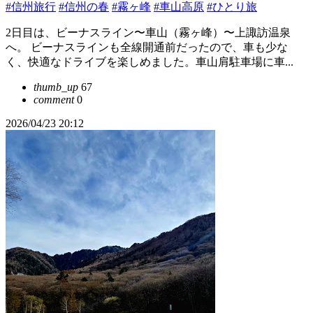
#信州旅行
#信州の春
#霧ヶ峰
#車山高原
#ひとり旅
2日目は、ビーナスライン〜車山（霧ヶ峰）〜上諏訪温泉
へ。 ビーナスラインも全線開通前だったので、車も少な
く、快適なドライブを楽しめました。車山肩駐車場に車...
thumb_up
67
comment
0
2026/04/23 20:12