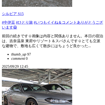
シルビア S15
#中伊豆
#ひとり旅
#いつもイイね＆コメントありがとうござ
います😆
前回の続きです☺画像は内容と関係ありません。本日の宿泊
は、吉奈温泉 東府やリゾート＆スパさんです☺とても立派
な建物で、敷地も広くて散歩にはちょうど良かった...
thumb_up
97
comment
0
2025/09/29 12:45