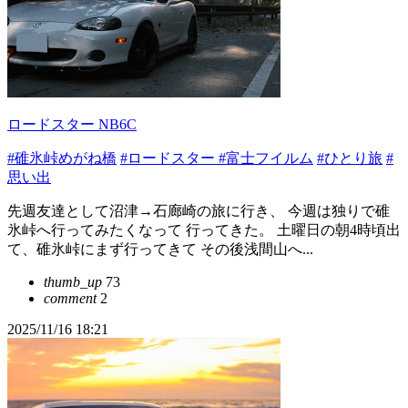
ロードスター NB6C
#碓氷峠めがね橋
#ロードスター
#富士フイルム
#ひとり旅
#
思い出
先週友達として沼津→石廊崎の旅に行き、 今週は独りで碓
氷峠へ行ってみたくなって 行ってきた。 土曜日の朝4時頃出
て、碓氷峠にまず行ってきて その後浅間山へ...
thumb_up
73
comment
2
2025/11/16 18:21