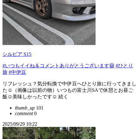
シルビア S15
#いつもイイね＆コメントありがとうございます😆
#ひとり
旅
#中伊豆
リフレッシュ？気分転換で中伊豆へひとり旅に行ってきまし
た☺（画像は以前の物）いつもの富士川SAで休憩とお昼ご
飯☺美味しかったです☺ 続く
thumb_up
101
comment
0
2025/09/29 10:22