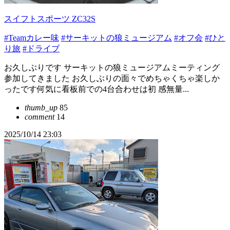
スイフトスポーツ ZC32S
#Teamカレー味
#サーキットの狼ミュージアム
#オフ会
#ひと
り旅
#ドライブ
お久しぶりです サーキットの狼ミュージアムミーティング
参加してきました お久しぶりの面々でめちゃくちゃ楽しか
ったです何気に看板前での4台合わせは初 感無量...
thumb_up
85
comment
14
2025/10/14 23:03