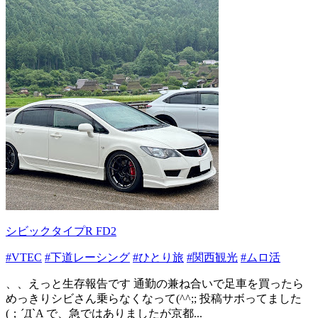
シビックタイプR FD2
#VTEC
#下道レーシング
#ひとり旅
#関西観光
#ムロ活
、、えっと生存報告です 通勤の兼ね合いで足車を買ったら
めっきりシビさん乗らなくなって(^^;; 投稿サボってました
(；´Д`A で、急ではありましたが京都...