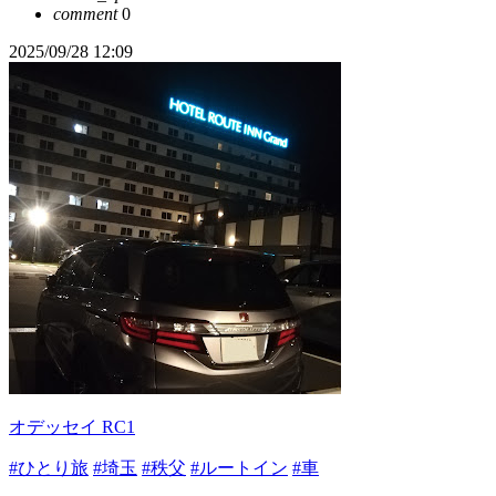
comment
0
2025/09/28 12:09
オデッセイ RC1
#ひとり旅
#埼玉
#秩父
#ルートイン
#車