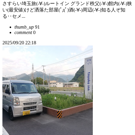
さすらい埼玉旅(-∀-)ルートイン グランド秩父(-∀-)館内(-∀-)狭
い(最安値)けど洒落た部屋(ﾟдﾟ)酒(-∀-)周辺(-∀-)知る人ぞ知
る‥セメ...
thumb_up
91
comment
0
2025/09/20 22:18