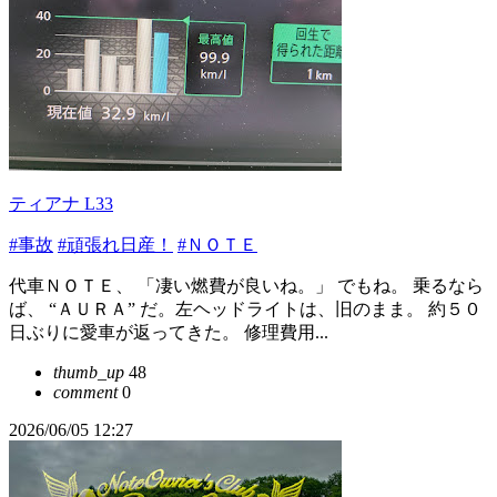
ティアナ L33
#事故
#頑張れ日産！
#ＮＯＴＥ
代車ＮＯＴＥ、 「凄い燃費が良いね。」 でもね。 乗るなら
ば、 “ＡＵＲＡ” だ。左ヘッドライトは、旧のまま。 約５０
日ぶりに愛車が返ってきた。 修理費用...
thumb_up
48
comment
0
2026/06/05 12:27