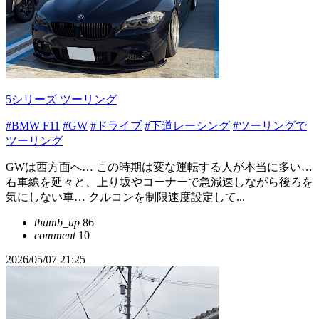
5シリーズ ツーリング
#BMW F11
#GW
#ドライブ
#下道レーシング
#ツーリングで
ツーリング
GWは西方面へ… この時期は変な運転する人が本当に多い…
右車線を延々と、上り坂やコーナーで急減速しながら後ろを
気にしない車… クルコンを制限速度設定して...
thumb_up
86
comment
10
2026/05/07 21:25