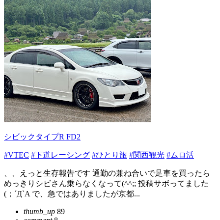
シビックタイプR FD2
#VTEC
#下道レーシング
#ひとり旅
#関西観光
#ムロ活
、、えっと生存報告です 通勤の兼ね合いで足車を買ったら
めっきりシビさん乗らなくなって(^^;; 投稿サボってました
(；´Д`A で、急ではありましたが京都...
thumb_up
89