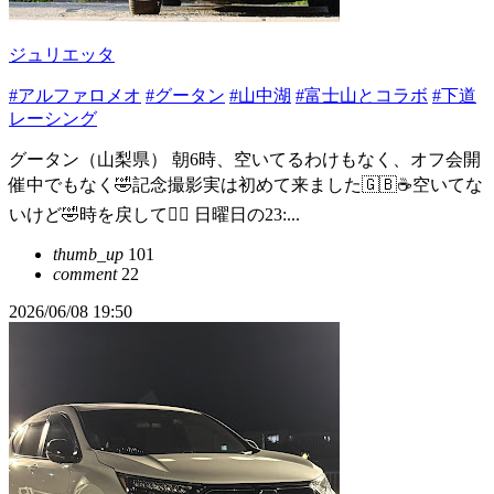
ジュリエッタ
#アルファロメオ
#グータン
#山中湖
#富士山とコラボ
#下道
レーシング
グータン（山梨県） 朝6時、空いてるわけもなく、オフ会開
催中でもなく🤣記念撮影実は初めて来ました🇬🇧☕️空いてな
いけど🤣時を戻して🙋‍♂️ 日曜日の23:...
thumb_up
101
comment
22
2026/06/08 19:50