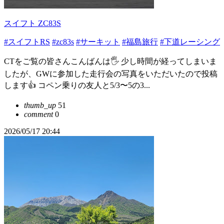
スイフト ZC83S
#スイフトRS
#zc83s
#サーキット
#福島旅行
#下道レーシング
CTをご覧の皆さんこんばんは🖐️ 少し時間が経ってしまいま
したが、GWに参加した走行会の写真をいただいたので投稿
します👍 コペン乗りの友人と5/3〜5の3...
thumb_up
51
comment
0
2026/05/17 20:44