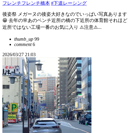
フレンチフレンチ橋本
#下道レーシング
後姿祭 メガーヌの後姿大好きなのでいっぱい写真あります
😁 去年の🌸あのベンチ近所の橋の下近所の体育館それほど
近所ではない工場一番のお気に入り ⚠️注意⚠️...
thumb_up
99
comment
6
2026/03/27 21:03