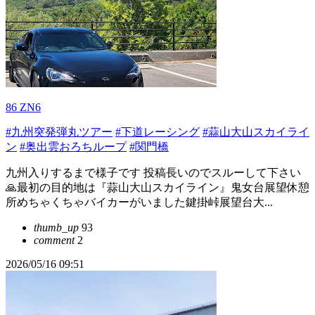
86 ZN6
#九州突発弾丸ツアー
#下道レーシング
#蒜山大山スカイライ
ン
#奥出雲おろちループ
#関門橋
九州入りするまで様子です 投稿長いのでスルーして下さい
🙏最初の目的地は『蒜山大山スカイライン』鬼女台展望休憩
所めちゃくちゃバイカーがいました鍵掛峠展望台大...
thumb_up
93
comment
2
2026/05/16 09:51