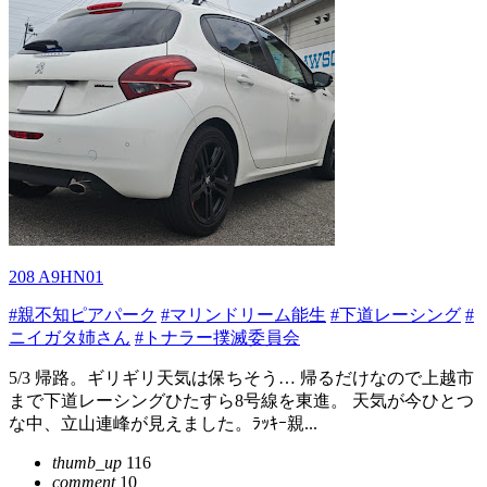
208 A9HN01
#親不知ピアパーク
#マリンドリーム能生
#下道レーシング
#
ニイガタ姉さん
#トナラー撲滅委員会
5/3 帰路。ギリギリ天気は保ちそう… 帰るだけなので上越市
まで下道レーシングひたすら8号線を東進。 天気が今ひとつ
な中、立山連峰が見えました。ﾗｯｷｰ親...
thumb_up
116
comment
10