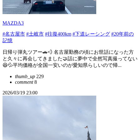
MAZDA3
#名古屋市
#土岐市
#往復400km
#下道レーシング
#20年前の
記憶
日帰り弾丸ツアー🚗💨 名古屋勤務の頃にお世話になった方
と久々に再会してきました🤝話に夢中で全然写真撮ってない
😆💦平均価格が全国一安いのが愛知県らしいので帰...
thumb_up
229
comment
8
2026/03/19 23:00