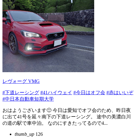
レヴォーグ VMG
#下道レーシング
#41ハイウェイ
#今日はオフ会
#赤はいいぞ
#中日本自動車短期大学
おはようございます🙂 今日は愛知でオフ会のため、昨日夜
に出て41号を延々南下の下道レーシング。 途中の美濃白川
の道の駅で車中泊。 なのにすきたってるので4...
thumb_up
126