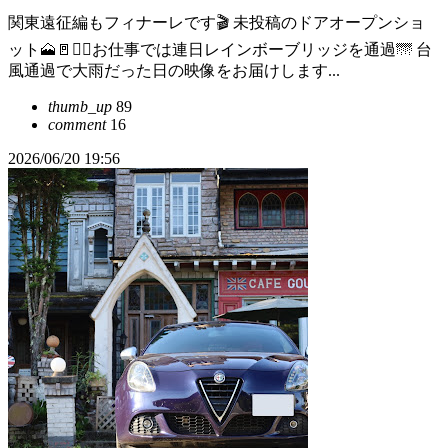
関東遠征編もフィナーレです🎬 未投稿のドアオープンショ
ット🗻🚪🙋‍♂️お仕事では連日レインボーブリッジを通過🌁 台
風通過で大雨だった日の映像をお届けします...
thumb_up
89
comment
16
2026/06/20 19:56