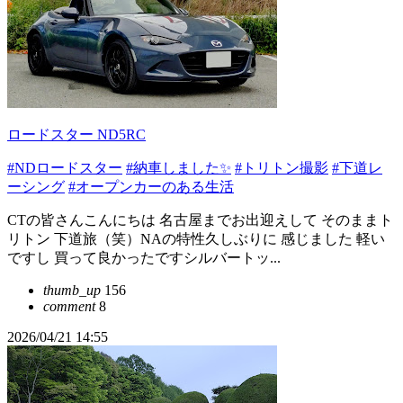
ロードスター ND5RC
#NDロードスター
#納車しました✨
#トリトン撮影
#下道レ
ーシング
#オープンカーのある生活
CTの皆さんこんにちは 名古屋までお出迎えして そのままト
リトン 下道旅（笑）NAの特性久しぶりに 感じました 軽い
ですし 買って良かったですシルバートッ...
thumb_up
156
comment
8
2026/04/21 14:55