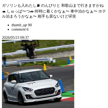
ガソリンも入れたし⛽️ のんびりと 和歌山まで行きますかね
🐢 しゅっぱ〜つ🚗 何時に着くかなぁ〜 車中泊かなぁ〜 ホテ
ル泊まろうかなぁ〜 相手も居ないけど🤣笑
thumb_up
90
comment
6
2026/05/23 09:37