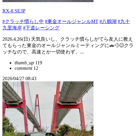
RX-8 SE3P
#クラッチ慣らし中
#東金オールジャンルMT
#八鶴湖
#九十
九里海岸
#下道レーシング
2026.4.26(日) 天気良いし、クラッチ慣らしがてら友人に教え
てもらった東金のオールジャンルミーティングに🚗💨😊クラ
ッチなので、高速とか一切使わず、...
thumb_up
119
comment
12
2026/04/27 08:43