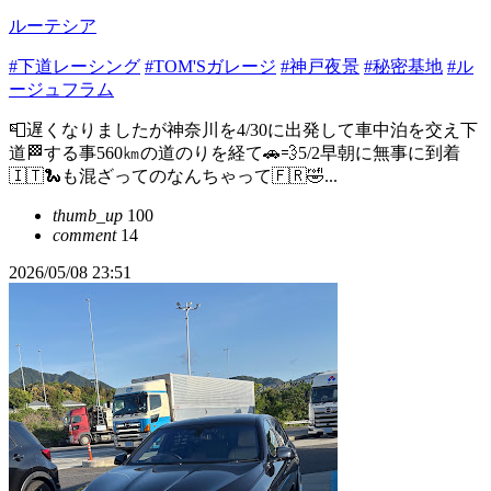
ルーテシア
#下道レーシング
#TOM'Sガレージ
#神戸夜景
#秘密基地
#ル
ージュフラム
📮遅くなりましたが神奈川を4/30に出発して車中泊を交え下
道🏁する事560㎞の道のりを経て🚗💨5/2早朝に無事に到着
🇮🇹🐍も混ざってのなんちゃって🇫🇷🤣...
thumb_up
100
comment
14
2026/05/08 23:51