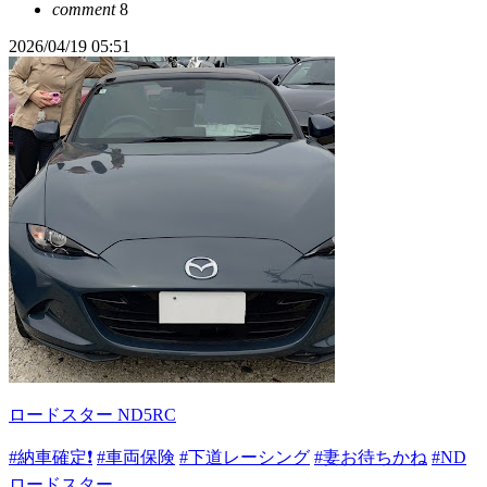
comment
8
2026/04/19 05:51
ロードスター ND5RC
#納車確定❗️
#車両保険
#下道レーシング
#妻お待ちかね
#ND
ロードスター