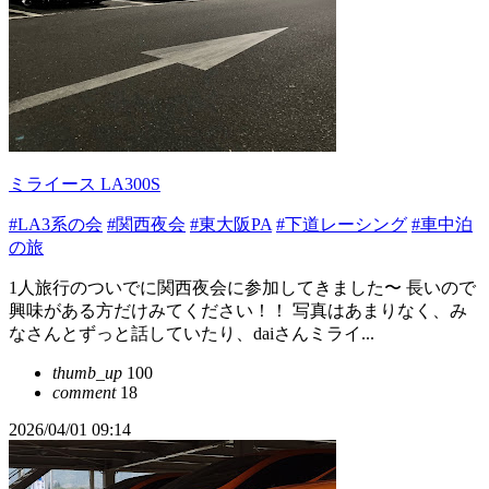
ミライース LA300S
#LA3系の会
#関西夜会
#東大阪PA
#下道レーシング
#車中泊
の旅
1人旅行のついでに関西夜会に参加してきました〜 長いので
興味がある方だけみてください！！ 写真はあまりなく、み
なさんとずっと話していたり、daiさんミライ...
thumb_up
100
comment
18
2026/04/01 09:14