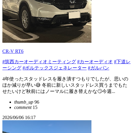
CR-V RT6
#筑西カーオーディオミーティング
#カーオーディオ
#下道レ
ーシング
#ボルテックスジェネレーター
#ガルパン
4年使ったスタッドレスを履き潰すつもりでしたが、思いの
ほか減りが早い😅 冬前に新しいスタッドレス買うまでもた
せたいけど秋前にはノーマルに履き替えかな🙄今週...
thumb_up
96
comment
15
2026/06/06 16:17