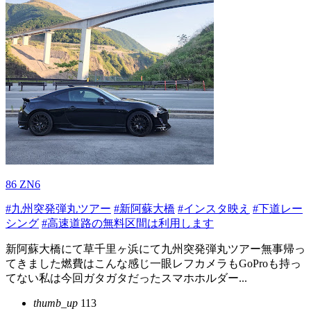
86 ZN6
#九州突発弾丸ツアー
#新阿蘇大橋
#インスタ映え
#下道レー
シング
#高速道路の無料区間は利用します
新阿蘇大橋にて草千里ヶ浜にて九州突発弾丸ツアー無事帰っ
てきました燃費はこんな感じ一眼レフカメラもGoProも持っ
てない私は今回ガタガタだったスマホホルダー...
thumb_up
113