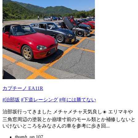
カプチーノ EA11R
#治部坂
#下道レーシング
#年には勝てない
治部坂行ってきました メチャメチャ天気良し☀️ エリマキや
三角窓周辺の塗装とか崩壊寸前のモール類とか補修しないと
いけないところをみなさんの車を参考に歩き回...
thumb_up
107