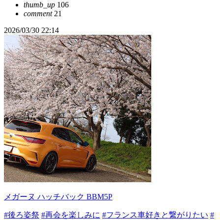
thumb_up
106
comment
21
2026/03/30 22:14
メガーヌ ハッチバック BBM5P
#後ろ姿祭
#再会を楽しみに
#フランス車好きと繋がりたい
#