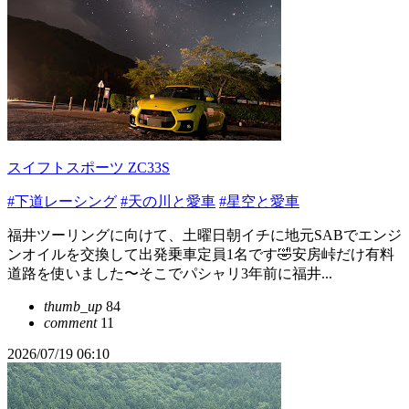
スイフトスポーツ ZC33S
#下道レーシング
#天の川と愛車
#星空と愛車
福井ツーリングに向けて、土曜日朝イチに地元SABでエンジ
ンオイルを交換して出発乗車定員1名です🤣安房峠だけ有料
道路を使いました〜そこでパシャリ3年前に福井...
thumb_up
84
comment
11
2026/07/19 06:10