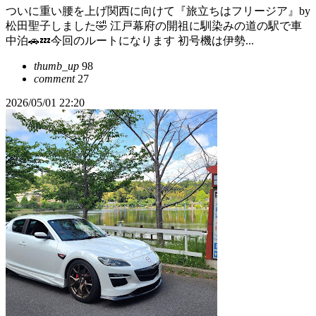
ついに重い腰を上げ関西に向けて『旅立ちはフリージア』by
松田聖子しました🤣 江戸幕府の開祖に馴染みの道の駅で車
中泊🚗💤今回のルートになります 初号機は伊勢...
thumb_up
98
comment
27
2026/05/01 22:20