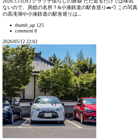
2026.5.11(月) クラッチ慣らしの旅😄 ただ走るだけでは味気
ないので、房総の名所？&小湊鉄道の駅舎巡り🚗💨 この写真
の高滝湖や小湊鉄道の駅舎巡りは...
thumb_up
125
comment
8
2026/05/12 22:02