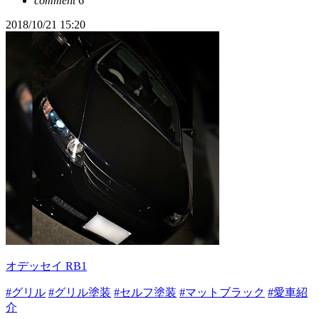
comment
6
2018/10/21 15:20
オデッセイ RB1
#グリル
#グリル塗装
#セルフ塗装
#マットブラック
#愛車紹
介