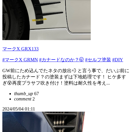
マークX GRX133
#マークX GRMN
#カナードなのか？🤭
#セルフ塗装
#DIY
GW前にため込んでたネタの放出💨 と言う事で、だいぶ前に
投稿したカナード？の塗装まずは下地処理です！ ヒケ多す
ぎ😵再度プラサフ吹き付け！塗料は耐久性を考え...
thumb_up
67
comment
2
2024/05/04 01:11