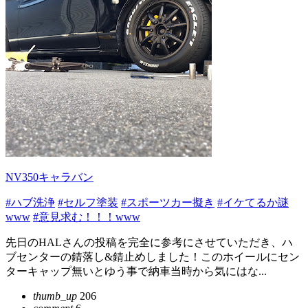
NV350キャラバン
#ハブ洗浄
#セルフ塗装
#スポーツカー擬き
#イケてるか謎
www
#意見求む！！！www
先日のHALさんの投稿を完全に参考にさせていただき、ハ
ブセンターの錆落し&錆止めしました！このホイールにセン
ターキャップ無いとゆう事で納車当時から気にはな...
thumb_up
206