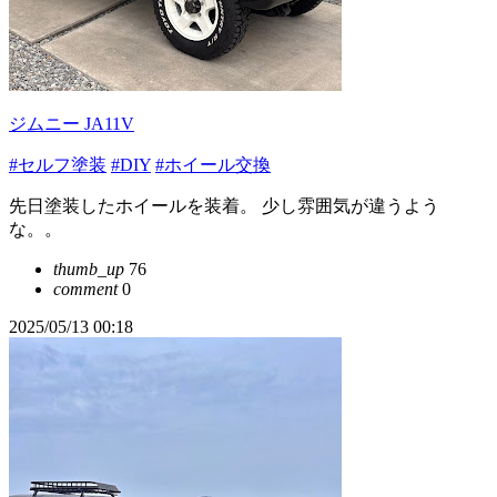
ジムニー JA11V
#セルフ塗装
#DIY
#ホイール交換
先日塗装したホイールを装着。 少し雰囲気が違うよう
な。。
thumb_up
76
comment
0
2025/05/13 00:18