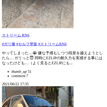
ストリーム RN6
#ガリ傷
#セルフ塗装
#ストリームRN6
やってしまった…😭 嫌な予感もしつつ段差を越えようとし
たら… ガリっと😇 同時にEZLIPの耐久力を実感する事には
なったけども…（よく見るとEZLIPにも...
thumb_up
51
comment
7
2021/06/22 17:35