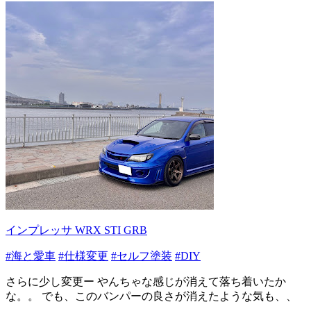
インプレッサ WRX STI GRB
#海と愛車
#仕様変更
#セルフ塗装
#DIY
さらに少し変更ー やんちゃな感じが消えて落ち着いたか
な。。 でも、このバンパーの良さが消えたような気も、、