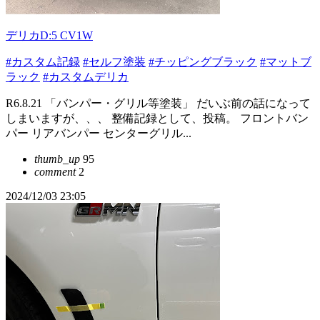
デリカD:5 CV1W
#カスタム記録
#セルフ塗装
#チッピングブラック
#マットブ
ラック
#カスタムデリカ
R6.8.21 「バンパー・グリル等塗装」 だいぶ前の話になって
しまいますが、、、 整備記録として、投稿。 フロントバン
パー リアバンパー センターグリル...
thumb_up
95
comment
2
2024/12/03 23:05