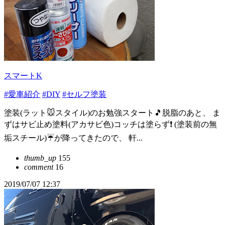
スマートK
#愛車紹介
#DIY
#セルフ塗装
塗装(ラット🐭スタイル)のお勉強スタート🎵脱脂のあと、 ま
ずはサビ止め塗料(アカサビ色)コッチは塗らず❗ (塗装前の無
垢スチール)☔が降ってきたので、 軒...
thumb_up
155
comment
16
2019/07/07 12:37