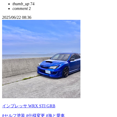
thumb_up
74
comment
2
2025/06/22 08:36
インプレッサ WRX STI GRB
#セルフ塗装
#仕様変更
#海と愛車