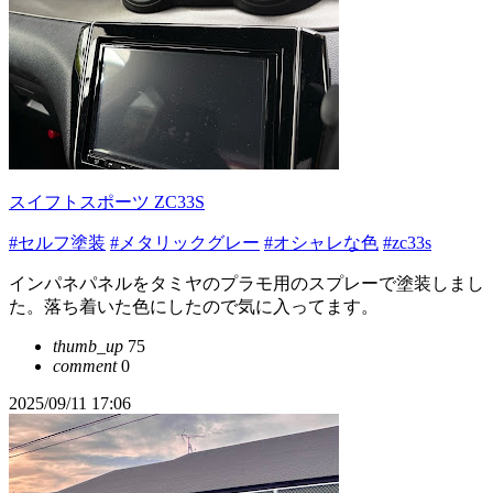
スイフトスポーツ ZC33S
#セルフ塗装
#メタリックグレー
#オシャレな色
#zc33s
インパネパネルをタミヤのプラモ用のスプレーで塗装しまし
た。落ち着いた色にしたので気に入ってます。
thumb_up
75
comment
0
2025/09/11 17:06