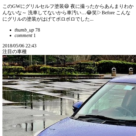
このGWにグリルセルフ塗装😆 夜に撮ったからあんまりわか
んないな～ 洗車してないから車汚い…😂笑▷Before こんな
にグリルの塗装がはげてボロボロでした...
thumb_up
78
comment
1
2018/05/06 22:43
注目の車種