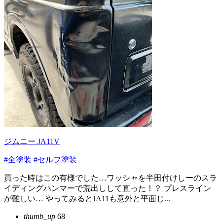
ジムニー JA11V
#全塗装
#セルフ塗装
買った時はこの有様でした…ワッシャを半田付けしーのスラ
イディングハンマーで荒出しして直った！？ プレスライン
が難しい… やってみるとJA11も意外と平面じ...
thumb_up
68