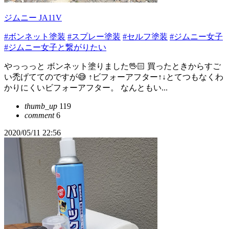
ジムニー JA11V
#ボンネット塗装
#スプレー塗装
#セルフ塗装
#ジムニー女子
#ジムニー女子と繋がりたい
やっっっと ボンネット塗りました🖖🏻 買ったときからすご
い禿げててのですが😅 ↑ビフォーアフター↑↓とてつもなくわ
かりにくいビフォーアフター。 なんともい...
thumb_up
119
comment
6
2020/05/11 22:56