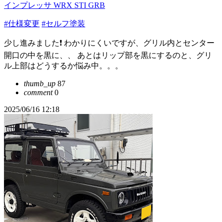
インプレッサ WRX STI GRB
#仕様変更
#セルフ塗装
少し進みました❗️ わかりにくいですが、グリル内とセンター
開口の中を黒に、、 あとはリップ部を黒にするのと、グリ
ル上部はどうするか悩み中。。。
thumb_up
87
comment
0
2025/06/16 12:18