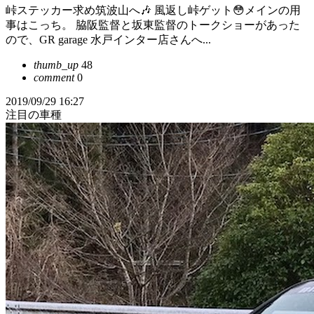
峠ステッカー求め筑波山へ🎶 風返し峠ゲット😳メインの用
事はこっち。 脇阪監督と坂東監督のトークショーがあった
ので、GR garage 水戸インター店さんへ...
thumb_up
48
comment
0
2019/09/29 16:27
注目の車種