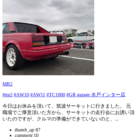
MR2
#mr2
#AW10
#AW11
#TC1000
#GR garage 水戸インター店
今日はお休みを頂いて、筑波サーキットに行きました。 元
職場でご厚意頂いた方から、サーキットの走行会にお誘い頂
いたのですが、クルマの準備ができていないのと、...
thumb_up
87
comment
10