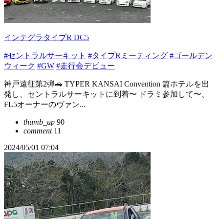
インテグラタイプR DC5
#セントラルサーキット
#タイプRミーティング
#ゴールデン
ウィーク
#GW
#走行会デビュー
神戸遠征第2弾🚗 TYPER KANSAI Convention 篇ホテルを出
発し、セントラルサーキットに到着〜 ドラミ参加して〜、
FL5オーナーのヴァン...
thumb_up
90
comment
11
2024/05/01 07:04