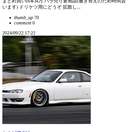
まとめ買い(8本)4万 バラ売り要相談(履き替えのため時間貰
います) ドリケツ用にどうぞ 拡散し...
thumb_up
70
comment
0
2024/09/22 17:22