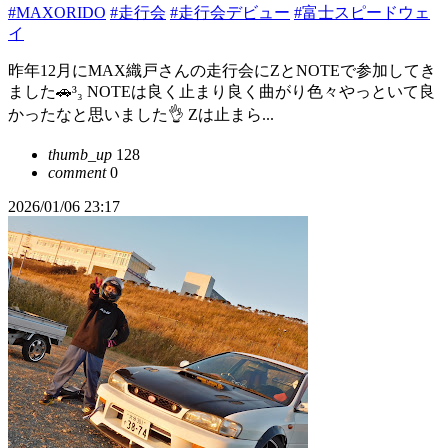
#MAXORIDO
#走行会
#走行会デビュー
#富士スピードウェ
イ
昨年12月にMAX織戸さんの走行会にZとNOTEで参加してき
ました🚗³₃ NOTEは良く止まり良く曲がり色々やっといて良
かったなと思いました👌 Zは止まら...
thumb_up
128
comment
0
2026/01/06 23:17