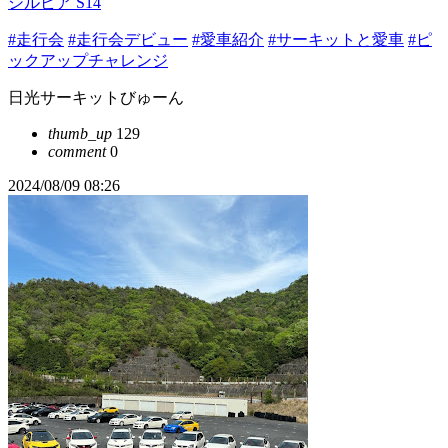
シルビア S14
#走行会
#走行会デビュー
#愛車紹介
#サーキットと愛車
#ピ
ックアップチャレンジ
日光サーキットびゅーん
thumb_up
129
comment
0
2024/08/09 08:26