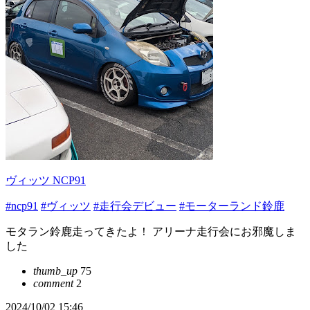
ヴィッツ NCP91
#ncp91
#ヴィッツ
#走行会デビュー
#モーターランド鈴鹿
モタラン鈴鹿走ってきたよ！ アリーナ走行会にお邪魔しま
した
thumb_up
75
comment
2
2024/10/02 15:46