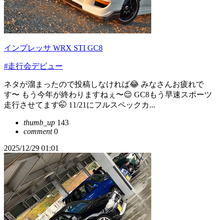
インプレッサ WRX STI GC8
#走行会デビュー
ネタが溜まったので投稿しなければ😂 みなさんお疲れで
す〜 もう今年が終わりますねぇ〜😌 GC8もう早速スポーツ
走行させてます🤭 11/21にフルスペックカ...
thumb_up
143
comment
0
2025/12/29 01:01