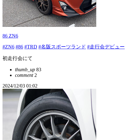
86 ZN6
#ZN6
#86
#TRD
#名阪スポーツランド
#走行会デビュー
初走行会にて
thumb_up
83
comment
2
2024/12/03 01:02