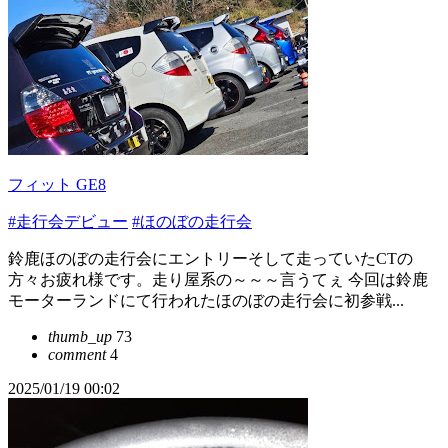
フィット GE8
#走行会デビュー
#ほのぼの走行会
鈴鹿ほのぼの走行会にエントリーそして走っていたCTの
方々お疲れ様です。走り屋系の～～～言うてぇ 今回は鈴鹿
モーターランドにて行われたほのぼの走行会に初参戦...
thumb_up
73
comment
4
2025/01/19 00:02