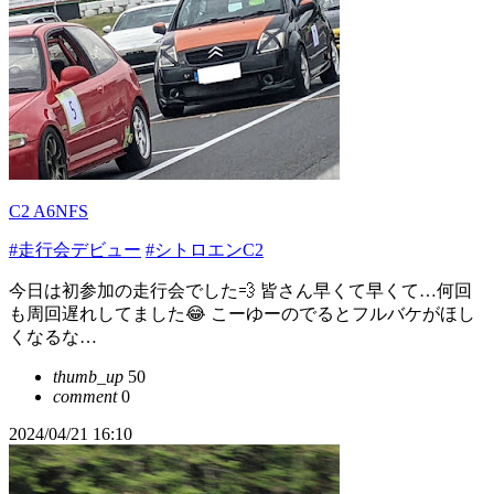
C2 A6NFS
#走行会デビュー
#シトロエンC2
今日は初参加の走行会でした💨 皆さん早くて早くて…何回
も周回遅れしてました😂 こーゆーのでるとフルバケがほし
くなるな…
thumb_up
50
comment
0
2024/04/21 16:10