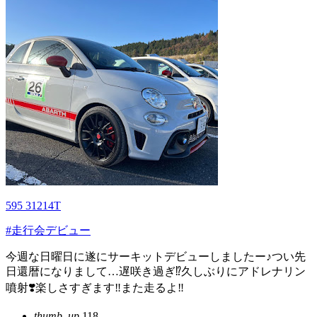
595 31214T
#走行会デビュー
今週な日曜日に遂にサーキットデビューしましたー♪つい先
日還暦になりまして…遅咲き過ぎ⁉️久しぶりにアドレナリン
噴射❣️楽しさすぎます‼️また走るよ‼️
thumb_up
118