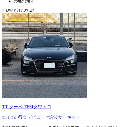
comment
4
2025/01/17 23:47
TT クーペ TFSIクワトロ
#TT
#走行会デビュー
#筑波サーキット