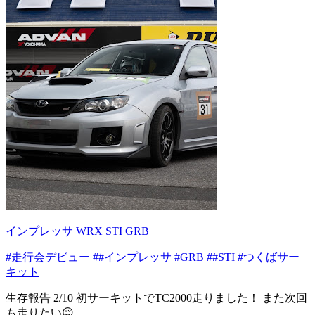
インプレッサ WRX STI GRB
#走行会デビュー
##インプレッサ
#GRB
##STI
#つくばサー
キット
生存報告 2/10 初サーキットでTC2000走りました！ また次回
も走りたい😌