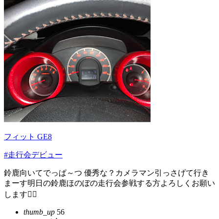
フィット GE8
#走行会デビュー
鈴鹿向いてでっぱ～つ 優秀な？カメラマン引っさげて行き
まーす明日の鈴鹿ほのぼの走行会参戦する方よろしくお願い
します🙋‍♀️
thumb_up
56