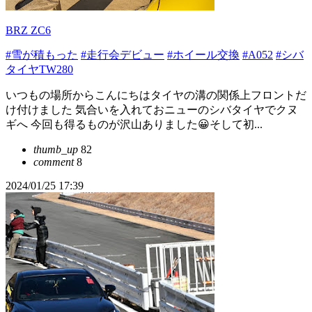
BRZ ZC6
#雪が積もった
#走行会デビュー
#ホイール交換
#A052
#シバ
タイヤTW280
いつもの場所からこんにちはタイヤの溝の関係上フロントだ
け付けました 気合いを入れておニューのシバタイヤでクヌ
ギへ 今回も得るものが沢山ありました😀そして初...
thumb_up
82
comment
8
2024/01/25 17:39