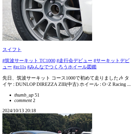
スイフト
#筑波サーキット TC1000
#走行会デビュー
#サーキットデビ
ュー
#zc11s
#みんなでつくろうホイール図鑑
先日、筑波サーキット コース1000で初めて走りました🎶 タ
イヤ : DUNLOP DIREZZA ZIII(中古) ホイール : O･Z Racing ...
thumb_up
51
comment
2
2024/10/13 20:18