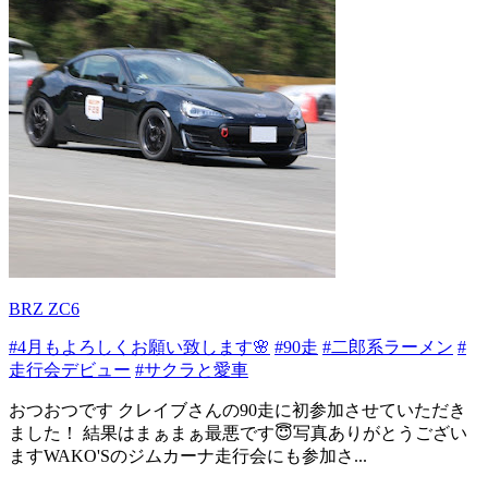
BRZ ZC6
#4月もよろしくお願い致します🌸
#90走
#二郎系ラーメン
#
走行会デビュー
#サクラと愛車
おつおつです クレイブさんの90走に初参加させていただき
ました！ 結果はまぁまぁ最悪です😇写真ありがとうござい
ますWAKO'Sのジムカーナ走行会にも参加さ...