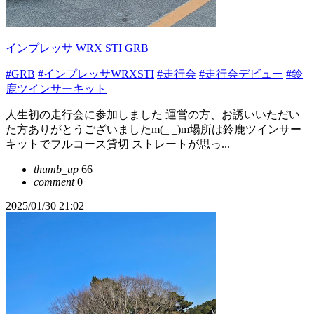
インプレッサ WRX STI GRB
#GRB
#インプレッサWRXSTI
#走行会
#走行会デビュー
#鈴
鹿ツインサーキット
人生初の走行会に参加しました 運営の方、お誘いいただい
た方ありがとうございましたm(_ _)m場所は鈴鹿ツインサー
キットでフルコース貸切 ストレートが思っ...
thumb_up
66
comment
0
2025/01/30 21:02