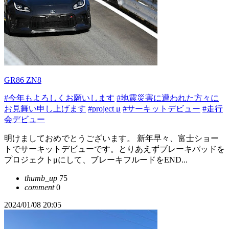
GR86 ZN8
#今年もよろしくお願いします
#地震災害に遭われた方々に
お見舞い申し上げます
#project μ
#サーキットデビュー
#走行
会デビュー
明けましておめでとうございます。 新年早々、富士ショー
トでサーキットデビューです。とりあえずブレーキパッドを
プロジェクトμにして、ブレーキフルードをEND...
thumb_up
75
comment
0
2024/01/08 20:05