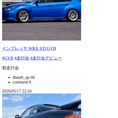
インプレッサ WRX STI GVB
#GVB
#走行会
#走行会デビュー
初走行会
thumb_up
66
comment
0
2026/05/17 22:16