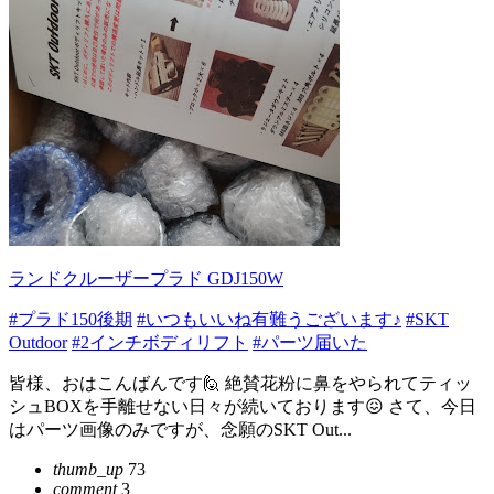
ランドクルーザープラド GDJ150W
#プラド150後期
#いつもいいね有難うございます♪
#SKT
Outdoor
#2インチボディリフト
#パーツ届いた
皆様、おはこんばんです🙋 絶賛花粉に鼻をやられてティッ
シュBOXを手離せない日々が続いております😖 さて、今日
はパーツ画像のみですが、念願のSKT Out...
thumb_up
73
comment
3