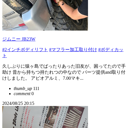
ジムニー JB23W
#2インチボディリフト
#マフラー加工取り付け
#ボディカッ
ト
久しぶりに猿ヶ島でばったりあった旧友が、困ってたので手
助け 昔から持ちつ持たれつの中なので パーツ提供and取り付
けしました。 アピオアルミ、7.00マキ...
thumb_up
111
comment
0
2024/08/25 20:15