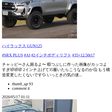
ハイラックス GUN125
#SRX PLUS
#AI
#2インチボディリフト
#35×12.50r17
チャッピーさん困るよ〜 暇つぶしに作った画像がカッコよ
すぎ🤣🤣🤣 2インチ上げて35履いたらこうなるのか🤔 もう構
造変更したくないです💦 いっときの気の迷...
thumb_up
93
comment
4
2026/05/17 01:11