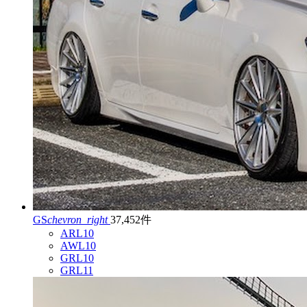
GS
chevron_right
37,452件
ARL10
AWL10
GRL10
GRL11