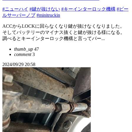
#ニューハイ
#鍵が抜けない
#キーインターロック機構
#ビー
ルサーバーノブ
#minitruckin
ACCからLOCKに回らなくなり鍵が抜けなくなりました。
そしてバッテリーのマイナス抜くと鍵が抜ける様になる。
調べるとキーインターロック機構と言ってパー...
thumb_up
47
comment
3
2024/09/29 20:58