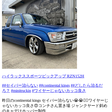
ハイラックススポーツピックアップ RZN152H
##セイバー治らない
##continental kings
##どしたら治るだ
ろ？
#minitruckin
#ワイヤーじゃないカッコ良さ
昨日のcontinental kings セイバー治らない😭😭😮‍💨ワイヤーじ
ゃないカッコ良さ😍コンチさん置き場 ジャンクヤード斜め
のキャデはホッパー制作