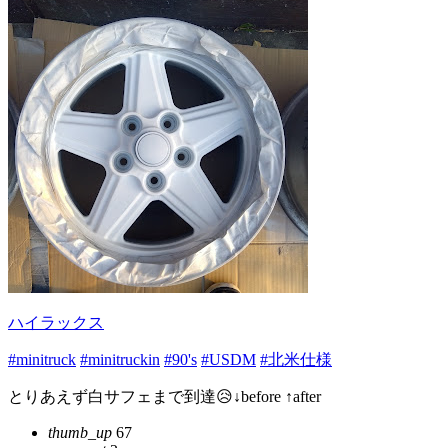
ハイラックス
#minitruck
#minitruckin
#90's
#USDM
#北米仕様
とりあえず白サフェまで到達😥↓before ↑after
thumb_up
67