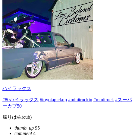
ハイラックス
#80ハイラックス
#toyotapickup
#minitruckin
#minitruck
#スーパ
ーカブ50
帰りは株(cub)
thumb_up
95
comment
4