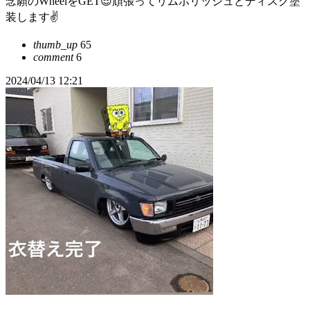
念願のWheelをGET😎頑張ってリムポリッシュとディスク塗
装します✌️
thumb_up
65
comment
6
2024/04/13 12:21