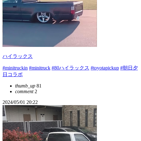
ハイラックス
#minitruckin
#minitruck
#80ハイラックス
#toyotapickup
#朝日夕
日コラボ
thumb_up
81
comment
2
2024/05/01 20:22