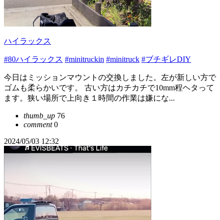
ハイラックス
#80ハイラックス
#minitruckin
#minitruck
#ブチギレDIY
今日はミッションマウントの交換しました。左が新しい方で
ゴムも柔らかいです。 古い方はカチカチで10mm程ヘタって
ます。狭い場所で上向き１時間の作業は嫌にな...
thumb_up
76
comment
0
2024/05/03 12:32