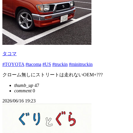
タコマ
#TOYOTA
#tacoma
#US
#truckin
#minitruckin
クローム無しにストリートは走れないOEM+???
thumb_up
47
comment
0
2026/06/16 19:23