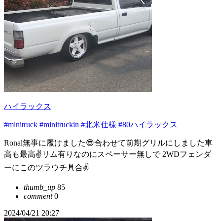
ハイラックス
#minitruck
#minitruckin
#北米仕様
#80ハイラックス
Ronal無事に履けました😎合わせて前期グリルにしました車
高も最高✌️リム有りなのにスペーサー無しで 2WDフェンダ
ーにこのツラウチ具合✌️
thumb_up
85
comment
0
2024/04/21 20:27