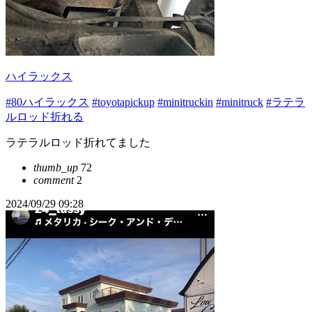
ハイラックス
#80ハイラックス
#toyotapickup
#minitruckin
#minitruck
#ラテラ
ルロッド折れる
ラテラルロッド折れてました
thumb_up
72
comment
2
2024/09/29 09:28