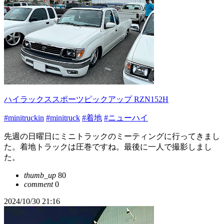
ハイラックススポーツピックアップ RZN152H
#minitruckin
#minitruck
#着地
#ニューハイ
先週の日曜日にミニトラックのミーティングに行ってきまし
た。着地トラックは圧巻ですね。最後に一人で撮影しまし
た。
thumb_up
80
comment
0
2024/10/30 21:16