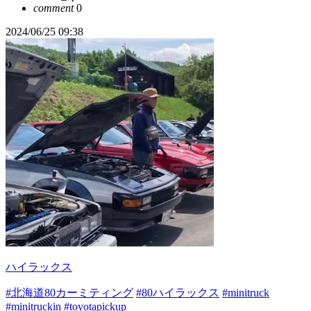
comment
0
2024/06/25 09:38
ハイラックス
#北海道80カーミティング
#80ハイラックス
#minitruck
#minitruckin
#toyotapickup