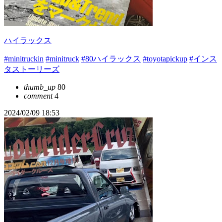
ハイラックス
#minitruckin
#minitruck
#80ハイラックス
#toyotapickup
#インス
タストーリーズ
thumb_up
80
comment
4
2024/02/09 18:53