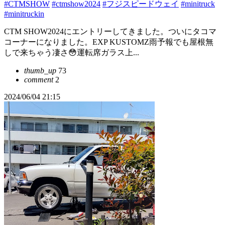
#CTMSHOW
#ctmshow2024
#フジスピードウェイ
#minitruck
#minitruckin
CTM SHOW2024にエントリーしてきました。ついにタコマ
コーナーになりました。EXP KUSTOMZ雨予報でも屋根無
しで来ちゃう凄さ😳運転席ガラス上...
thumb_up
73
comment
2
2024/06/04 21:15