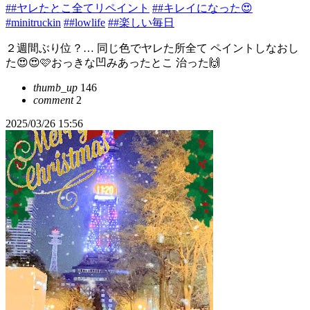
##ヤレたとこ全てリペイント
##キレイになった😍
#minitruckin
##lowlife
##楽しい毎日
２週間ぶり位？… 同じ色でヤレた所全て ペイントしなおし
た😍😍🩷おっきな凹みあったとこ 治った🙌
thumb_up
146
comment
2
2025/03/26 15:56