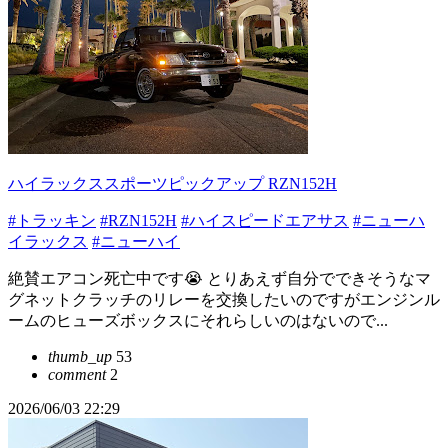
ハイラックススポーツピックアップ RZN152H
#トラッキン
#RZN152H
#ハイスピードエアサス
#ニューハ
イラックス
#ニューハイ
絶賛エアコン死亡中です😭 とりあえず自分でできそうなマ
グネットクラッチのリレーを交換したいのですがエンジンル
ームのヒューズボックスにそれらしいのはないので...
thumb_up
53
comment
2
2026/06/03 22:29