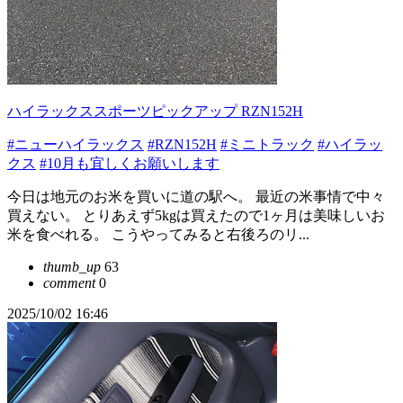
ハイラックススポーツピックアップ RZN152H
#ニューハイラックス
#RZN152H
#ミニトラック
#ハイラッ
クス
#10月も宜しくお願いします
今日は地元のお米を買いに道の駅へ。 最近の米事情で中々
買えない。 とりあえず5kgは買えたので1ヶ月は美味しいお
米を食べれる。 こうやってみると右後ろのリ...
thumb_up
63
comment
0
2025/10/02 16:46