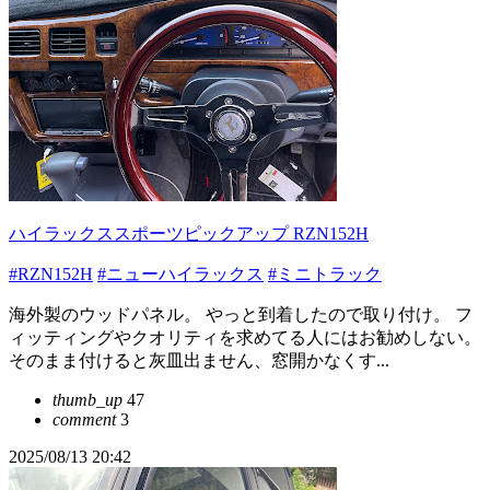
ハイラックススポーツピックアップ RZN152H
#RZN152H
#ニューハイラックス
#ミニトラック
海外製のウッドパネル。 やっと到着したので取り付け。 フ
ィッティングやクオリティを求めてる人にはお勧めしない。
そのまま付けると灰皿出ません、窓開かなくす...
thumb_up
47
comment
3
2025/08/13 20:42