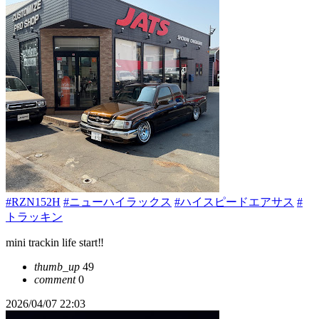
#RZN152H
#ニューハイラックス
#ハイスピードエアサス
#
トラッキン
mini trackin life start‼️
thumb_up
49
comment
0
2026/04/07 22:03