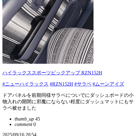
ハイラックススポーツピックアップ RZN152H
#ニューハイラックス
#RZN152H
#サラペ
#ムーンアイズ
ドアパネルを前期同様サラペについでにダッシュボードの小
物入れの開閉に邪魔にならない程度にダッシュマットにもサ
ラペ被せました
thumb_up
45
comment
0
2025/09/16 20:54