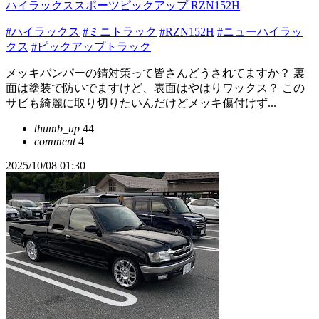
ハイラックススポーツピックアップ RZN152H
#ハイラックス
#ミニトラック
#RZN152H
#ニューハイラッ
クス
#ピックアップトラック
メッキバンパーの錆対策って皆さんどうされてますか？ 裏
面は塗装で防いでますけど、表面はやはりワックス？ この
サビも綺麗に取り切りたいんだけどメッキ傷付けず...
thumb_up
44
comment
4
2025/10/08 01:30