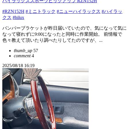
ハイラックススポーツピックアップ RZN152H
#RZN152H
#ミニトラック
#ニューハイラックス
#ハイラッ
クス
#hilux
バンパーブラケットが昨日届いていたので、気になって気に
なって寝れずに9:00になったと同時に作業開始。 前情報で
色々教えて頂いたり調べたりしてたのですが、...
thumb_up
57
comment
4
2025/08/18 16:19