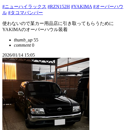
#ニューハイラックス
#RZN152H
#YAKIMA
#オーバーハウ
ル
#タコマバンパー
使わないので某カー用品店に引き取ってもらうために
YAKIMAのオーバーハウル装着
thumb_up
55
comment
0
2026/01/14 15:05