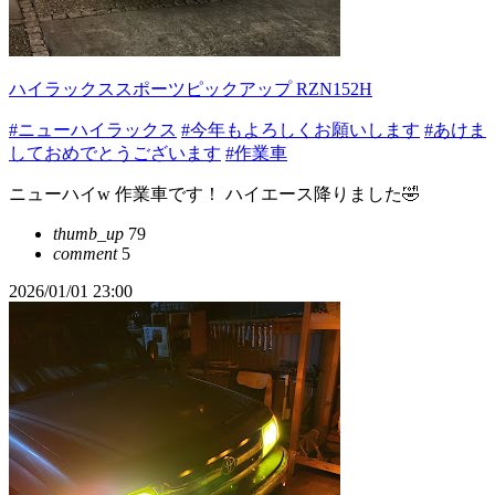
ハイラックススポーツピックアップ RZN152H
#ニューハイラックス
#今年もよろしくお願いします
#あけま
しておめでとうございます
#作業車
ニューハイw 作業車です！ ハイエース降りました🤣
thumb_up
79
comment
5
2026/01/01 23:00