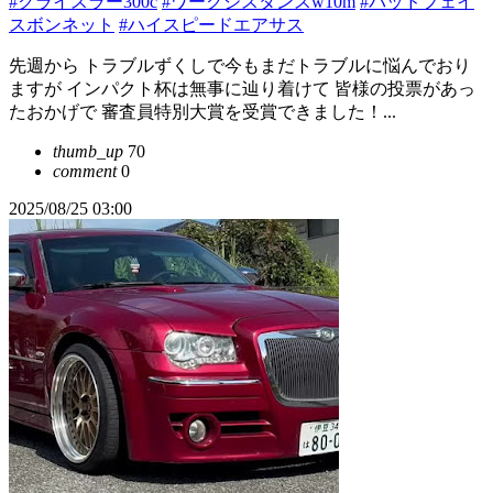
#クライスラー300c
#ワークジスタンスw10m
#バッドフェイ
スボンネット
#ハイスピードエアサス
先週から トラブルずくしで今もまだトラブルに悩んでおり
ますが インパクト杯は無事に辿り着けて 皆様の投票があっ
たおかげで 審査員特別大賞を受賞できました！...
thumb_up
70
comment
0
2025/08/25 03:00