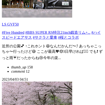
LS GVF50
#Five Hundred
#BBS SUPER RS特注21inch鍛造リム+...
#ハイ
スピードエアサス
#サクラと愛車
#桜とコラボ
近所の公園💕 ↑これホント😆なんだかんだ〜⤴️ あっちゃこっ
ちゃ〜行ったけど😅 ここが最高💖😍3日早ければ😮‍💨 でも❗ ず
っと雨☔だったからね😢今年の楽...
thumb_up
158
comment
12
2023/04/03 04:51