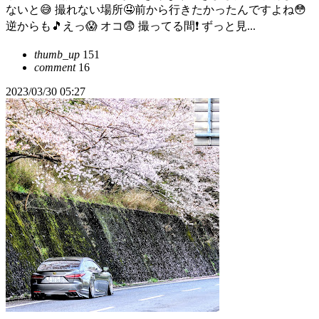
ないと😅 撮れない場所🤤前から行きたかったんですよね😳
逆からも🎵えっ😱 オコ😨 撮ってる間❗ ずっと見...
thumb_up
151
comment
16
2023/03/30 05:27