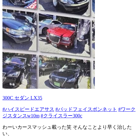
300C セダン LX35
#ハイスピードエアサス
#バッドフェイスボンネット
#ワーク
ジスタンスw10m
#クライスラー300c
わーいカースマッシュ載った笑 そんなことより早く治した
い、