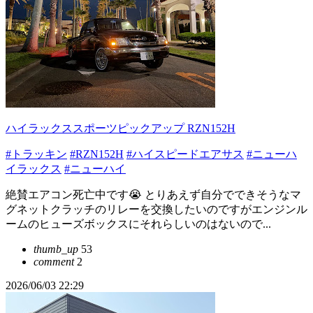
ハイラックススポーツピックアップ RZN152H
#トラッキン
#RZN152H
#ハイスピードエアサス
#ニューハ
イラックス
#ニューハイ
絶賛エアコン死亡中です😭 とりあえず自分でできそうなマ
グネットクラッチのリレーを交換したいのですがエンジンル
ームのヒューズボックスにそれらしいのはないので...
thumb_up
53
comment
2
2026/06/03 22:29