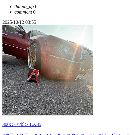
thumb_up
6
comment
0
2025/10/12 03:55
300C セダン LX35