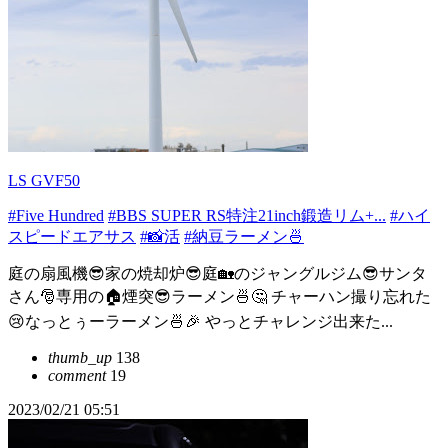
LS GVF50
#Five Hundred
#BBS SUPER RS特注21inch鍛造リム+...
#ハイ
スピードエアサス
#📸活
#納豆ラーメン🍜
庭の扇風機😎家の焼却炉😎庭🏡のジャングルジム😎サンタ
さん🎅専用の🏠煙突😎ラーメン🍜🤔 チャーハン撮り忘れた
😢なっとぅーラーメン🍜🎉 やっとチャレンジ出来た...
thumb_up
138
comment
19
2023/02/21 05:51