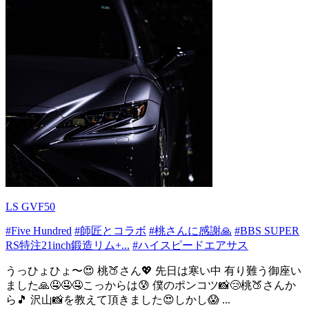
LS GVF50
#Five Hundred
#師匠とコラボ
#桃さんに感謝🙏
#BBS SUPER
RS特注21inch鍛造リム+...
#ハイスピードエアサス
うっひょひょ〜😍 桃🍑さん💖 先日は寒い中 有り難う御座い
ました🙏🤤🤤🤤こっからは😰 僕のポンコツ📸😢桃🍑さんか
ら🎵 沢山📸を教えて頂きました😍しかし😱 ...