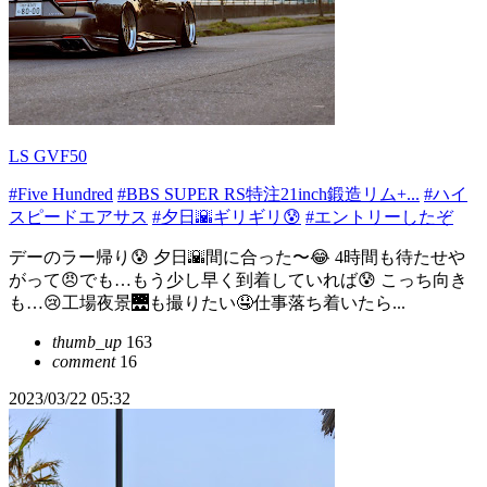
LS GVF50
#Five Hundred
#BBS SUPER RS特注21inch鍛造リム+...
#ハイ
スピードエアサス
#夕日🌇ギリギリ😰
#エントリーしたぞ
デーのラー帰り😰 夕日🌇間に合った〜😂 4時間も待たせや
がって😠でも…もう少し早く到着していれば😰 こっち向き
も…😢工場夜景🌉も撮りたい🤤仕事落ち着いたら...
thumb_up
163
comment
16
2023/03/22 05:32