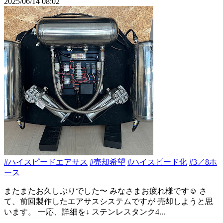
2025/06/14 08:02
#ハイスピードエアサス
#売却希望
#ハイスピード化
#3／8ホ
ース
またまたお久しぶりでした〜 みなさまお疲れ様です☺️ さ
て、前回製作したエアサスシステムですが 売却しようと思
います。 一応、詳細を↓ ステンレスタンク4...