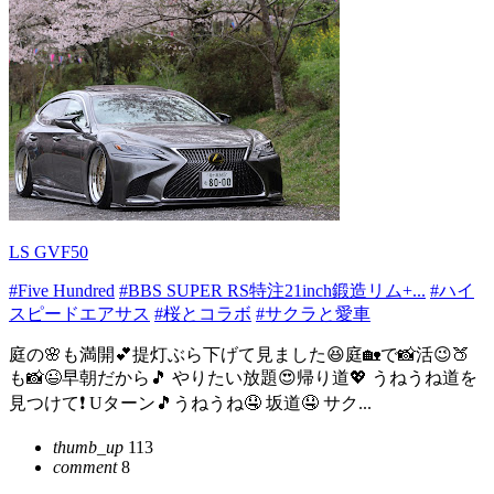
LS GVF50
#Five Hundred
#BBS SUPER RS特注21inch鍛造リム+...
#ハイ
スピードエアサス
#桜とコラボ
#サクラと愛車
庭の🌸も満開💕提灯ぶら下げて見ました😆庭🏡で📸活😉🍑
も📸😉早朝だから🎵 やりたい放題😍帰り道💖 うねうね道を
見つけて❗ Uターン🎵うねうね🤤 坂道🤤 サク...
thumb_up
113
comment
8