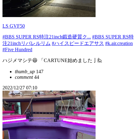
LS GVF50
#BBS SUPER RS特注21inch鍛造硬質ク...
#BBS SUPER RS特
注21inchリバレルリム
#ハイスピードエアサス
#k.air.creation
#Five Hundred
ハジメマシテ😆 「CARTUNE始めました亅🙋
thumb_up
147
comment
44
2022/12/27 07:10