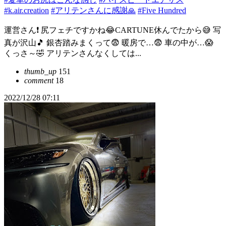
#k.air.creation
#アリテンさんに感謝🙏
#Five Hundred
運営さん❗ 尻フェチですかね😂CARTUNE休んでたから😅 写
真が沢山🎵 銀杏踏みまくって😨 暖房で…😨 車の中が…😱
くっさ～🤣 アリテンさんなくしては...
thumb_up
151
comment
18
2022/12/28 07:11