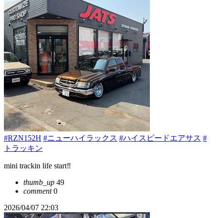
#RZN152H
#ニューハイラックス
#ハイスピードエアサス
#
トラッキン
mini trackin life start‼️
thumb_up
49
comment
0
2026/04/07 22:03