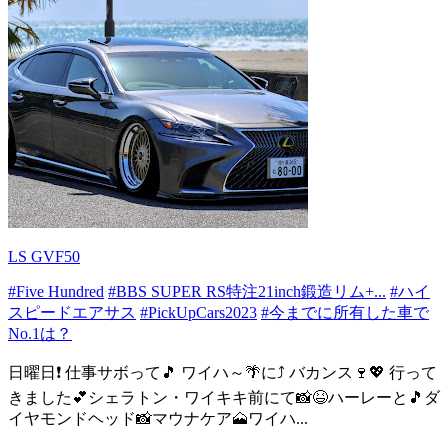
LS GVF50
#Five Hundred
#BBS SUPER RS特注21inch鍛造リム+...
#ハイ
スピードエアサス
#PickUpCars2023
#今までに所有した車で
No.1は？
日曜日❗ 仕事サボって🎵 ワイハ～🌴に⤴️ バカンス🍷💖 行って
きました💕シェラトン・ワイキキ前にて📸😆ハーレーと🎵ダ
イヤモンドヘッド📸マウナケア🗻ワイハ...