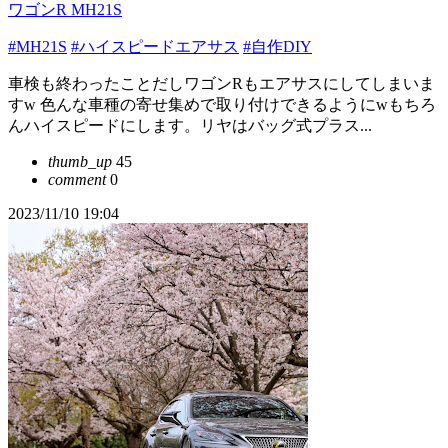
ワゴンR MH21S
#MH21S
#ハイスピードエアサス
#自作DIY
車検も終わったことだしワゴンRもエアサスにしてしまいま
すw 色んな車種の寄せ集めで取り付けできるようにwもちろ
んハイスピードにします。リヤはバッグ式プラス...
thumb_up
45
comment
0
2023/11/10 19:04