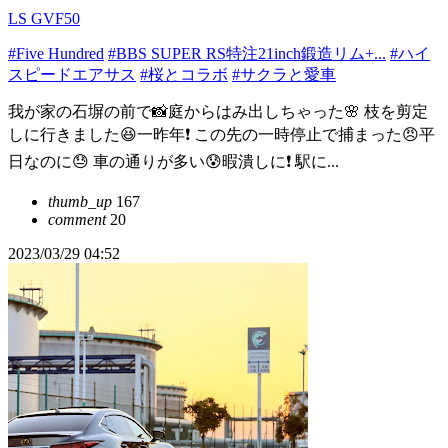
LS GVF50
#Five Hundred
#BBS SUPER RS特注21inch鍛造リム+...
#ハイ
スピードエアサス
#桜とコラボ
#サクラと愛車
我が家の石塀の前で📸庭からはみ出しちゃった🌸 枝を剪定
しに行きました😆一昨年❗ この先の一時停止で捕まった😠平
日なのに😓 車の通りが多い😰暇潰しに❗ 駅に...
thumb_up
167
comment
20
2023/03/29 04:52