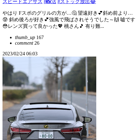
スピードエアサス
#📸活
#ストック放出😂
やはり Fスポのグリルの方が…🤔 望遠好き💕斜め前より…
😰 斜め後ろが好き💕強風で飛ばされそうでした～🙌 嘘です
😳レンズ買って良かった💖 桃さん🎵 有り難...
thumb_up
167
comment
26
2023/02/24 06:03