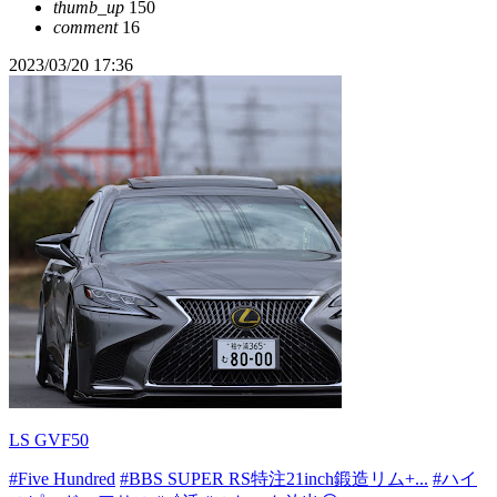
thumb_up
150
comment
16
2023/03/20 17:36
LS GVF50
#Five Hundred
#BBS SUPER RS特注21inch鍛造リム+...
#ハイ