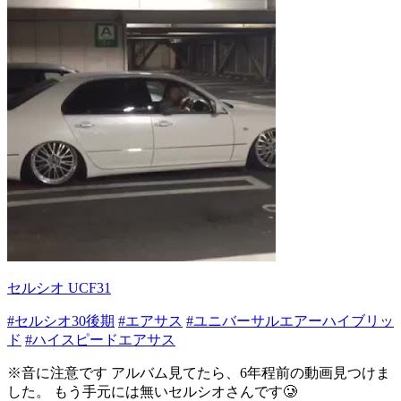
セルシオ UCF31
#セルシオ30後期
#エアサス
#ユニバーサルエアーハイブリッ
ド
#ハイスピードエアサス
※音に注意です アルバム見てたら、6年程前の動画見つけま
した。 もう手元には無いセルシオさんです🥲