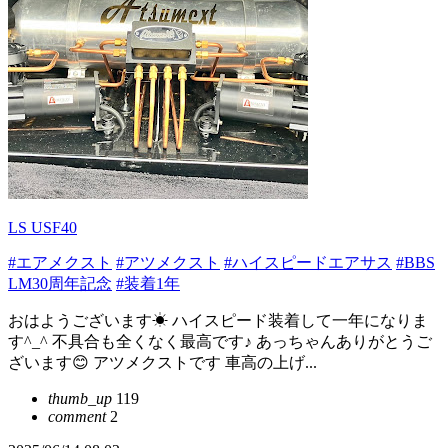
LS USF40
#エアメクスト
#アツメクスト
#ハイスピードエアサス
#BBS
LM30周年記念
#装着1年
おはようございます☀ ハイスピード装着して一年になりま
す^_^ 不具合も全くなく最高です♪ あっちゃんありがとうご
ざいます😊 アツメクストです 車高の上げ...
thumb_up
119
comment
2