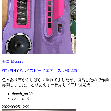
モコ MG22S
#自作DIY
#ハイスピードエアサス
#MG22S
色々あり車からしばらく離れてましたが、復活したので作業
再開しました。 とりあえず一枚貼りドア片側完成！
thumb_up
39
comment
0
2022/09/25 12:22