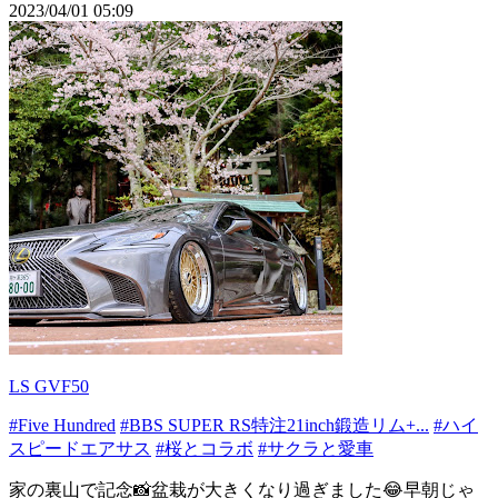
2023/04/01 05:09
LS GVF50
#Five Hundred
#BBS SUPER RS特注21inch鍛造リム+...
#ハイ
スピードエアサス
#桜とコラボ
#サクラと愛車
家の裏山で記念📸盆栽が大きくなり過ぎました😂早朝じゃ