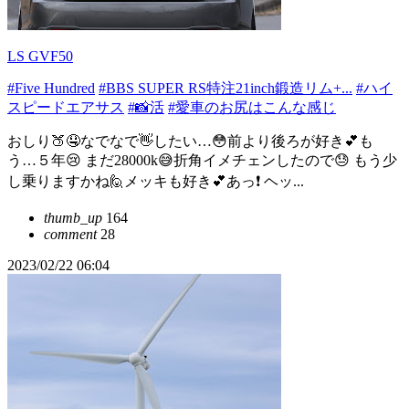
LS GVF50
#Five Hundred
#BBS SUPER RS特注21inch鍛造リム+...
#ハイ
スピードエアサス
#📸活
#愛車のお尻はこんな感じ
おしり🍑🤤なでなで👋したい…😳前より後ろが好き💕も
う…５年😢 まだ28000k😅折角イメチェンしたので😓 もう少
し乗りますかね🙋メッキも好き💕あっ❗ ヘッ...
thumb_up
164
comment
28
2023/02/22 06:04