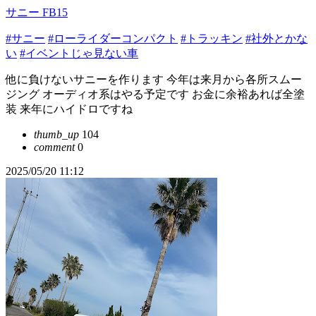
サニー FB15
#サニー
#ローライダーコンパクト
#トラッキン
#社外とかな
い
#イベントじゃ見ない車
他に負けないサニーを作ります 今年は来月から各所スムー
ジング オーディオ系はやる予定です お金に余裕あれば全塗
装 来年にハイドロですね
thumb_up
104
comment
0
2025/05/20 11:12