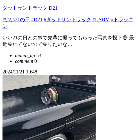
ダットサントラック D21
#いい21の日
#D21
#ダットサントラック
#USDM
#トラッキ
ン
いい21の日との事で先輩に撮ってもらった写真を投下😅 最
近乗れてないので乗りたいな…
thumb_up
53
comment
0
2024/11/21 19:48