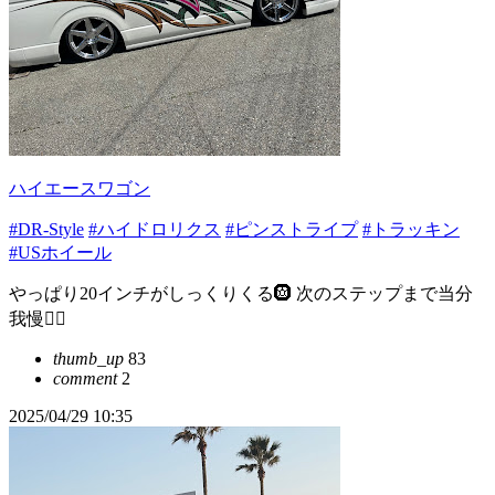
ハイエースワゴン
#DR-Style
#ハイドロリクス
#ピンストライプ
#トラッキン
#USホイール
やっぱり20インチがしっくりくる🛞 次のステップまで当分
我慢😮‍💨
thumb_up
83
comment
2
2025/04/29 10:35