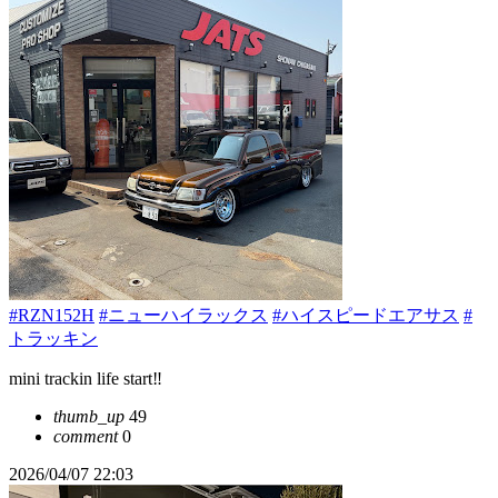
#RZN152H
#ニューハイラックス
#ハイスピードエアサス
#
トラッキン
mini trackin life start‼️
thumb_up
49
comment
0
2026/04/07 22:03