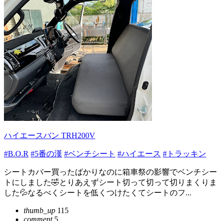
ハイエースバン TRH200V
#B.O.R
#5番の漢
#ベンチシート
#ハイエース
#トラッキン
シートカバー買ったばかりなのに箱車祭の影響でベンチシー
トにしました🤣とりあえずシート切って切って切りまくりま
した💦なるべくシートを低くつけたくてシートのフ...
thumb_up
115
comment
5