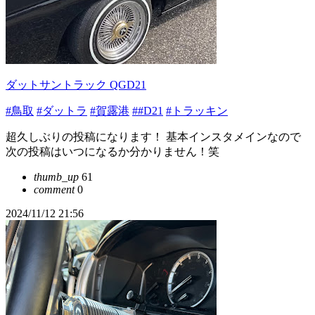
ダットサントラック QGD21
#鳥取
#ダットラ
#賀露港
##D21
#トラッキン
超久しぶりの投稿になります！ 基本インスタメインなので
次の投稿はいつになるか分かりません！笑
thumb_up
61
comment
0
2024/11/12 21:56