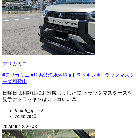
デリカミニ
#デリカミニ
#片男波海水浴場
#トラッキン
#トラックマスタ
ーズ和歌山
日曜日は和歌山にお邪魔しました😋 トラックマスターズを
見学にトラッキンはカッコいい😍
thumb_up
122
comment
0
2024/06/18 20:43