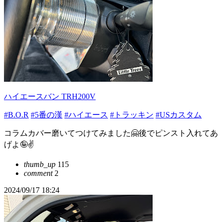
ハイエースバン TRH200V
#B.O.R
#5番の漢
#ハイエース
#トラッキン
#USカスタム
コラムカバー磨いてつけてみました🤗後でピンスト入れてあ
げよ🤪✌️
thumb_up
115
comment
2
2024/09/17 18:24