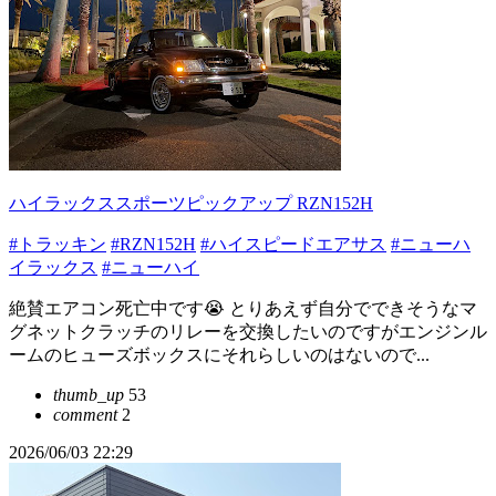
ハイラックススポーツピックアップ RZN152H
#トラッキン
#RZN152H
#ハイスピードエアサス
#ニューハ
イラックス
#ニューハイ
絶賛エアコン死亡中です😭 とりあえず自分でできそうなマ
グネットクラッチのリレーを交換したいのですがエンジンル
ームのヒューズボックスにそれらしいのはないので...
thumb_up
53
comment
2
2026/06/03 22:29