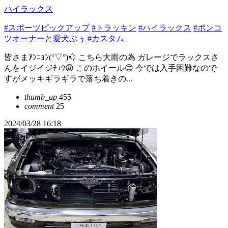
ハイラックス
#スポーツピックアップ
#トラッキン
#ハイラックス
#ポンコ
ツオーナーと愛犬ぷぅ
#カスタム
皆さまｱﾝﾆｮﾝ(°▽°)🤚 こちら大雨の為 ガレージでラックスさ
んをイジイジﾁｭｳ😩 このホイール😊 今では入手困難なので
すがメッキギラギラで落ち着きの...
thumb_up
455
comment
25
2024/03/28 16:18