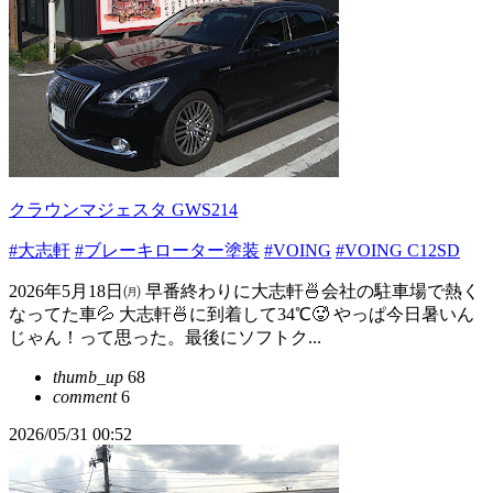
クラウンマジェスタ GWS214
#大志軒
#ブレーキローター塗装
#VOING
#VOING C12SD
2026年5月18日㈪ 早番終わりに大志軒🍜会社の駐車場で熱く
なってた車💦 大志軒🍜に到着して34℃🥵 やっぱ今日暑いん
じゃん！って思った。最後にソフトク...
thumb_up
68
comment
6
2026/05/31 00:52