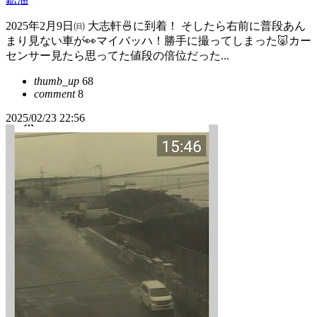
2025年2月9日㈰ 大志軒🍜に到着！ そしたら右前に普段あん
まり見ない車が👀マイバッハ！勝手に撮ってしまった🐷カー
センサー見たら思ってた値段の倍位だった...
thumb_up
68
comment
8
2025/02/23 22:56