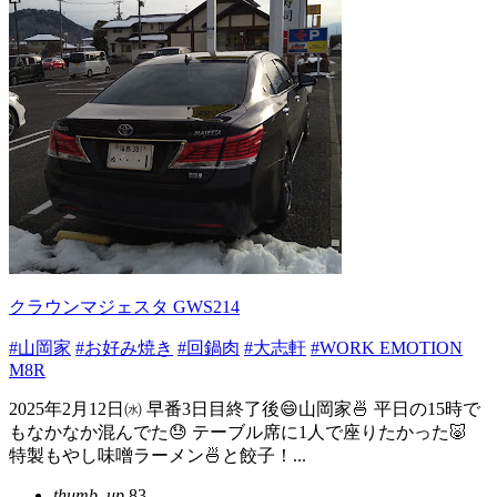
クラウンマジェスタ GWS214
#山岡家
#お好み焼き
#回鍋肉
#大志軒
#WORK EMOTION
M8R
2025年2月12日㈬ 早番3日目終了後😄山岡家🍜 平日の15時で
もなかなか混んでた😓 テーブル席に1人で座りたかった🐷
特製もやし味噌ラーメン🍜と餃子！...
thumb_up
83