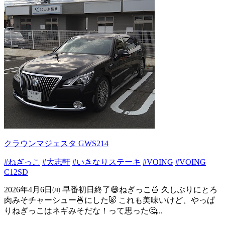
クラウンマジェスタ GWS214
#ねぎっこ
#大志軒
#いきなりステーキ
#VOING
#VOING
C12SD
2026年4月6日㈪ 早番初日終了😄ねぎっこ🍜 久しぶりにとろ
肉みそチャーシュー🍜にした🐷 これも美味いけど、やっぱ
りねぎっこはネギみそだな！って思った🤔...