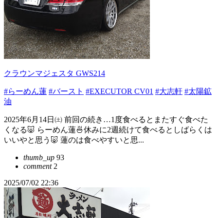
クラウンマジェスタ GWS214
#らーめん蓮
#バースト
#EXECUTOR CV01
#大志軒
#太陽鉱
油
2025年6月14日㈯ 前回の続き…1度食べるとまたすぐ食べた
くなる🐷 らーめん蓮🍜休みに2週続けて食べるとしばらくは
いいやと思う🐷 蓮のは食べやすいと思...
thumb_up
93
comment
2
2025/07/02 22:36