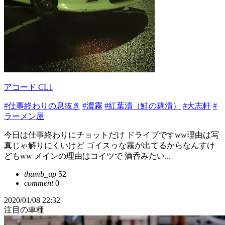
アコード CL1
#仕事終わりの息抜き
#濃霧
#紅葉漬（鮭の麹漬）
#大志軒
#
ラーメン屋
今日は仕事終わりにチョットだけ ドライブですww理由は写
真じゃ解りにくいけど ゴイスゥな霧が出てるからなんすけ
どもww メインの理由はコイツで 酒呑みたい...
thumb_up
52
comment
0
2020/01/08 22:32
注目の車種