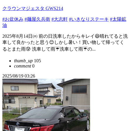
クラウンマジェスタ GWS214
#お盆休み
#麺屋久兵衛
#大志軒
#いきなりステーキ
#太陽鉱
油
2025年8月14日㈭ 前の日洗車したからキレイ😄晴れてると洗
車して良かったと思う😊しかし暑い！買い物して帰ってく
るとまた雨😰 洗車して雨☔洗車して雨☔の...
thumb_up
105
comment
0
2025/08/19 03:26