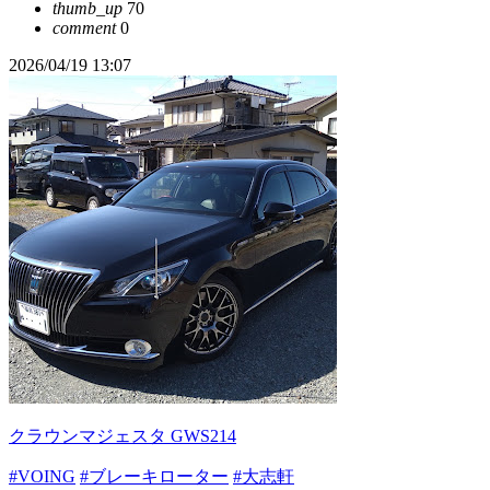
thumb_up
70
comment
0
2026/04/19 13:07
クラウンマジェスタ GWS214
#VOING
#ブレーキローター
#大志軒