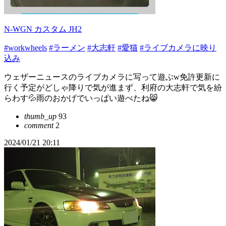
N-WGN カスタム JH2
#workwheels
#ラーメン
#大志軒
#愛猫
#ライブカメラに映り
込み
ウェザーニュースのライブカメラに写って遊ぶw免許更新に
行く予定がどしゃ降りで気が進まず、利府の大志軒で気を紛
らわす💦雨のおかげでいっぱい遊べたね😸
thumb_up
93
comment
2
2024/01/21 20:11