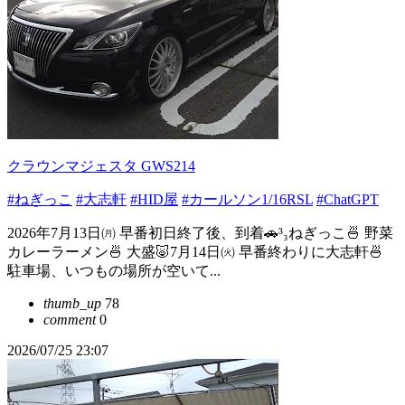
クラウンマジェスタ GWS214
#ねぎっこ
#大志軒
#HID屋
#カールソン1/16RSL
#ChatGPT
2026年7月13日㈪ 早番初日終了後、到着🚗³₃ねぎっこ🍜 野菜
カレーラーメン🍜 大盛🐷7月14日㈫ 早番終わりに大志軒🍜
駐車場、いつもの場所が空いて...
thumb_up
78
comment
0
2026/07/25 23:07