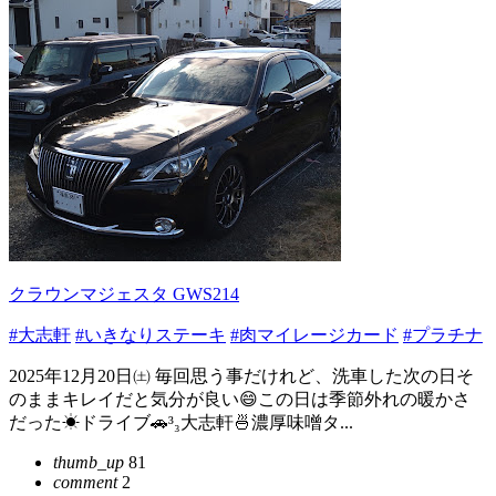
クラウンマジェスタ GWS214
#大志軒
#いきなりステーキ
#肉マイレージカード
#プラチナ
2025年12月20日㈯ 毎回思う事だけれど、洗車した次の日そ
のままキレイだと気分が良い😄この日は季節外れの暖かさ
だった☀ドライブ🚗³₃大志軒🍜濃厚味噌タ...
thumb_up
81
comment
2