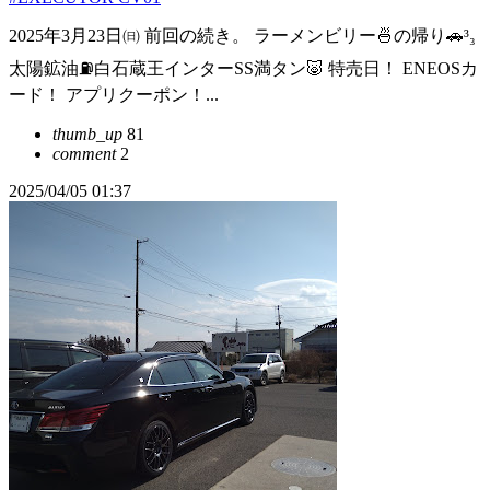
2025年3月23日㈰ 前回の続き。 ラーメンビリー🍜の帰り🚗³₃
太陽鉱油⛽白石蔵王インターSS満タン🐷 特売日！ ENEOSカ
ード！ アプリクーポン！...
thumb_up
81
comment
2
2025/04/05 01:37