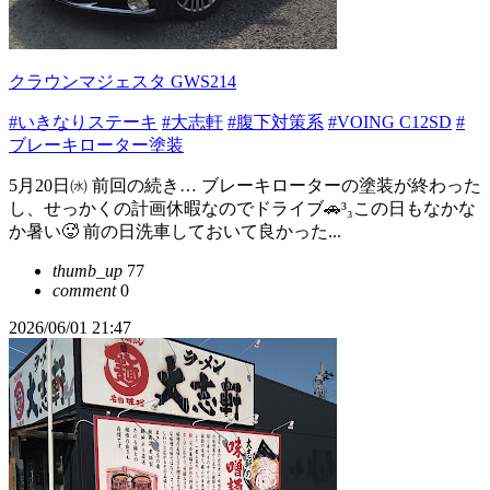
クラウンマジェスタ GWS214
#いきなりステーキ
#大志軒
#腹下対策系
#VOING C12SD
#
ブレーキローター塗装
5月20日㈬ 前回の続き… ブレーキローターの塗装が終わった
し、せっかくの計画休暇なのでドライブ🚗³₃この日もなかな
か暑い🥵 前の日洗車しておいて良かった...
thumb_up
77
comment
0
2026/06/01 21:47