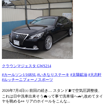
クラウンマジェスタ GWS214
#カールソン1/16RSL
#いきなりステーキ
#太陽鉱油
#大志軒
#ルッチーニブォーノスポーツ
2026年7月4日㈯ 前回の続き… スタンド⛽で空気圧調整後、
これは日中洗車出来そう☁って事で洗車場へ🚗³₃改めてタイ
ヤを眺める👀 リアのホイールをこんな...