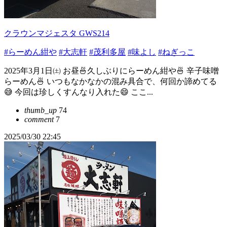
クラウンマジェスタ GWS214
#らーめん紺や
#大志軒
#茂利多屋
#味よし
#ねぎっこ
2025年3月1日㈯ お昼🍜久しぶりにらーめん紺や🍜 辛子味噌
らーめん🍜 いつもなかなかの混み具合で、何回か諦めてる
😅 今回は珍しくすんなり入れた😄 ここ...
thumb_up
74
comment
7
2025/03/30 22:45