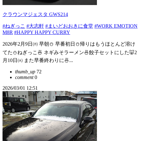
クラウンマジェスタ GWS214
#ねぎっこ
#大志軒
#まいどおおきに食堂
#WORK EMOTION
M8R
#HAPPY HAPPY CURRY
2026年2月9日㈪ 早朝⛄️ 早番初日⛄️帰りはもうほとんど溶け
てた⛄️ねぎっこ🍜 ネギみそラーメン🍜餃子セットにした🐷2
月10日㈫ また早番終わりに🍜...
thumb_up
72
comment
0
2026/03/01 12:51