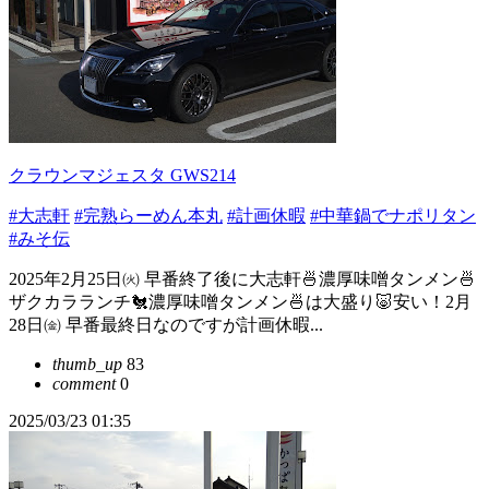
クラウンマジェスタ GWS214
#大志軒
#完熟らーめん本丸
#計画休暇
#中華鍋でナポリタン
#みそ伝
2025年2月25日㈫ 早番終了後に大志軒🍜濃厚味噌タンメン🍜
ザクカラランチ🐔濃厚味噌タンメン🍜は大盛り🐷安い！2月
28日㈮ 早番最終日なのですが計画休暇...
thumb_up
83
comment
0
2025/03/23 01:35