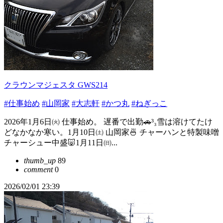
クラウンマジェスタ GWS214
#仕事始め
#山岡家
#大志軒
#かつ丸
#ねぎっこ
2026年1月6日㈫ 仕事始め。 遅番で出勤🚗³₃雪は溶けてたけ
どなかなか寒い。1月10日㈯ 山岡家🍜 チャーハンと特製味噌
チャーシュー中盛🐷1月11日㈰...
thumb_up
89
comment
0
2026/02/01 23:39