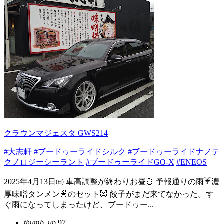
クラウンマジェスタ GWS214
#大志軒
#ブードゥーライドシルク
#ブードゥーライドナノテ
クノロジーシーラント
#ブードゥーライドGO-X
#ENEOS
2025年4月13日㈰ 車高調整が終わりお昼🍜 予報通りの雨☔濃
厚味噌タンメン🍜のセット🐷 餃子がまだ来てなかった。す
ぐ雨になってしまったけど、ブードゥー...
thumb_up
97