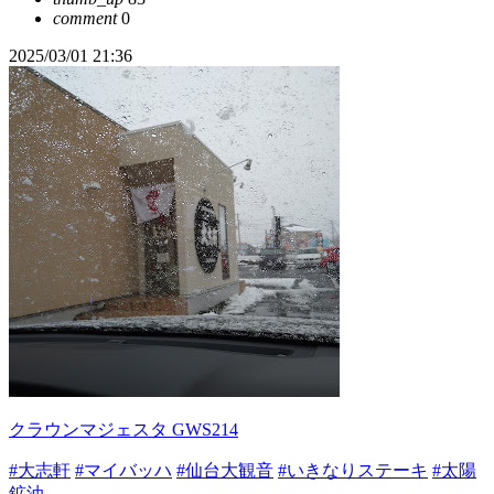
comment
0
2025/03/01 21:36
クラウンマジェスタ GWS214
#大志軒
#マイバッハ
#仙台大観音
#いきなりステーキ
#太陽
鉱油