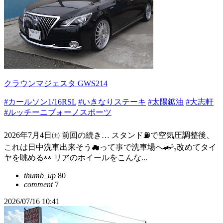
クラウンマジェスタ GWS214
#カールソン1/16RSL
#いきなりステーキ
#太陽鉱油
#大志軒
#ルッチーニブォーノスポーツ
2026年7月4日㈯ 前回の続き… スタンド⛽で空気圧調整後、
これは日中洗車出来そう☁って事で洗車場へ🚗³₃改めてタイ
ヤを眺める👀 リアのホイールをこんな...
thumb_up
80
comment
7
2026/07/16 10:41