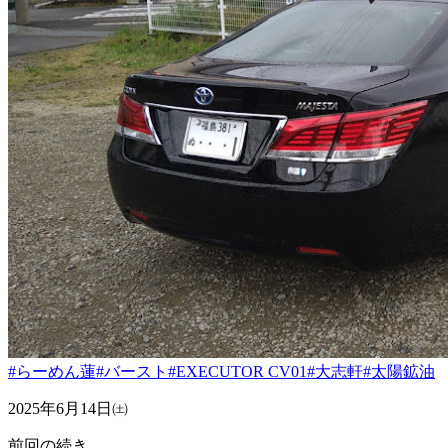
#らーめん蓮
#バースト
#EXECUTOR CV01
#大志軒
#太陽鉱油
2025年6月14日㈯
前回の続き…