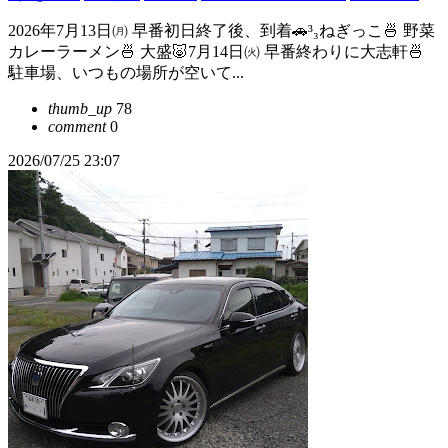
2026年7月13日㈪ 早番初日終了後、到着🚗³₃ねぎっこ🍜 野菜
カレーラーメン🍜 大盛🐷7月14日㈫ 早番終わりに大志軒🍜
駐車場、いつもの場所が空いて...
thumb_up
78
comment
0
2026/07/25 23:07