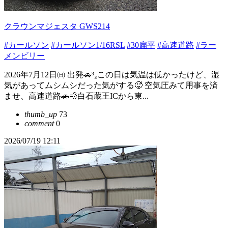
クラウンマジェスタ GWS214
#カールソン
#カールソン1/16RSL
#30扁平
#高速道路
#ラー
メンビリー
2026年7月12日㈰ 出発🚗³₃この日は気温は低かったけど、湿
気があってムシムシだった気がする🥵 空気圧みて用事を済
ませ、高速道路🚗💨白石蔵王ICから東...
thumb_up
73
comment
0
2026/07/19 12:11