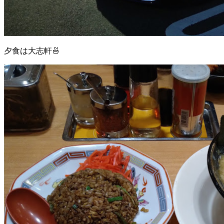
夕食は大志軒🍜