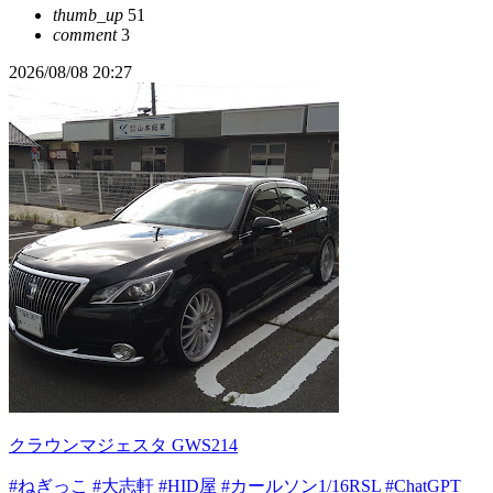
thumb_up
51
comment
3
2026/08/08 20:27
クラウンマジェスタ GWS214
#ねぎっこ
#大志軒
#HID屋
#カールソン1/16RSL
#ChatGPT