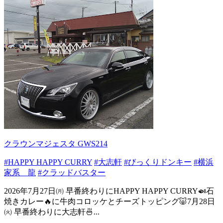
クラウンマジェスタ GWS214
#HAPPY HAPPY CURRY
#大志軒
#びっくりドンキー
#横浜
家系 龍
#クラッドバスター
2026年7月27日㈪ 早番終わりにHAPPY HAPPY CURRY🍛石
焼きカレー🔥に牛肉コロッケとチーズトッピング🐷7月28日
㈫ 早番終わりに大志軒🍜...