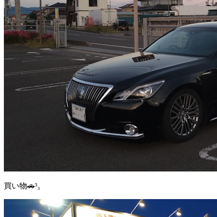
買い物🚗³₃