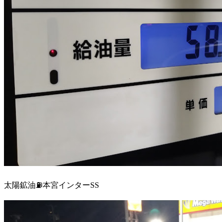
太陽鉱油⛽本宮インターSS