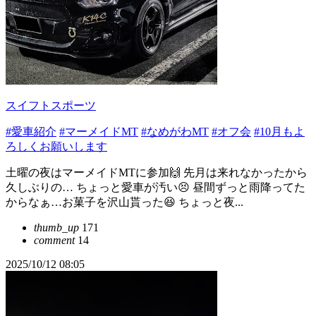
スイフトスポーツ
#愛車紹介
#マーメイドMT
#なめがわMT
#オフ会
#10月もよ
ろしくお願いします
土曜の夜はマーメイドMTに参加🙌 先月は来れなかったから
久しぶりの… ちょっと愛車が汚い😣 昼間ずっと雨降ってた
からなぁ…お菓子を沢山貰った😆 ちょっと夜...
thumb_up
171
comment
14
2025/10/12 08:05