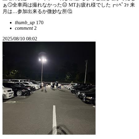
ぁ🙄全車両は撮れなかった😑 MTお疲れ様でした┏○ﾍﾟｺｯ 来
月は…参加出来るか微妙な所🤔
thumb_up
170
comment
2
2025/08/10 08:02