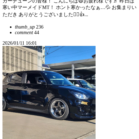
カーチューンの皆様！ こんにちは😃お疲れ様です♬ 昨日は
寒い中マーメイドMT！ ホント寒かったなぁ…💦 お集まりい
ただき ありがとうございました🙇‍♂️👍...
thumb_up
236
comment
44
2026/01/11 16:01