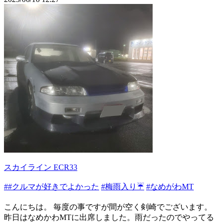
スカイライン ECR33
##クルマが好きでよかった
#梅雨入り☔
#なめがわMT
こんにちは。 毎度の事ですが間が空く剣崎でございます。
昨日はなめかわMTに出席しました。雨だったのでやってる