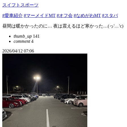
スイフトスポーツ
#愛車紹介
#マーメイドMT
#オフ会
#なめがわMT
#スタバ
昼間は暖かかったのに… 夜は震えるほど寒かった…(っ'﹏'c)
thumb_up
141
comment
4
2026/04/12 07:06