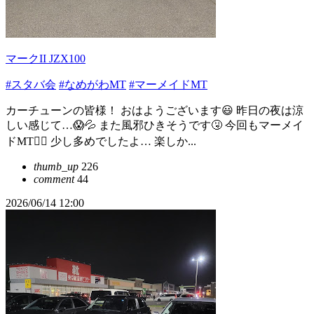
マークII JZX100
#スタバ会
#なめがわMT
#マーメイドMT
カーチューンの皆様！ おはようございます😃 昨日の夜は涼
しい感じて…😱💦 また風邪ひきそうです🤧 今回もマーメイ
ドMT🧜‍♀️ 少し多めでしたよ… 楽しか...
thumb_up
226
comment
44
2026/06/14 12:00