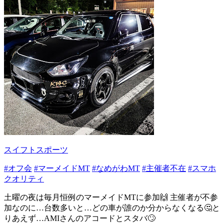
スイフトスポーツ
#オフ会
#マーメイドMT
#なめがわMT
#主催者不在
#スマホ
クオリティ
土曜の夜は毎月恒例のマーメイドMTに参加🙌 主催者が不参
加なのに…台数多いと…どの車が誰のか分からなくなる🤔と
りあえず…AMIさんのアコードとスタバ🙄