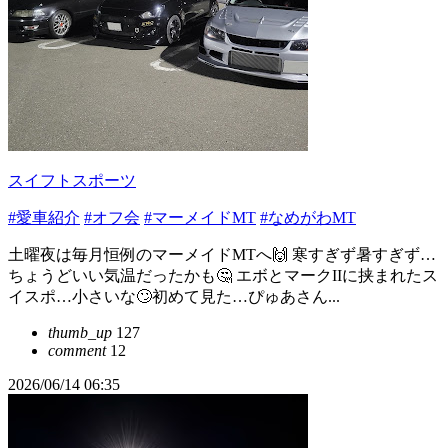
スイフトスポーツ
#愛車紹介
#オフ会
#マーメイドMT
#なめがわMT
土曜夜は毎月恒例のマーメイドMTへ🙌 寒すぎず暑すぎず…
ちょうどいい気温だったかも🤔 エボとマークIIに挟まれたス
イスポ…小さいな🙄初めて見た…ぴゅあさん...
thumb_up
127
comment
12
2026/06/14 06:35