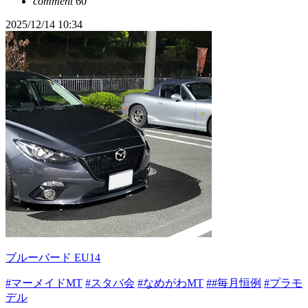
comment
60
2025/12/14 10:34
ブルーバード EU14
#マーメイドMT
#スタバ会
#なめがわMT
##毎月恒例
#プラモ
デル