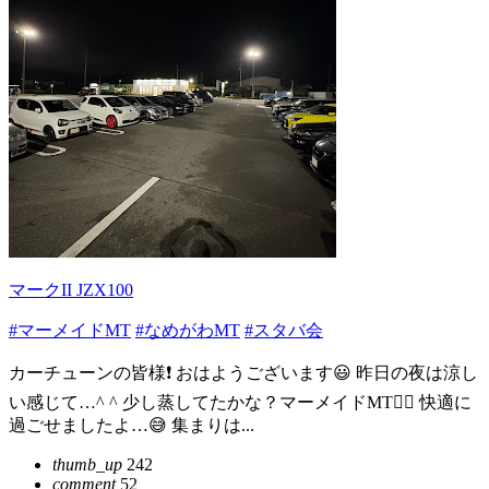
マークII JZX100
#マーメイドMT
#なめがわMT
#スタバ会
カーチューンの皆様❗️ おはようございます😃 昨日の夜は涼し
い感じて…^ ^ 少し蒸してたかな？マーメイドMT🧜‍♀️ 快適に
過ごせましたよ…😅 集まりは...
thumb_up
242
comment
52