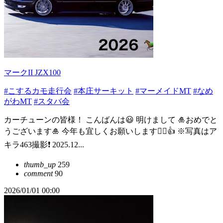
マークII JZX100
#こするカモ走行会
#本庄サーキット
#マーメイドMT
#なめ
がわMT
#スタバ会
カーチューンの皆様！ こんばんは😃 明けまして 🎍おめでと
うございます🎍 今年も宜しくお願いします🙇‍♂️👍 ※写真はア
キラ463撮影❗️ 2025.12...
thumb_up
259
comment
90
2026/01/01 00:00