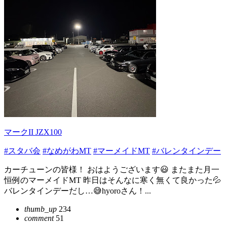
マークII JZX100
#スタバ会
#なめがわMT
#マーメイドMT
#バレンタインデー
カーチューンの皆様！ おはようございます😃 またまた月一
恒例のマーメイドMT 昨日はそんなに寒く無くて良かった💦
バレンタインデーだし…😅hyoroさん！...
thumb_up
234
comment
51