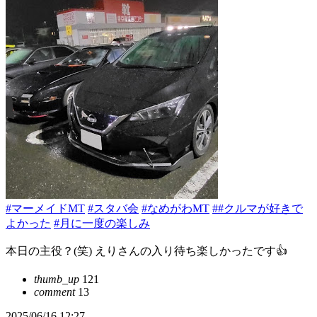
#マーメイドMT
#スタバ会
#なめがわMT
##クルマが好きで
よかった
#月に一度の楽しみ
本日の主役？(笑) えりさんの入り待ち楽しかったです👍
thumb_up
121
comment
13
2025/06/16 12:27