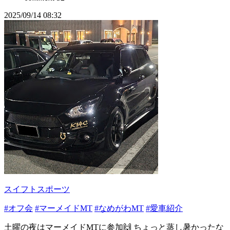
2025/09/14 08:32
スイフトスポーツ
#オフ会
#マーメイドMT
#なめがわMT
#愛車紹介
土曜の夜はマーメイドMTに参加🙌 ちょっと蒸し暑かったな