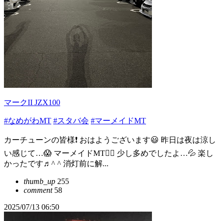
マークII JZX100
#なめがわMT
#スタバ会
#マーメイドMT
カーチューンの皆様❗️ おはようございます😃 昨日は夜は涼し
い感じて…😱 マーメイドMT🧜‍♀️ 少し多めでしたよ…💦 楽し
かったです♬^ ^ 消灯前に解...
thumb_up
255
comment
58
2025/07/13 06:50