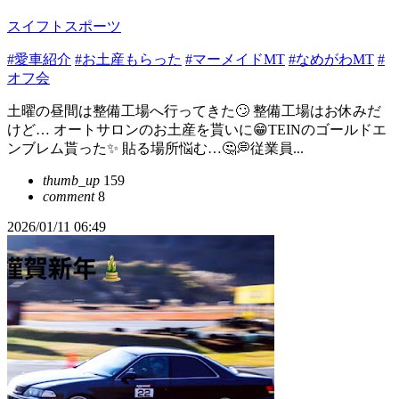
スイフトスポーツ
#愛車紹介
#お土産もらった
#マーメイドMT
#なめがわMT
#
オフ会
土曜の昼間は整備工場へ行ってきた🙄 整備工場はお休みだ
けど… オートサロンのお土産を貰いに😁TEINのゴールドエ
ンブレム貰った✨ 貼る場所悩む…🤔💭従業員...
thumb_up
159
comment
8
2026/01/11 06:49