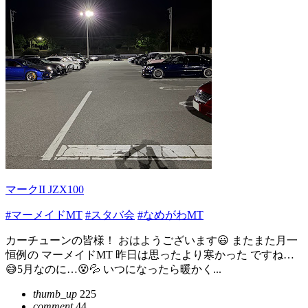
マークII JZX100
#マーメイドMT
#スタバ会
#なめがわMT
カーチューンの皆様！ おはようございます😃 またまた月一
恒例の マーメイドMT 昨日は思ったより寒かった ですね…
😅5月なのに…😵💦 いつになったら暖かく...
thumb_up
225
comment
44