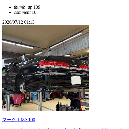
thumb_up
139
comment
16
2026/07/12 01:13
マークII JZX100