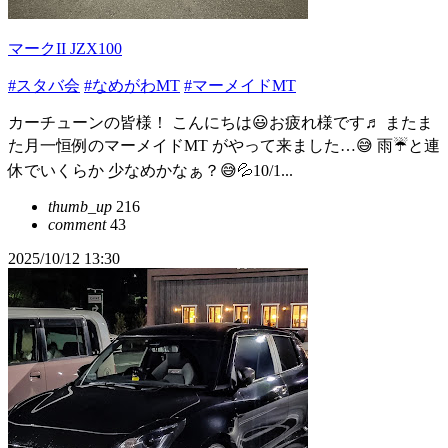
マークII JZX100
#スタバ会
#なめがわMT
#マーメイドMT
カーチューンの皆様！ こんにちは😃お疲れ様です♬ またま
た月一恒例のマーメイドMT がやって来ました…😅 雨☔と連
休でいくらか 少なめかなぁ？😅💦10/1...
thumb_up
216
comment
43
2025/10/12 13:30