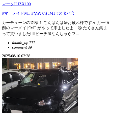
マークII JZX100
#マーメイドMT
#なめがわMT
#スタバ会
カーチューンの皆様！ こんばんは😃お疲れ様です♬ 月一恒
例のマーメイドMT がやって来ましたよ…😅 たくさん集ま
って貰いました🙇‍♂️ピーチ🍑なんちゃらフ...
thumb_up
232
comment
39
2025/08/10 02:28