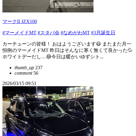
マークII JZX100
#マーメイドMT
#スタバ会
#なめがわMT
#3月誕生日
カーチューンの皆様！ おはようございます😃 またまた月一
恒例のマーメイドMT 昨日はそんなに寒く無くて良かった💦
ホワイトデーだし…😅今日は暖かいゆずシト...
thumb_up
237
comment
56
2026/03/15 09:51