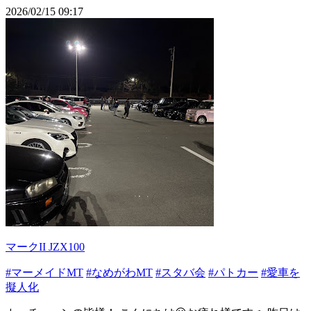
2026/02/15 09:17
マークII JZX100
#マーメイドMT
#なめがわMT
#スタバ会
#パトカー
#愛車を
擬人化