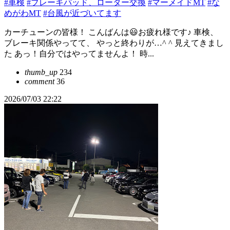
#車検
#ブレーキパッド、ローター交換
#マーメイドMT
#な
めがわMT
#台風が近づいてます
カーチューンの皆様！ こんばんは😃お疲れ様です♪ 車検、
ブレーキ関係やってて、 やっと終わりが…^ ^ 見えてきまし
た あっ！自分ではやってませんよ！ 時...
thumb_up
234
comment
36
2026/07/03 22:22