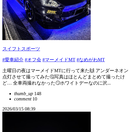
スイフトスポーツ
#愛車紹介
#オフ会
#マーメイドMT
#なめがわMT
土曜日の夜はマーメイドMTに行って来た🙌 アンダーネオン
点灯させて撮ってみた🤔写真はほとんどまとめて撮ったけ
ど… 全車両撮れなかった🙄ホワイトデーなのに沢...
thumb_up
148
comment
10
2026/03/15 08:39