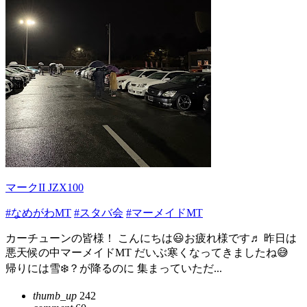
マークII JZX100
#なめがわMT
#スタバ会
#マーメイドMT
カーチューンの皆様！ こんにちは😃お疲れ様です♬ 昨日は
悪天候の中マーメイドMT だいぶ寒くなってきましたね😅
帰りには雪❄️？が降るのに 集まっていただ...
thumb_up
242