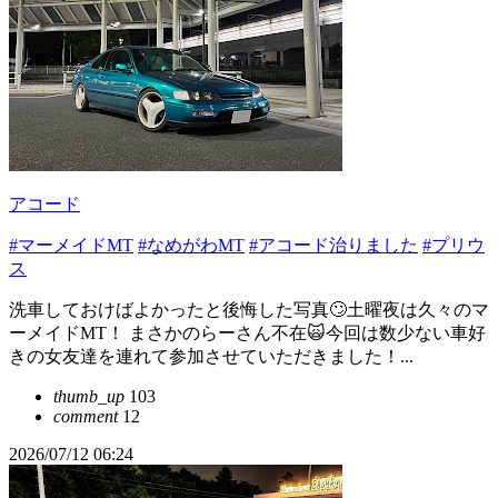
アコード
#マーメイドMT
#なめがわMT
#アコード治りました
#プリウ
ス
洗車しておけばよかったと後悔した写真🙄土曜夜は久々のマ
ーメイドMT！ まさかのらーさん不在🙀今回は数少ない車好
きの女友達を連れて参加させていただきました！...
thumb_up
103
comment
12
2026/07/12 06:24