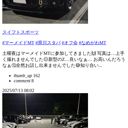
スイフトスポーツ
#マーメイドMT
#滑川スタバ
#オフ会
#なめがわMT
土曜夜はマーメイドMTに参加してきました🙌 写真は…上手
く撮れませんでした😑新型のZ…良いなぁ… お高いんだろう
なぁ🤔全然お話し出来ませんでした😅知り合い...
thumb_up
162
comment
8
2025/07/13 08:02