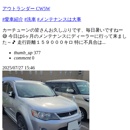
アウトランダー CW5W
#愛車紹介
#洗車
#メンテナンスは大事
カーチューンの皆さんお久しぶりです、毎日暑いですねー
😅 今日は6ヶ月のメンテナンスにディーラーに行って来まし
た～🎵 走行距離１５９０００キロ 特に不具合は...
thumb_up
377
comment
0
2025/07/27 15:46