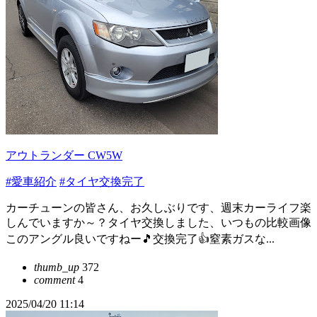
アウトランダー CW5W
#愛車紹介
#タイヤ交換完了
カーチューンの皆さん、お久しぶりです、週末カーライフ楽
しんでいますか～？タイヤ交換しました、いつもの比較画像
このアングル良いですねー🎵交換完了👍窒素ガスな...
thumb_up
372
comment
4
2025/04/20 11:14