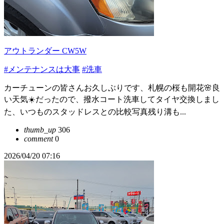
アウトランダー CW5W
#メンテナンスは大事
#洗車
カーチューンの皆さんお久しぶりです、札幌の桜も開花🌸良
い天気☀️だったので、撥水コート洗車してタイヤ交換しまし
た、いつものスタッドレスとの比較写真残り溝も...
thumb_up
306
comment
0
2026/04/20 07:16