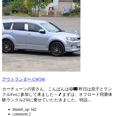
アウトランダー CW5W
カーチューンの皆さん、こんばんは😃🌃 昨日は息子とラン
クルFesに参加して来ました～🎵まずは、オフロード同乗体
験ランクル250に乗せていただきました。特設...
thumb_up
342
comment
2