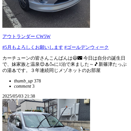
アウトランダー CW5W
#5月もよろしくお願いします
#ゴールデンウィーク
カーチューンの皆さんこんばんは😃🌃 今日は自分の誕生日
で、妹家族と温泉😌♨🍶に1泊で来ました～🎵新篠津たっぷ
の湯♨です。３年連続同じメゾネットのお部屋
thumb_up
378
comment
3
2025/05/03 21:38