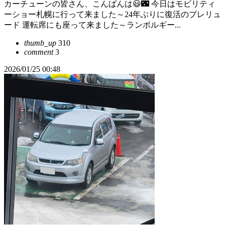
カーチューンの皆さん、こんばんは😃🌃 今日はモビリティ
ーショー札幌に行って来ました～24年ぶりに復活のプレリュ
ード 運転席にも座って来ました～ランボルギー...
thumb_up
310
comment
3
2026/01/25 00:48