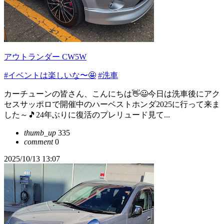
アウトランダー CW5W
#イベントは楽しいな〜🤩
#洗車
カーチューンの皆さん、こんにちは👋😃今日は洗車後にアク
セスサッポロで開催中のハーベストホンダ2025に行って来ま
した～🎵24年ぶりに復活のプレリュード見て...
thumb_up
335
comment
0
2025/10/13 13:07