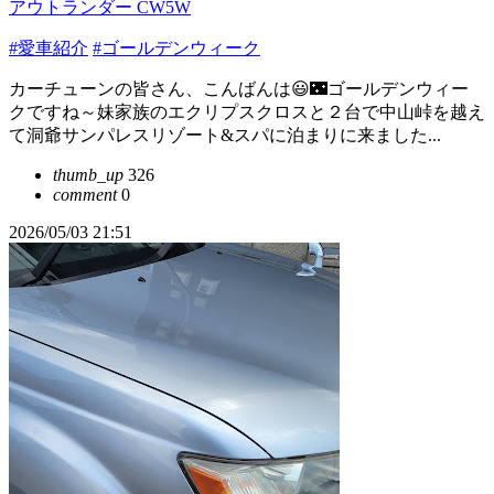
アウトランダー CW5W
#愛車紹介
#ゴールデンウィーク
カーチューンの皆さん、こんばんは😃🌃ゴールデンウィー
クですね～妹家族のエクリプスクロスと２台で中山峠を越え
て洞爺サンパレスリゾート&スパに泊まりに来ました...
thumb_up
326
comment
0
2026/05/03 21:51