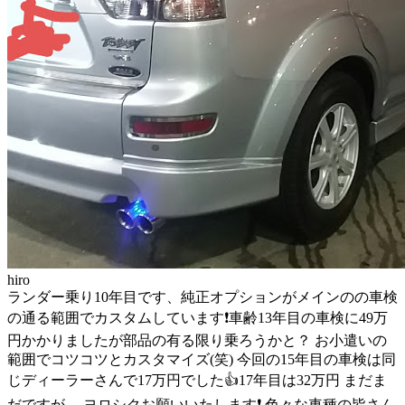
hiro
ランダー乗り10年目です、純正オプションがメインのの車検
の通る範囲でカスタムしています❗車齢13年目の車検に49万
円かかりましたが部品の有る限り乗ろうかと？ お小遣いの
範囲でコツコツとカスタマイズ(笑) 今回の15年目の車検は同
じディーラーさんで17万円でした👍17年目は32万円 まだま
だですが、 ヨロシクお願いいたします❗ 色々な車種の皆さん