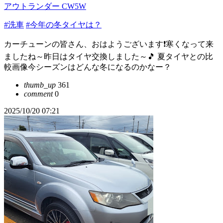
アウトランダー CW5W
#洗車
#今年の冬タイヤは？
カーチューンの皆さん、おはようございます❗寒くなって来
ましたね～昨日はタイヤ交換しました～🎵 夏タイヤとの比
較画像今シーズンはどんな冬になるのかなー？
thumb_up
361
comment
0
2025/10/20 07:21