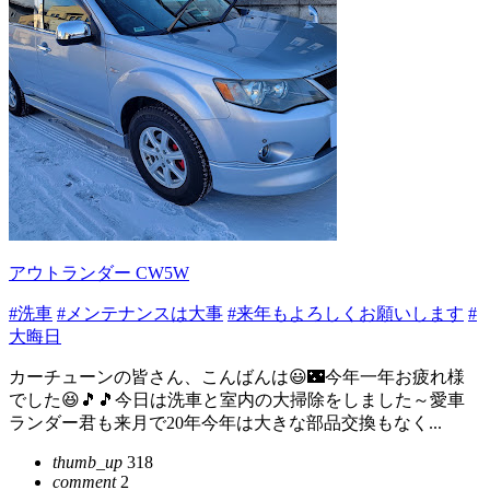
アウトランダー CW5W
#洗車
#メンテナンスは大事
#来年もよろしくお願いします
#
大晦日
カーチューンの皆さん、こんばんは😃🌃今年一年お疲れ様
でした😆🎵🎵今日は洗車と室内の大掃除をしました～愛車
ランダー君も来月で20年今年は大きな部品交換もなく...
thumb_up
318
comment
2