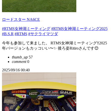
ロードスター NA6CE
#RTMS女神湖ミーティング
#RTMS女神湖ミーティング2025
#B.S.R
#RTMS
#サクライマツダ
今年も参加して来ました。 RTMS女神湖ミーティング‼️2025
年バージョンもカッコいい〜✨ 後ろ姿Ritiroさんです😊
thumb_up
57
comment
0
2025/09/16 00:40