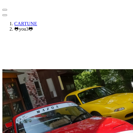
CARTUNE
🐸you3🐸