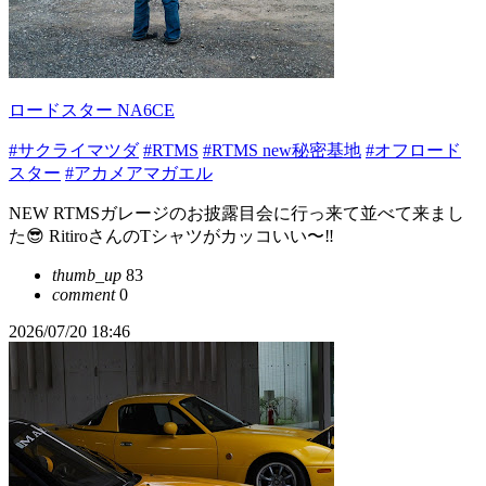
ロードスター NA6CE
#サクライマツダ
#RTMS
#RTMS new秘密基地
#オフロード
スター
#アカメアマガエル
NEW RTMSガレージのお披露目会に行っ来て並べて来まし
た😎 RitiroさんのTシャツがカッコいい〜‼️
thumb_up
83
comment
0
2026/07/20 18:46