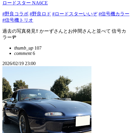
ロードスター NA6CE
#野良コラボ
#野良ロド
#ロードスターいいぞ
#信号機カラー
#信号機トリオ
過去の写真発見‼️ かーずさんとお仲間さんと並べて 信号カ
ラー🚥
thumb_up
107
comment
6
2026/02/19 23:00