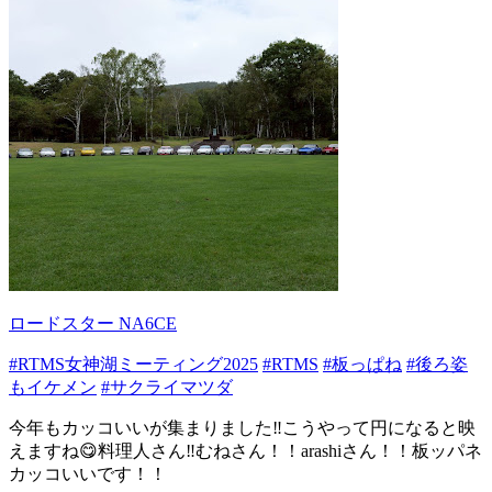
ロードスター NA6CE
#RTMS女神湖ミーティング2025
#RTMS
#板っぱね
#後ろ姿
もイケメン
#サクライマツダ
今年もカッコいいが集まりました‼️こうやって円になると映
えますね😋料理人さん‼️むねさん！！arashiさん！！板ッパネ
カッコいいです！！