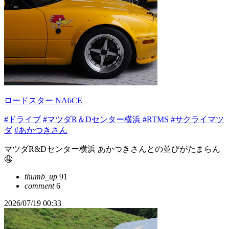
ロードスター NA6CE
#ドライブ
#マツダR＆Dセンター横浜
#RTMS
#サクライマツ
ダ
#あかつきさん
マツダR&Dセンター横浜 あかつきさんとの並びがたまらん
🤤
thumb_up
91
comment
6
2026/07/19 00:33