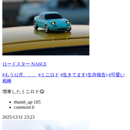
ロードスター NA6CE
#もう12月、、、
#ミニロド
#生きてます(生存報告)
#可愛い
相棒
増車したミニロド😋
thumb_up
105
comment
0
2025/12/11 23:23