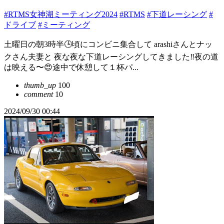
#RTMS女神湖ミーティング2024
#RTMS
#下道レーシング
#
ドライブ
#ミーティング
土曜日の朝3時半🕒️頃にコンビニ集合して arashiさんとナッ
クさん夫妻と 夜な夜な下道レーシングしてきました‼️夜の道
は映える〜😍途中で休憩して１杯パ...
thumb_up
100
comment
10
2024/09/30 00:44