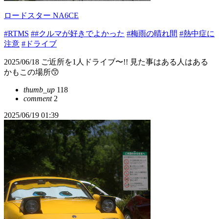
ロードスター NA6CE
#RTMS
##クルマが好きでよかった
#梅雨の晴れ間
#熱中症に
注意
#ドライブ
2025/06/18 ご近所を1人ドライブ〜!! 見た事はある人はある
かもこの場所😙
thumb_up
118
comment
2
2025/06/19 01:39