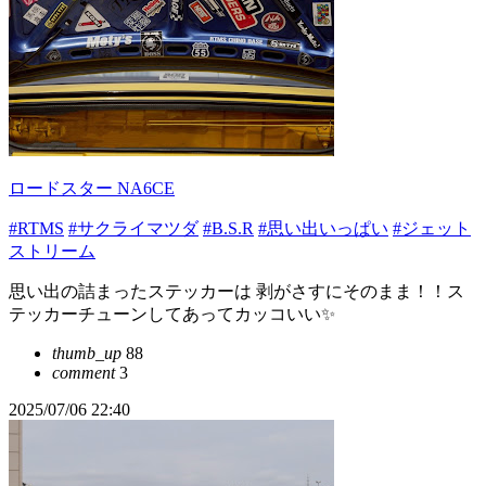
ロードスター NA6CE
#RTMS
#サクライマツダ
#B.S.R
#思い出いっぱい
#ジェット
ストリーム
思い出の詰まったステッカーは 剥がさすにそのまま！！ス
テッカーチューンしてあってカッコいい✨
thumb_up
88
comment
3
2025/07/06 22:40