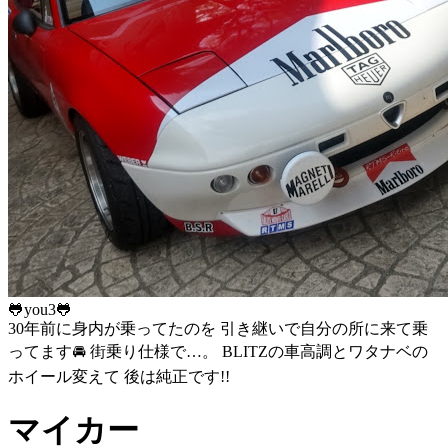
🐸you3🐸
30年前に身内が乗ってたのを 引き継いで自分の所に来て乗
ってます🚘 街乗り仕様で…。 BLITZの車高調とワタナベの
ホイール変えて 後は純正です!!
マイカー