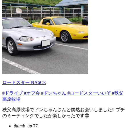
ロードスター NA6CE
#ドライブ
#オフ会
#ドンちゃん
#ロードスターいいぞ
#秩父
高原牧場
秩父高原牧場でドンちゃんさんと偶然お会いしました‼️ プチ
のミーティングでしたが楽しかったです😎
thumb_up
77