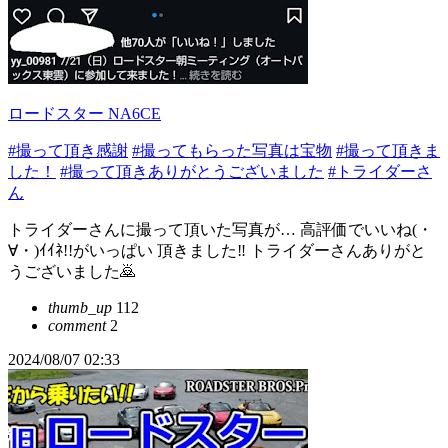
ロードスター NA6CE
#撮って頂き感謝
#撮ってもらった写真は宝物
#撮って頂きま
した！
#撮って頂きありがとうございました
#トライダーさ
ん
トライダーさんに撮って頂いた写真が… 高評価でいいね(・
∀・)ｲｲﾈ!!がいっぱい 頂きました‼️ トライダーさんありがと
うございました🙇
thumb_up
112
comment
2
2024/08/07 02:33