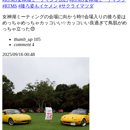
#RTMS
#後ろ姿もイケメン
#サクライマツダ
女神湖ミーティングの会場に向かう時!!会場入りの後ろ姿は
めっちゃめっちゃカッコいい✨カッコいい良過ぎて鳥肌がめ
っちゃ立った😍
thumb_up
105
comment
4
2025/09/16 00:48