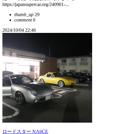
https://japansupercar.org/240901-...
thumb_up
29
comment
0
2024/10/04 22:46
ロードスター NA6CE