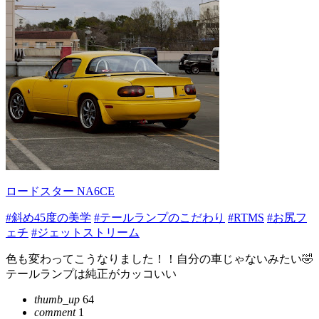
ロードスター NA6CE
#斜め45度の美学
#テールランプのこだわり
#RTMS
#お尻フ
ェチ
#ジェットストリーム
色も変わってこうなりました！！自分の車じゃないみたい🤣
テールランプは純正がカッコいい
thumb_up
64
comment
1