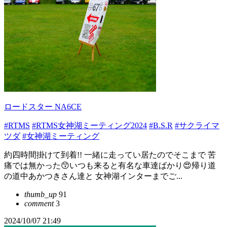
ロードスター NA6CE
#RTMS
#RTMS女神湖ミーティング2024
#B.S.R
#サクライマ
ツダ
#女神湖ミーティング
約四時間掛けて到着!! 一緒に走ってい居たのでそこまで 苦
痛では無かった😙いつも来ると有名な車達ばかり😍帰り道
の道中あかつきさん達と 女神湖インターまでご...
thumb_up
91
comment
3
2024/10/07 21:49