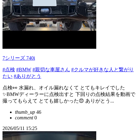
7シリーズ 740i
#点検
#BMW
#親切な車屋さん
#クルマが好きな人と繋がり
たい
#ありがとう
点検👀 水漏れ、オイル漏れなくて とてもキレイでした
✨BMWディーラーに点検出すと 下回りの点検結果を動画で
撮ってもらえて とても嬉しかった😍 ありがとう...
thumb_up
46
comment
0
2026/05/11 15:25