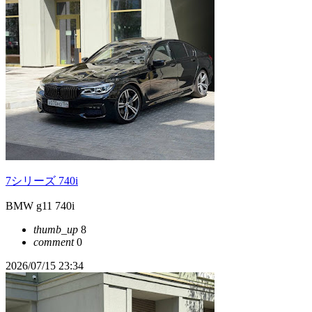
7シリーズ 740i
BMW g11 740i
thumb_up
8
comment
0
2026/07/15 23:34