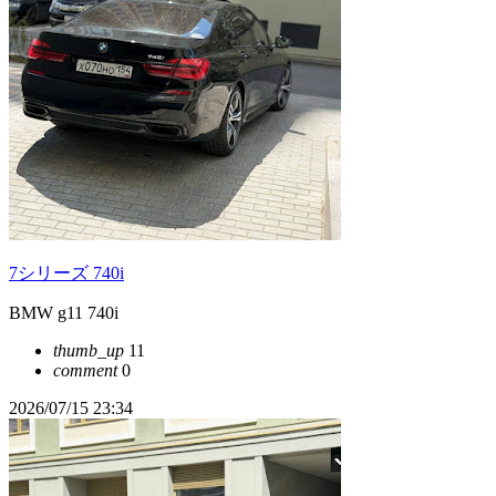
7シリーズ 740i
BMW g11 740i
thumb_up
11
comment
0
2026/07/15 23:34