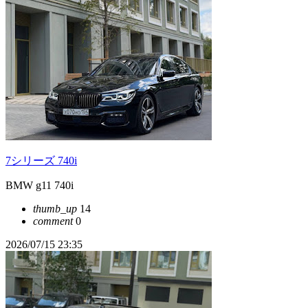
7シリーズ 740i
BMW g11 740i
thumb_up
14
comment
0
2026/07/15 23:35