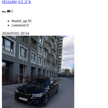
#DA64W
#スズキ
🏎️🚐🀄️
thumb_up
81
comment
0
2026/05/02 20:54