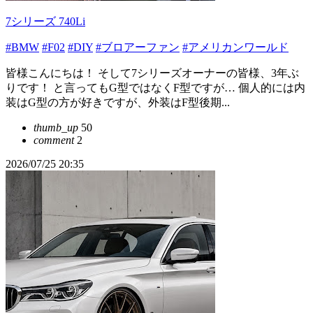
7シリーズ 740Li
#BMW
#F02
#DIY
#ブロアーファン
#アメリカンワールド
皆様こんにちは！ そして7シリーズオーナーの皆様、3年ぶ
りです！ と言ってもG型ではなくF型ですが… 個人的には内
装はG型の方が好きですが、外装はF型後期...
thumb_up
50
comment
2
2026/07/25 20:35