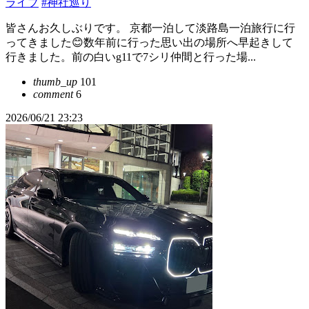
ライブ
#神社巡り
皆さんお久しぶりです。 京都一泊して淡路島一泊旅行に行
ってきました😊数年前に行った思い出の場所へ早起きして
行きました。前の白いg11で7シリ仲間と行った場...
thumb_up
101
comment
6
2026/06/21 23:23