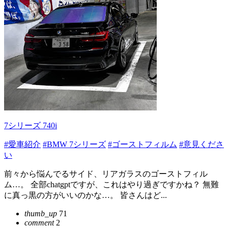
7シリーズ 740i
#愛車紹介
#BMW 7シリーズ
#ゴーストフィルム
#意見くださ
い
前々から悩んでるサイド、リアガラスのゴーストフィル
ム…。 全部chatgptですが、これはやり過ぎですかね？ 無難
に真っ黒の方がいいのかな…。 皆さんはど...
thumb_up
71
comment
2