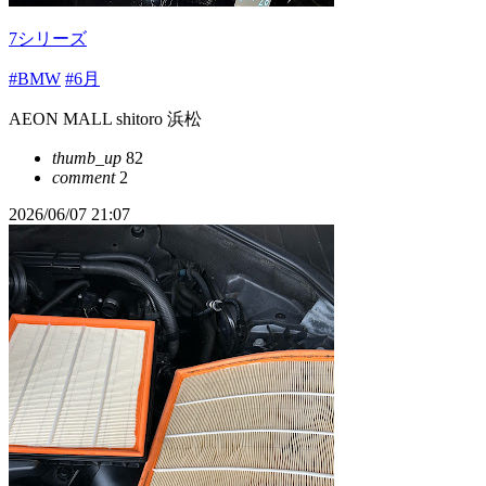
7シリーズ
#BMW
#6月
AEON MALL shitoro 浜松
thumb_up
82
comment
2
2026/06/07 21:07