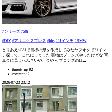
7シリーズ 750i
#DIY
#アリエクスプレス
#bbs
#21インチ
#BMW
とりあえずAIで目標の形を作成してみたヤフオクで21イン
チ探して、これにしました 実物はブロンズやったけどな 写
真金に見えへん？いや、金やろ ブロンズのほ...
thumb_up
92
comment
2
2026/07/23 23:12