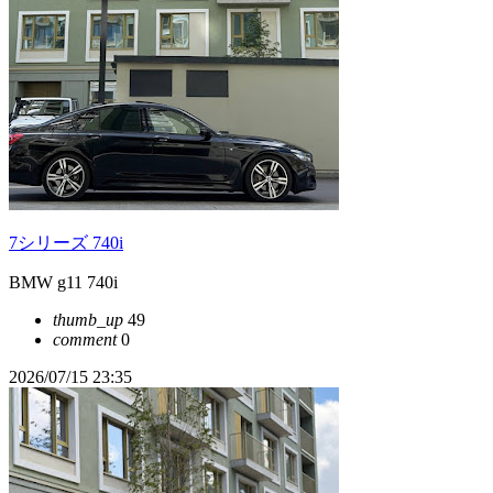
7シリーズ 740i
BMW g11 740i
thumb_up
49
comment
0
2026/07/15 23:35