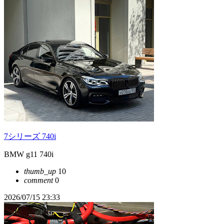
7シリーズ 740i
BMW g11 740i
thumb_up
10
comment
0
2026/07/15 23:33