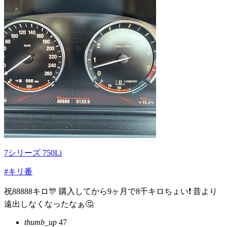
7シリーズ 750Li
#キリ番
祝88888キロ🎊 購入してから9ヶ月で8千キロちょい❗️ 昔より
遠出しなくなったなぁ🤔
thumb_up
47