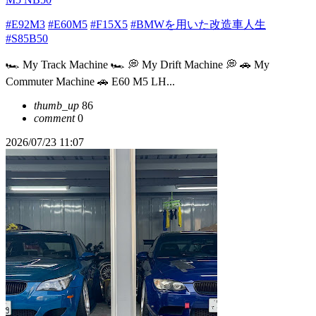
#E92M3
#E60M5
#F15X5
#BMWを用いた改造車人生
#S85B50
⁡🏎 My Track Machine 🏎 💭 My Drift Machine 💭 ⁡🚗 My
Commuter Machine 🚗 E60 M5 LH...
thumb_up
86
comment
0
2026/07/23 11:07