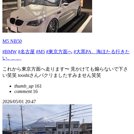
M5 NB50
#BMW
#名古屋
#M5
#東京方面へ
#大黒PA、海ほたる行きた
い、、、
これから東京方面へ走ります〜 見かけても煽らないで下さ
い笑笑 tooshiさんパクリましたすみません笑笑
thumb_up
161
comment
16
2026/05/01 20:47