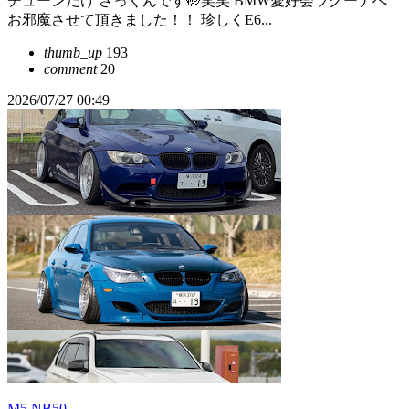
チューンだけ さっくんです🤭笑笑 BMW愛好会ラグーナへ
お邪魔させて頂きました！！ 珍しくE6...
thumb_up
193
comment
20
2026/07/27 00:49
M5 NB50