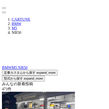
CARTUNE
BMW
M5
NB50
BMW
M5 NB50
定番カスタムから探す
expand_more
型式から探す
expand_more
みんなの新着投稿
471
件