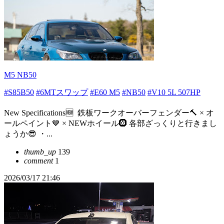
M5 NB50
#S85B50
#6MTスワップ
#E60 M5
#NB50
#V10 5L 507HP
New Specifications🆕 ⁡ 鉄板ワークオーバーフェンダー🔨 × オ
ールペイント💙 × NEWホイール🛞 各部ざっくりと行きまし
ょうか😎 ・...
thumb_up
139
comment
1
2026/03/17 21:46