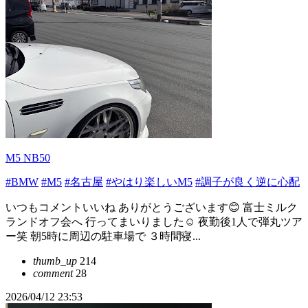
M5 NB50
#BMW
#M5
#名古屋
#やはり楽しいM5
#調子が良く逆に心配
いつもコメントいいね ありがとうございます😊 富士ミルク
ランドオフ会へ 行ってまいりました☺️ 夜勤後1人で弾丸ツア
ー笑 朝5時に周辺の駐車場で ３時間寝...
thumb_up
214
comment
28
2026/04/12 23:53