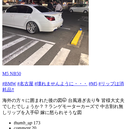
M5 NB50
#BMW
#名古屋
#壊れませんように・・・
#M5
#リップは消
耗品‼️
海外の方々に囲まれた後の図🤭 台風過ぎ去り🌀 皆様大丈夫
でしたでしょうか？？ランゲモーターカーズで 中古割れ無
しリップを入手🤭 嫁に怒られそうな図
thumb_up
173
comment
20