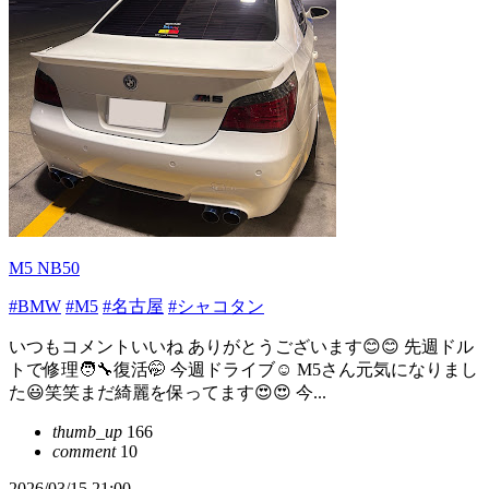
M5 NB50
#BMW
#M5
#名古屋
#シャコタン
いつもコメントいいね ありがとうございます😊😊 先週ドル
トで修理🧑‍🔧復活🤭 今週ドライブ☺️ M5さん元気になりまし
た😃笑笑まだ綺麗を保ってます😍😍 今...
thumb_up
166
comment
10
2026/03/15 21:00