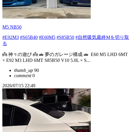
M5 NB50
#E92M3
#S65B40
#E60M5
#S85B50
#自然吸気最終Mを切り取
る
⁡👼 神々の遊び 👼 🚗 夢のガレージ構成 🚗 ⁡ E60 M5 LHD 6MT
× E92 M3 LHD 6MT S85B50 V10 5.0L × S...
thumb_up
90
comment
0
2026/07/15 22:49