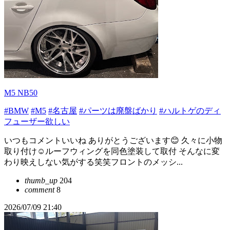
M5 NB50
#BMW
#M5
#名古屋
#パーツは廃盤ばかり
#ハルトゲのディ
フューザー欲しい
いつもコメントいいね ありがとうございます😊 久々に小物
取り付け☺️ルーフウィングを同色塗装して取付 そんなに変
わり映えしない気がする笑笑フロントのメッシ...
thumb_up
204
comment
8
2026/07/09 21:40