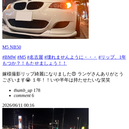
M5 NB50
#BMW
#M5
#名古屋
#壊れませんように・・・
#リップ、1年
もつか？！もたせましょう！！
嫁様撮影リップ綺麗になりました😍 ランゲさんありがとう
ございます😭 １年！！いや半年は持たせたいな笑笑
thumb_up
178
comment
6
2026/06/11 00:16