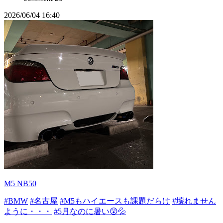
2026/06/04 16:40
M5 NB50
#BMW
#名古屋
#M5もハイエースも課題だらけ
#壊れません
ように・・・
#5月なのに暑い😲💦