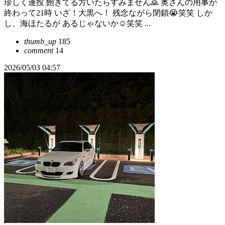
珍しく連投 飽きてる方いたらすみません🙇 奥さんの用事が
終わって21時 いざ！大黒へ！ 残念ながら閉鎖😭笑笑 しか
し、海ほたるが あるじゃないか☺️笑笑 ...
thumb_up
185
comment
14
2026/05/03 04:57