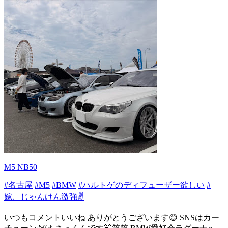
M5 NB50
#名古屋
#M5
#BMW
#ハルトゲのディフューザー欲しい
#
嫁、じゃんけん激強✌️
いつもコメントいいね ありがとうございます😊 SNSはカー