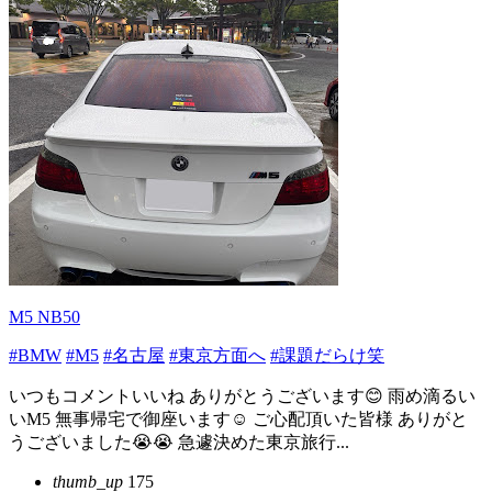
M5 NB50
#BMW
#M5
#名古屋
#東京方面へ
#課題だらけ笑
いつもコメントいいね ありがとうございます😊 雨め滴るい
いM5 無事帰宅で御座います☺️ ご心配頂いた皆様 ありがと
うございました😭😭 急遽決めた東京旅行...
thumb_up
175