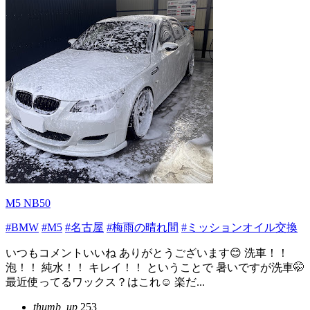
M5 NB50
#BMW
#M5
#名古屋
#梅雨の晴れ間
#ミッションオイル交換
いつもコメントいいね ありがとうございます😊 洗車！！
泡！！ 純水！！ キレイ！！ ということで 暑いですが洗車🤭
最近使ってるワックス？はこれ☺️ 楽だ...
thumb_up
253