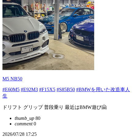
M5 NB50
#E60M5
#E92M3
#F15X5
#S85B50
#BMWを用いた改造車人
生
ドリフト グリップ 普段乗り 最近はBMW遊び🤗
thumb_up
80
comment
0
2026/07/28 17:25