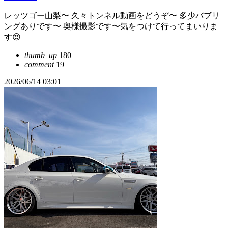
レッツゴー山梨〜 久々トンネル動画をどうぞ〜 多少バブリ
ングありです〜 奥様撮影です〜気をつけて行ってまいりま
す😍
thumb_up
180
comment
19
2026/06/14 03:01