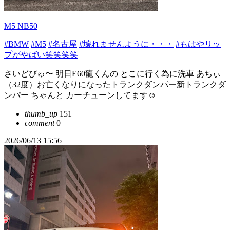
M5 NB50
#BMW
#M5
#名古屋
#壊れませんように・・・
#もはやリッ
プがやばい笑笑笑笑
さいどびゅ〜 明日E60龍くんの とこに行く為に洗車 あちぃ
（32度）お亡くなりになったトランクダンパー新トランクダ
ンパー ちゃんと カーチューンしてます☺️
thumb_up
151
comment
0
2026/06/13 15:56