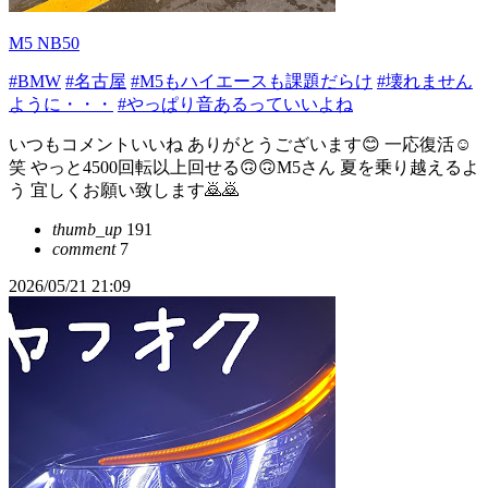
M5 NB50
#BMW
#名古屋
#M5もハイエースも課題だらけ
#壊れません
ように・・・
#やっぱり音あるっていいよね
いつもコメントいいね ありがとうございます😊 一応復活☺️
笑 やっと4500回転以上回せる🙃🙃M5さん 夏を乗り越えるよ
う 宜しくお願い致します🙇🙇
thumb_up
191
comment
7
2026/05/21 21:09