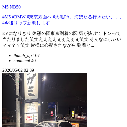
M5 NB50
#M5
#BMW
#東京方面へ
#大黒PA、海ほたる行きたい、、、
#今後リップ新調します
EVになりきり 休憩の図東京到着の図 気が抜けて トンって
当たりました笑笑ええええぇぇえぇぇ笑笑 そんなにぃぃい
ィィ？？笑笑 皆様に心配されながら 到着と...
thumb_up
167
comment
40
2026/05/02 02:39