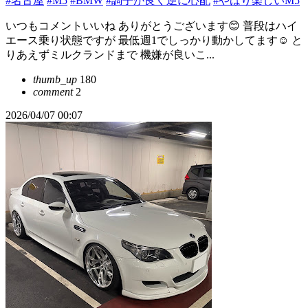
#名古屋
#M5
#BMW
#調子が良く逆に心配
#やはり楽しいM5
いつもコメントいいね ありがとうございます😊 普段はハイ
エース乗り状態ですが 最低週1でしっかり動かしてます☺️ と
りあえずミルクランドまで 機嫌が良いこ...
thumb_up
180
comment
2
2026/04/07 00:07