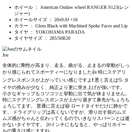
ホイール ： American Outlaw wheel RANGER S123(レン
ジャー)
ホイールサイズ ： 20x9.0J +18
カラー ： Gloss Black with Machined Spoke Faces and Lip
タイヤ ： YOKOHAMA PARADA
タイヤサイズ ： 285/50R20
Joe
全体的に剛性が高まり、走る、曲がる、止まるの挙動がしっ
かり感じられてスポーティーになりました👍 特にステアリ
ングレスポンスが上がっていい感じですよ❗ 悪く言えば💦 タ
イヤの撓みが少なく、純正より更に突き上げが強いです。
小さなギャップもコツコツと挙動に出で気が休まりません。
特にステアリングレスポンスが上がり過ぎて鼻先がちょろち
ょろしてます。 普通に言えば😃 ロードタイヤだけに静かで
す。 ドライグリップは高くないですが、滑り出す前のムズ
ムズ感がちゃんと伝わってくるのでいきなりスパーンとは逝
かないタイヤです。 20インチにもなると、やっぱりホイー
ルの重さは感じますね。