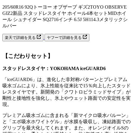
205/60R16 92Qトーヨー オブザーブ ギズ2TOYO OBSERVE
GIZ2新品 スタッドレスタイヤ ホイール4本セットMIDホイ
ール シュナイダー SQ2716インチ 6.5J 5H114.3メタリックシ
ルバー
楽天で詳細を見る
ヤフーで詳細を見る
【こだわりセット】
スタッドレスタイヤ：YOKOHAMA iceGUARD6
「iceGUARD6」は、進化した非対称パターンとプレミアム
吸水ゴムにより、氷上性能を従来比で15％向上したスタッド
レスタイヤです。新開発の「クワトロピラミッドサイプ」が
剛性と接地性を強化し、氷上やウェット路面での安定性を実
現。
プレミアム吸水ゴムに含まれる「新マイクロ吸水バルーン」
と「エボ吸水ホワイトゲル」が水膜を吸収し、凍結路面での
グリップを最大化してくれます。また、オレンジオイルSの