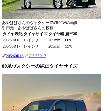
あやぱぱさんのヴォクシーZWR90Wの画像
引用元：あやぱぱさんの投稿
タイヤ表記
タイヤサイズ
タイヤ幅
扁平率
205/60R16
16インチ
205mm
60%
205/55R17
17インチ
205mm
55%
🔗
205/60R16
🔗
205/55R17
80系ヴォクシーの純正タイヤサイズ