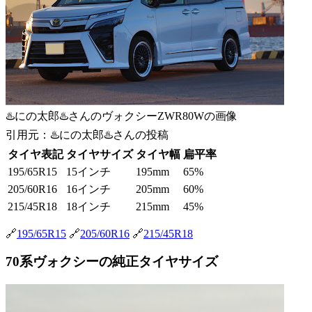
♨️にの太郎♨️さんのヴォクシーZWR80Wの画像
引用元：♨️にの太郎♨️さんの投稿
タイヤ表記
タイヤサイズ
タイヤ幅
扁平率
195/65R15
15インチ
195mm
65%
205/60R16
16インチ
205mm
60%
215/45R18
18インチ
215mm
45%
🔗
195/65R15
🔗
205/60R16
🔗
215/45R18
70系ヴォクシーの純正タイヤサイズ