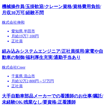
機械操作員/玉掛歓迎/クレーン資格/資格費用負担/
月収30万可/経験不問
株式会社伸和
愛知県 半田市
月給19万7,100円
正社員
組み込みシステムエンジニア/正社員採用/家電や自
動車の制御/福利厚生充実/通勤手当あり
株式会社Creer
千葉県 流山市
月給32万2,800円～57万円
正社員
大手自動車部品メーカーでの看護師のお仕事/嘱託/
未経験OK/残業なし/要資格:正看護師